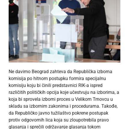
Ne davimo Beograd zahteva da Republička izborna
komisija po hitnom postupku formira specijalnu
komisiju koju bi činili predstavnici RIK-a ispred
različitih političkih opcija koje učestvuju na izborima, a
koja bi sprovela izborni proces u Velikom Trnovcu u
skladu sa izbornim zakonima i procedurama. Takođe,
da Republičko javno tužilaštvo pokrene postupak
protiv odgovornih lica koja su zloupotrebila pravo
glasanja i sprečili održavanje glasanja tokom