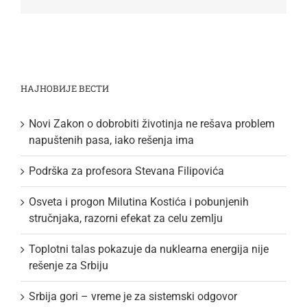
НАЈНОВИЈЕ ВЕСТИ
Novi Zakon o dobrobiti životinja ne rešava problem
napuštenih pasa, iako rešenja ima
Podrška za profesora Stevana Filipovića
Osveta i progon Milutina Kostića i pobunjenih
stručnjaka, razorni efekat za celu zemlju
Toplotni talas pokazuje da nuklearna energija nije
rešenje za Srbiju
Srbija gori – vreme je za sistemski odgovor