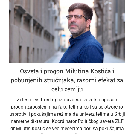
Osveta i progon Milutina Kostića i
pobunjenih stručnjaka, razorni efekat za
celu zemlju
Zeleno-levi front upozorava na izuzetno opasan
progon zaposlenih na fakultetima koji su se otvoreno
usprotivili pokušajima režima da univerzitetima u Srbiji
nametne diktaturu. Koordinator Političkog saveta ZLF
dr Milutin Kostić se već mesecima bori sa pokušajima