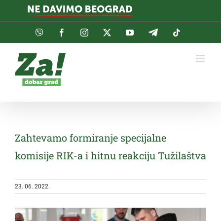
Skip
to
content
Viber
Facebook
Instagram
Twitter
YouTube
Telegram
Tiktok
Zahtevamo formiranje specijalne
komisije RIK-a i hitnu reakciju Tužilaštva
23. 06. 2022.