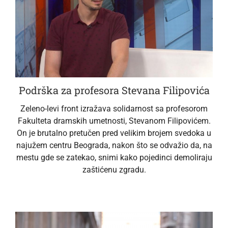
Podrška za profesora Stevana Filipovića
Zeleno-levi front izražava solidarnost sa profesorom
Fakulteta dramskih umetnosti, Stevanom Filipovićem.
On je brutalno pretučen pred velikim brojem svedoka u
najužem centru Beograda, nakon što se odvažio da, na
mestu gde se zatekao, snimi kako pojedinci demoliraju
zaštićenu zgradu.