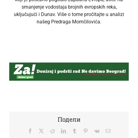
smanjenje vodostaja brojnih evropskih reka,
uključujući i Dunav. Više o tome pročitajte u analizi
našeg Predraga Momčilovića.
Подели
Facebook
Twitter
Reddit
LinkedIn
Tumblr
Pinterest
Vk
Email