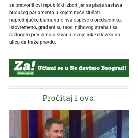
se pretvorili ovi republički izbori, jer se plaše sastava
budućeg parlamenta u kojem neće slušati
naprednjačke blamantne hvalospeve o predsedniku.
Istovremeno, građani su taoci njihovog straha i sa
razlogom preuzimaju stvari u svoje ruke izlazeći na
ulicu da traže pravdu.
Pročitaj i ovo: