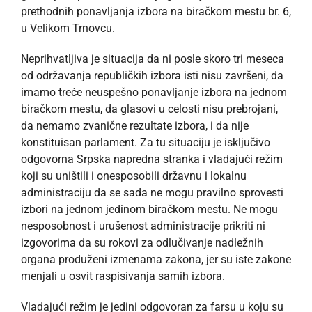
prethodnih ponavljanja izbora na biračkom mestu br. 6,
u Velikom Trnovcu.
Neprihvatljiva je situacija da ni posle skoro tri meseca
od održavanja republičkih izbora isti nisu završeni, da
imamo treće neuspešno ponavljanje izbora na jednom
biračkom mestu, da glasovi u celosti nisu prebrojani,
da nemamo zvanične rezultate izbora, i da nije
konstituisan parlament. Za tu situaciju je isključivo
odgovorna Srpska napredna stranka i vladajući režim
koji su uništili i onesposobili državnu i lokalnu
administraciju da se sada ne mogu pravilno sprovesti
izbori na jednom jedinom biračkom mestu. Ne mogu
nesposobnost i urušenost administracije prikriti ni
izgovorima da su rokovi za odlučivanje nadležnih
organa produženi izmenama zakona, jer su iste zakone
menjali u osvit raspisivanja samih izbora.
Vladajući režim je jedini odgovoran za farsu u koju su