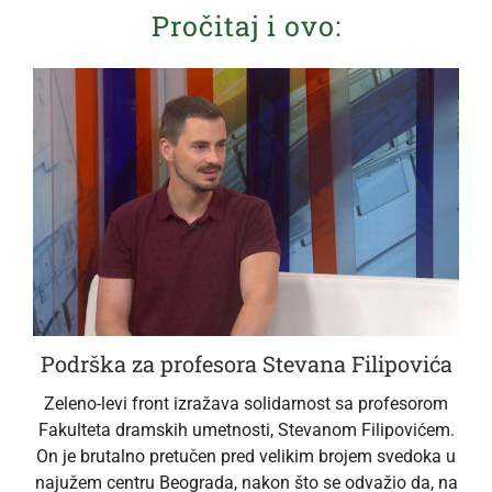
Pročitaj i ovo:
Podrška za profesora Stevana Filipovića
Zeleno-levi front izražava solidarnost sa profesorom
Fakulteta dramskih umetnosti, Stevanom Filipovićem.
On je brutalno pretučen pred velikim brojem svedoka u
najužem centru Beograda, nakon što se odvažio da, na