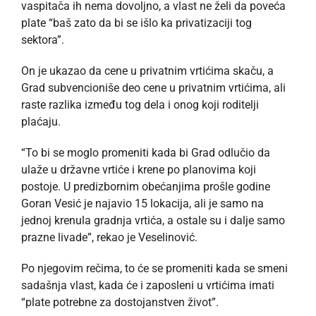
vaspitača ih nema dovoljno, a vlast ne želi da poveća
plate “baš zato da bi se išlo ka privatizaciji tog
sektora”.
On je ukazao da cene u privatnim vrtićima skaču, a
Grad subvencioniše deo cene u privatnim vrtićima, ali
raste razlika između tog dela i onog koji roditelji
plaćaju.
“To bi se moglo promeniti kada bi Grad odlučio da
ulaže u državne vrtiće i krene po planovima koji
postoje. U predizbornim obećanjima prošle godine
Goran Vesić je najavio 15 lokacija, ali je samo na
jednoj krenula gradnja vrtića, a ostale su i dalje samo
prazne livade”, rekao je Veselinović.
Po njegovim rečima, to će se promeniti kada se smeni
sadašnja vlast, kada će i zaposleni u vrtićima imati
“plate potrebne za dostojanstven život”.