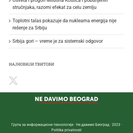
Osveta i progon Milutina Kostića i pobunjenih
stručnjaka, razorni efekat za celu zemlju
Toplotni talas pokazuje da nuklearna energija nije
rešenje za Srbiju
Srbija gori – vreme je za sistemski odgovor
НАЈНОВИЈИ ТВИТОВИ
Група за информационе технологије · Не давимо Београд · 2023 ·
Politika privatnosti