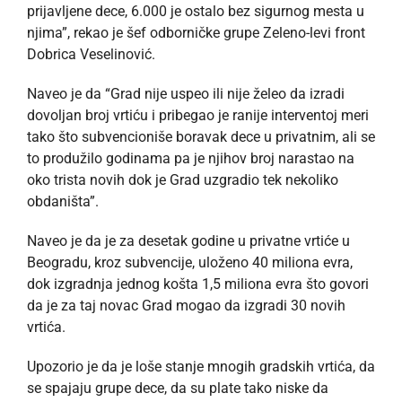
prijavljene dece, 6.000 je ostalo bez sigurnog mesta u
njima”, rekao je šef odborničke grupe Zeleno-levi front
Dobrica Veselinović.
Naveo je da “Grad nije uspeo ili nije želeo da izradi
dovoljan broj vrtiću i pribegao je ranije interventoj meri
tako što subvencioniše boravak dece u privatnim, ali se
to produžilo godinama pa je njihov broj narastao na
oko trista novih dok je Grad uzgradio tek nekoliko
obdaništa”.
Naveo je da je za desetak godine u privatne vrtiće u
Beogradu, kroz subvencije, uloženo 40 miliona evra,
dok izgradnja jednog košta 1,5 miliona evra što govori
da je za taj novac Grad mogao da izgradi 30 novih
vrtića.
Upozorio je da je loše stanje mnogih gradskih vrtića, da
se spajaju grupe dece, da su plate tako niske da