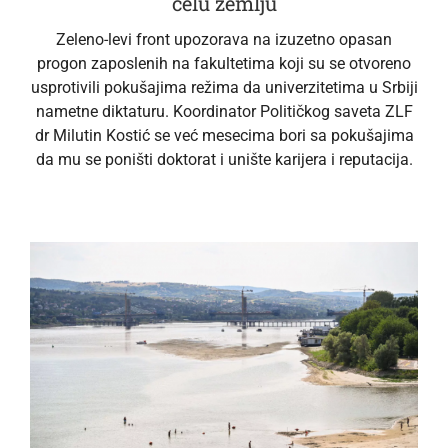
celu zemlju
Zeleno-levi front upozorava na izuzetno opasan
progon zaposlenih na fakultetima koji su se otvoreno
usprotivili pokušajima režima da univerzitetima u Srbiji
nametne diktaturu. Koordinator Političkog saveta ZLF
dr Milutin Kostić se već mesecima bori sa pokušajima
da mu se poništi doktorat i unište karijera i reputacija.