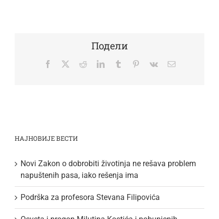
Подели
Facebook
Twitter
Reddit
LinkedIn
Tumblr
Pinterest
Vk
Email
НАЈНОВИЈЕ ВЕСТИ
Novi Zakon o dobrobiti životinja ne rešava problem
napuštenih pasa, iako rešenja ima
Podrška za profesora Stevana Filipovića