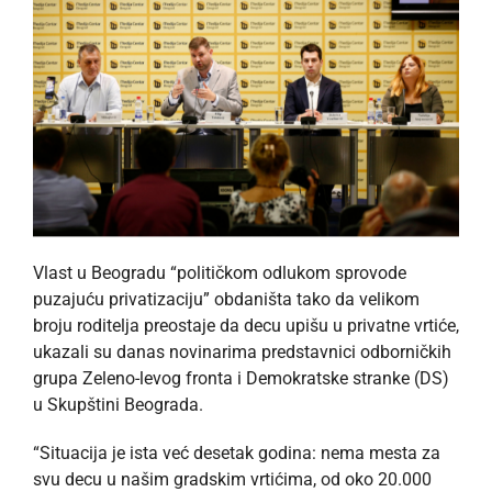
Vlast u Beogradu “političkom odlukom sprovode
puzajuću privatizaciju” obdaništa tako da velikom
broju roditelja preostaje da decu upišu u privatne vrtiće,
ukazali su danas novinarima predstavnici odborničkih
grupa Zeleno-levog fronta i Demokratske stranke (DS)
u Skupštini Beograda.
“Situacija je ista već desetak godina: nema mesta za
svu decu u našim gradskim vrtićima, od oko 20.000