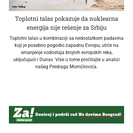
Toplotni talas pokazuje da nuklearna
energija nije rešenje za Srbiju
Toplotni talas u kombinaciji sa nedostatkom padavina
koji je posebno pogodio zapadnu Evropu, utiče na
smanjenje vodostaja brojnih evropskih reka,
uključujući i Dunav. Više o tome pročitajte u analizi
našeg Predraga Momčilovića.