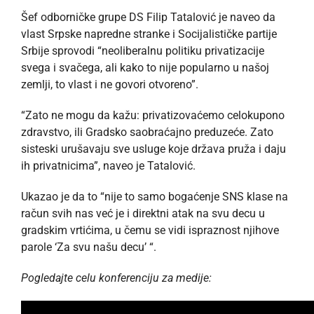
Šef odborničke grupe DS Filip Tatalović je naveo da
vlast Srpske napredne stranke i Socijalističke partije
Srbije sprovodi “neoliberalnu politiku privatizacije
svega i svačega, ali kako to nije popularno u našoj
zemlji, to vlast i ne govori otvoreno”.
“Zato ne mogu da kažu: privatizovaćemo celokupono
zdravstvo, ili Gradsko saobraćajno preduzeće. Zato
sisteski urušavaju sve usluge koje država pruža i daju
ih privatnicima”, naveo je Tatalović.
Ukazao je da to “nije to samo bogaćenje SNS klase na
račun svih nas već je i direktni atak na svu decu u
gradskim vrtićima, u čemu se vidi ispraznost njihove
parole ‘Za svu našu decu’ “.
Pogledajte celu konferenciju za medije: