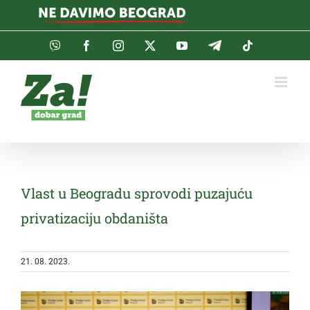
Skip
to
content
Viber
Facebook
Instagram
Twitter
YouTube
Telegram
Tiktok
Vlast u Beogradu sprovodi puzajuću
privatizaciju obdaništa
21. 08. 2023.