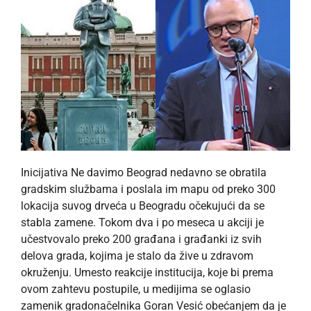
Inicijativa Ne davimo Beograd nedavno se obratila
gradskim službama i poslala im mapu od preko 300
lokacija suvog drveća u Beogradu očekujući da se
stabla zamene. Tokom dva i po meseca u akciji je
učestvovalo preko 200 građana i građanki iz svih
delova grada, kojima je stalo da žive u zdravom
okruženju. Umesto reakcije institucija, koje bi prema
ovom zahtevu postupile, u medijima se oglasio
zamenik gradonačelnika Goran Vesić obećanjem da je