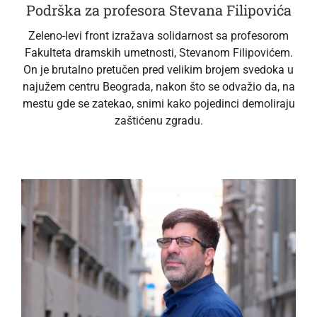
Podrška za profesora Stevana Filipovića
Zeleno-levi front izražava solidarnost sa profesorom
Fakulteta dramskih umetnosti, Stevanom Filipovićem.
On je brutalno pretučen pred velikim brojem svedoka u
najužem centru Beograda, nakon što se odvažio da, na
mestu gde se zatekao, snimi kako pojedinci demoliraju
zaštićenu zgradu.