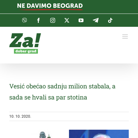
Skip
to
content
Viber
Facebook
Instagram
Twitter
YouTube
Telegram
Tiktok
Vesić obećao sadnju milion stabala, a
sada se hvali sa par stotina
10. 10. 2020.