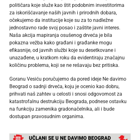
političara koje služe kao štit podobnim investitorima
za iskorišćavanje naših javnih i prirodnih dobara,
očekujemo da institucije koje su za to nadležne
jednostavno rade svoj posao i zaštite javni interes.
Naša akcija mapiranja osušenog drveća je bila
pokazna vežba kako građani i građanke mogu
efikasnije, od javnih službi koje su desetkovane i
unazađene, u kratkom roku da evidentiraju značajnu
količinu problema, koji se ne rešavaju bez pritiska.
Goranu Vesiću poručujemo da pored ideje Ne davimo
Beograd o sadnji drveća, koju je ocenio kao dobru,
prihvati naš zahtev u celosti i snosi odgovornost za
katastrofalnu destrukciju Beograda, podnese ostavku
na funkciju zamenika gradonačelnika, ali i bude
dostupan pravosudnim organima.