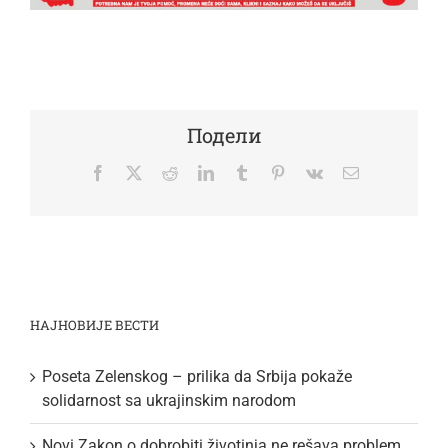
Подели
Facebook
Twitter
Reddit
LinkedIn
Tumblr
Pinterest
Vk
Email
НАЈНОВИЈЕ ВЕСТИ
Poseta Zelenskog – prilika da Srbija pokaže
solidarnost sa ukrajinskim narodom
Novi Zakon o dobrobiti životinja ne rešava problem