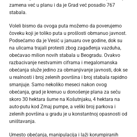
zamena već u planu i da je Grad već posadio 767
stabala.
Voleli bismo da ovoga puta možemo da poverujemo
čoveku koji je toliko puta u prošlosti obmanuo javnost.
Podsećamo da je Vesić u januaru ove godine, dok su
na ulicama trajali protesti zbog zagađenja vazduha,
obećavao milion novih stabala u Beogradu. Ovakvo
razbacivanje nestvarnim ciframa i megalomanska
obećanja služe jedino za obmanjivanje javnosti, dok se
u realnosti i broj zelenih površina i broj stabala rapidno
smanjuje. Samo nekoliko meseci nakon ovog
obećanja, grad je krenuo u donošenje plana za seču
skoro 30 hektara šume na Košutnjaku, 4 hektara na
auto-putu kod Zmaj pumpe, a veliki broj parkova i
zelenih površina u gradu je u konstantnoj opasnosti od
uništavanja.
Umesto obećanja, manipulacija i laži korumpiranih