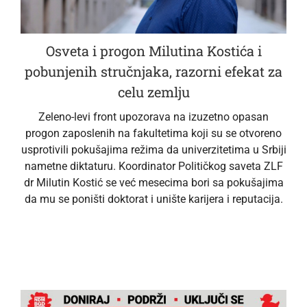
Osveta i progon Milutina Kostića i
pobunjenih stručnjaka, razorni efekat za
celu zemlju
Zeleno-levi front upozorava na izuzetno opasan
progon zaposlenih na fakultetima koji su se otvoreno
usprotivili pokušajima režima da univerzitetima u Srbiji
nametne diktaturu. Koordinator Političkog saveta ZLF
dr Milutin Kostić se već mesecima bori sa pokušajima
da mu se poništi doktorat i unište karijera i reputacija.