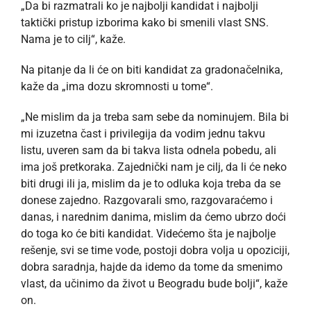
„Da bi razmatrali ko je najbolji kandidat i najbolji
taktički pristup izborima kako bi smenili vlast SNS.
Nama je to cilj“, kaže.
Na pitanje da li će on biti kandidat za gradonačelnika,
kaže da „ima dozu skromnosti u tome“.
„Ne mislim da ja treba sam sebe da nominujem. Bila bi
mi izuzetna čast i privilegija da vodim jednu takvu
listu, uveren sam da bi takva lista odnela pobedu, ali
ima još pretkoraka. Zajednički nam je cilj, da li će neko
biti drugi ili ja, mislim da je to odluka koja treba da se
donese zajedno. Razgovarali smo, razgovaraćemo i
danas, i narednim danima, mislim da ćemo ubrzo doći
do toga ko će biti kandidat. Videćemo šta je najbolje
rešenje, svi se time vode, postoji dobra volja u opoziciji,
dobra saradnja, hajde da idemo da tome da smenimo
vlast, da učinimo da život u Beogradu bude bolji“, kaže
on.