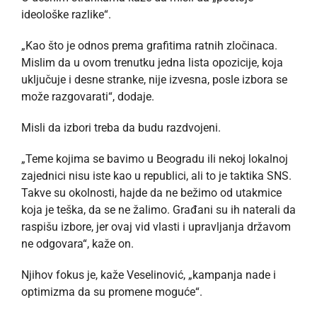
ideološke razlike“.
„Kao što je odnos prema grafitima ratnih zločinaca.
Mislim da u ovom trenutku jedna lista opozicije, koja
uključuje i desne stranke, nije izvesna, posle izbora se
može razgovarati“, dodaje.
Misli da izbori treba da budu razdvojeni.
„Teme kojima se bavimo u Beogradu ili nekoj lokalnoj
zajednici nisu iste kao u republici, ali to je taktika SNS.
Takve su okolnosti, hajde da ne bežimo od utakmice
koja je teška, da se ne žalimo. Građani su ih naterali da
raspišu izbore, jer ovaj vid vlasti i upravljanja državom
ne odgovara“, kaže on.
Njihov fokus je, kaže Veselinović, „kampanja nade i
optimizma da su promene moguće“.