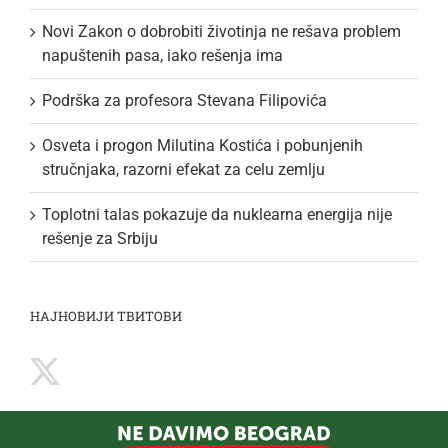
Novi Zakon o dobrobiti životinja ne rešava problem
napuštenih pasa, iako rešenja ima
Podrška za profesora Stevana Filipovića
Osveta i progon Milutina Kostića i pobunjenih
stručnjaka, razorni efekat za celu zemlju
Toplotni talas pokazuje da nuklearna energija nije
rešenje za Srbiju
НАЈНОВИЈИ ТВИТОВИ