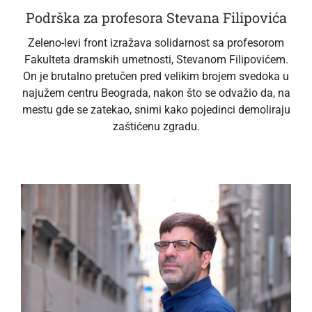
Podrška za profesora Stevana Filipovića
Zeleno-levi front izražava solidarnost sa profesorom
Fakulteta dramskih umetnosti, Stevanom Filipovićem.
On je brutalno pretučen pred velikim brojem svedoka u
najužem centru Beograda, nakon što se odvažio da, na
mestu gde se zatekao, snimi kako pojedinci demoliraju
zaštićenu zgradu.