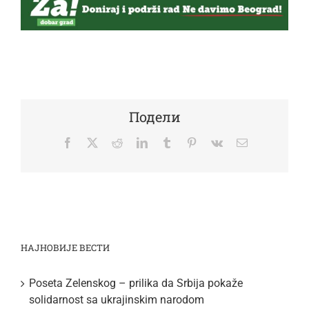
Подели
Facebook
Twitter
Reddit
LinkedIn
Tumblr
Pinterest
Vk
Email
НАЈНОВИЈЕ ВЕСТИ
Poseta Zelenskog – prilika da Srbija pokaže
solidarnost sa ukrajinskim narodom