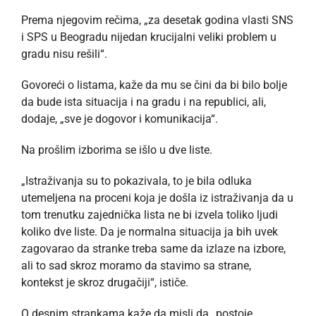
Prema njegovim rečima, „za desetak godina vlasti SNS
i SPS u Beogradu nijedan krucijalni veliki problem u
gradu nisu rešili“.
Govoreći o listama, kaže da mu se čini da bi bilo bolje
da bude ista situacija i na gradu i na republici, ali,
dodaje, „sve je dogovor i komunikacija“.
Na prošlim izborima se išlo u dve liste.
„Istraživanja su to pokazivala, to je bila odluka
utemeljena na proceni koja je došla iz istraživanja da u
tom trenutku zajednička lista ne bi izvela toliko ljudi
koliko dve liste. Da je normalna situacija ja bih uvek
zagovarao da stranke treba same da izlaze na izbore,
ali to sad skroz moramo da stavimo sa strane,
kontekst je skroz drugačiji“, ističe.
O desnim strankama kaže da misli da „postoje