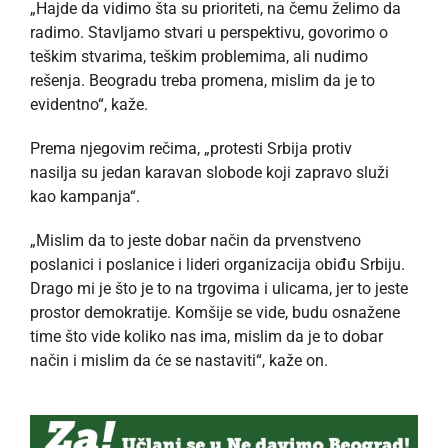
„Hajde da vidimo šta su prioriteti, na čemu želimo da
radimo. Stavljamo stvari u perspektivu, govorimo o
teškim stvarima, teškim problemima, ali nudimo
rešenja. Beogradu treba promena, mislim da je to
evidentno“, kaže.
Prema njegovim rečima, „protesti Srbija protiv
nasilja su jedan karavan slobode koji zapravo služi
kao kampanja“.
„Mislim da to jeste dobar način da prvenstveno
poslanici i poslanice i lideri organizacija obiđu Srbiju.
Drago mi je što je to na trgovima i ulicama, jer to jeste
prostor demokratije. Komšije se vide, budu osnažene
time što vide koliko nas ima, mislim da je to dobar
način i mislim da će se nastaviti“, kaže on.