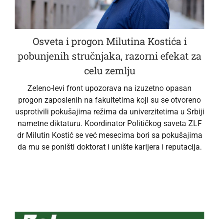
Osveta i progon Milutina Kostića i
pobunjenih stručnjaka, razorni efekat za
celu zemlju
Zeleno-levi front upozorava na izuzetno opasan
progon zaposlenih na fakultetima koji su se otvoreno
usprotivili pokušajima režima da univerzitetima u Srbiji
nametne diktaturu. Koordinator Političkog saveta ZLF
dr Milutin Kostić se već mesecima bori sa pokušajima
da mu se poništi doktorat i unište karijera i reputacija.