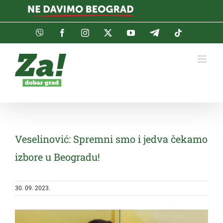
Skip
to
content
Viber
Facebook
Instagram
Twitter
YouTube
Telegram
Tiktok
Veselinović: Spremni smo i jedva čekamo
izbore u Beogradu!
30. 09. 2023.