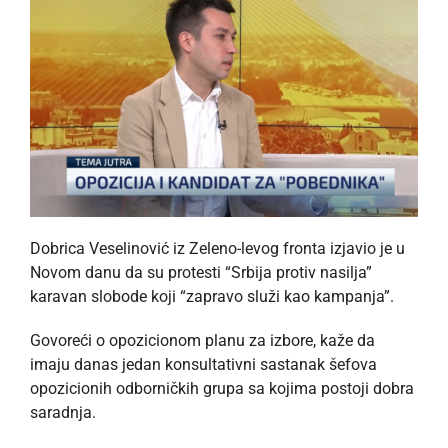
Dobrica Veselinović iz Zeleno-levog fronta izjavio je u
Novom danu da su protesti “Srbija protiv nasilja”
karavan slobode koji “zapravo služi kao kampanja”.
Govoreći o opozicionom planu za izbore, kaže da
imaju danas jedan konsultativni sastanak šefova
opozicionih odborničkih grupa sa kojima postoji dobra
saradnja.