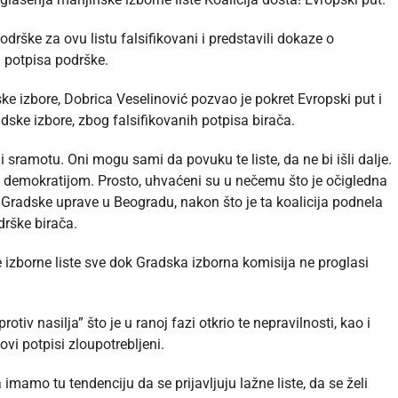
odrške za ovu listu falsifikovani i predstavili dokaze o
 potpisa podrške.
dske izbore, Dobrica Veselinović pozvao je pokret Evropski put i
ske izbore, zbog falsifikovanih potpisa birača.
i sramotu. Oni mogu sami da povuku te liste, da ne bi išli dalje.
a demokratijom. Prosto, uhvaćeni su u nečemu što je očigledna
 Gradske uprave u Beogradu, nakon što je ta koalicija podnela
drške birača.
 izborne liste sve dok Gradska izborna komisija ne proglasi
tiv nasilja” što je u ranoj fazi otkrio te nepravilnosti, kao i
ovi potpisi zloupotrebljeni.
imamo tu tendenciju da se prijavljuju lažne liste, da se želi