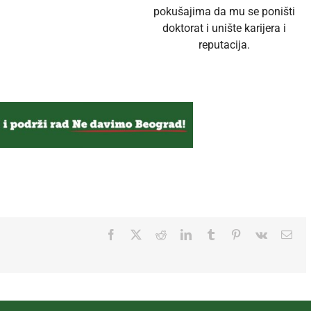
pokušajima da mu se poništi
doktorat i unište karijera i
reputacija.
Facebook
Twitter
Reddit
LinkedIn
Tumblr
Pinterest
Vk
Ema