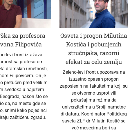
ška za profesora
Osveta i progon Milutina
vana Filipovića
Kostića i pobunjenih
stručnjaka, razorni
no-levi front izražava
efekat za celu zemlju
darnost sa profesorom
eta dramskih umetnosti,
Zeleno-levi front upozorava na
nom Filipovićem. On je
izuzetno opasan progon
no pretučen pred velikim
zaposlenih na fakultetima koji su
em svedoka u najužem
se otvoreno usprotivili
 Beograda, nakon što se
pokušajima režima da
io da, na mestu gde se
univerzitetima u Srbiji nametne
o, snimi kako pojedinci
diktaturu. Koordinator Političkog
raju zaštićenu zgradu.
saveta ZLF dr Milutin Kostić se
već mesecima bori sa