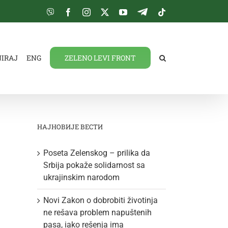
Viber
Facebook
Instagram
Twitter
YouTube
Telegram
Tiktok
NIRAJ
ENG
ZELENO LEVI FRONT
НАЈНОВИЈЕ ВЕСТИ
Poseta Zelenskog – prilika da
Srbija pokaže solidarnost sa
ukrajinskim narodom
Novi Zakon o dobrobiti životinja
ne rešava problem napuštenih
pasa, iako rešenja ima