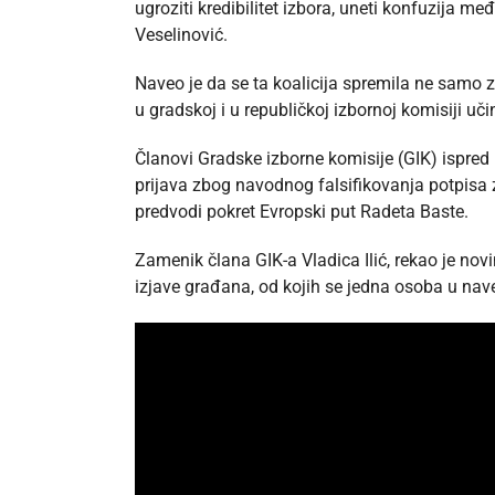
ugroziti kredibilitet izbora, uneti konfuzija me
Veselinović.
Naveo je da se ta koalicija spremila ne samo za
u gradskoj i u republičkoj izbornoj komisiji učin
Članovi Gradske izborne komisije (GIK) ispred li
prijava zbog navodnog falsifikovanja potpisa z
predvodi pokret Evropski put Radeta Baste.
Zamenik člana GIK-a Vladica Ilić, rekao je nov
izjave građana, od kojih se jedna osoba u nave