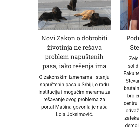
Novi Zakon o dobrobiti
Podr
životinja ne rešava
Ste
problem napuštenih
Zele
pasa, iako rešenja ima
soli
Fakult
O zakonskim izmenama i stanju
Steva
napuštenih pasa u Srbiji, o radu
brutal
institucija i mogućim merama za
broj
rešavanje ovog problema za
centru
portal Mašina govorila je naša
odvaž
Lola Joksimović.
zateka
demoli