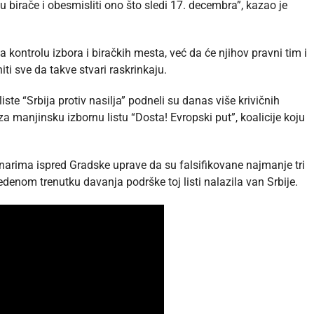
đu birače i obesmisliti ono što sledi 17. decembra”, kazao je
 kontrolu izbora i biračkih mesta, već da će njihov pravni tim i
iti sve da takve stvari raskrinkaju.
ste “Srbija protiv nasilja” podneli su danas više krivičnih
a manjinsku izbornu listu “Dosta! Evropski put”, koalicije koju
inarima ispred Gradske uprave da su falsifikovane najmanje tri
denom trenutku davanja podrške toj listi nalazila van Srbije.