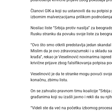
Članovi GIK-a koji su ustanovili da su potpisi p
izbornim malverzacijama prilikom podnošenja
Nosilac liste “Srbija protiv nasilja” za beogra
Rusku stranku da povuku svoje liste za beograd
“Ovo što smo otkrili predstavlja jedan skandal 
Mislim da je ovo zdravorazumski i u skladu s
krađa”, rekao je Veselinović novinarima ispred
krivične prijave zbog falsifikovanja potpisa po
Veselinović je da te stranke mogu povući svoje
konačnu, zbirnu listu.
On se zahvalio pravnom timu koalicije “Srbija pro
građanima koji su izašli javno i rekli da su njih
“Videli ste da već na početku izbornog procesa 