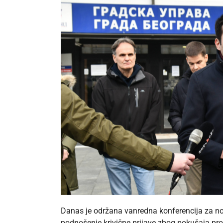
Danas je održana vanredna konferencija za nov
podnošenje krivične prijave zbog pokušaja prog