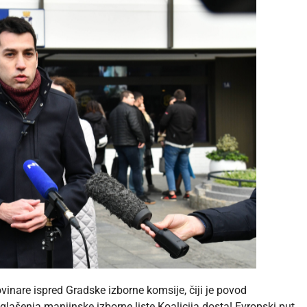
inare ispred Gradske izborne komsije, čiji je povod
lašenja manjinske izborne liste Koalicija dosta! Evropski put.