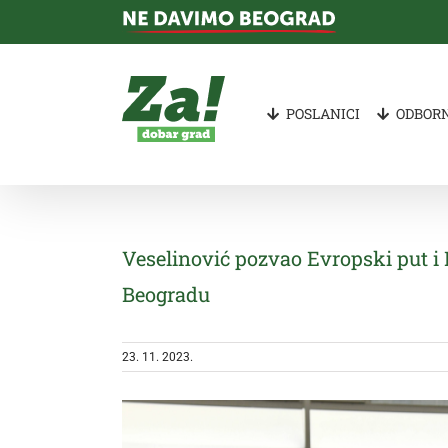
Skip
to
content
POSLANICI
ODBORN
Veselinović pozvao Evropski put i
Beogradu
23. 11. 2023.