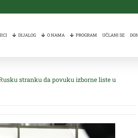
ICI
DIJALOG
O NAMA
PROGRAM
UČLANI SE
DO
 Rusku stranku da povuku izborne liste u