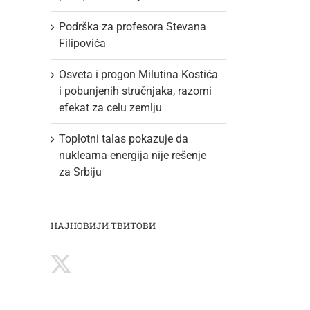
Podrška za profesora Stevana
Filipovića
Osveta i progon Milutina Kostića
i pobunjenih stručnjaka, razorni
efekat za celu zemlju
Toplotni talas pokazuje da
nuklearna energija nije rešenje
za Srbiju
НАЈНОВИЈИ ТВИТОВИ