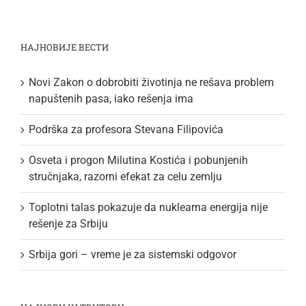
НАЈНОВИЈЕ ВЕСТИ
Novi Zakon o dobrobiti životinja ne rešava problem
napuštenih pasa, iako rešenja ima
Podrška za profesora Stevana Filipovića
Osveta i progon Milutina Kostića i pobunjenih
stručnjaka, razorni efekat za celu zemlju
Toplotni talas pokazuje da nuklearna energija nije
rešenje za Srbiju
Srbija gori – vreme je za sistemski odgovor