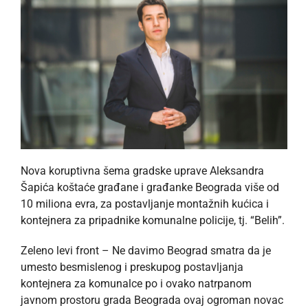
Nova koruptivna šema gradske uprave Aleksandra
Šapića koštaće građane i građanke Beograda više od
10 miliona evra, za postavljanje montažnih kućica i
kontejnera za pripadnike komunalne policije, tj. “Belih”.
Zeleno levi front – Ne davimo Beograd smatra da je
umesto besmislenog i preskupog postavljanja
kontejnera za komunalce po i ovako natrpanom
javnom prostoru grada Beograda ovaj ogroman novac