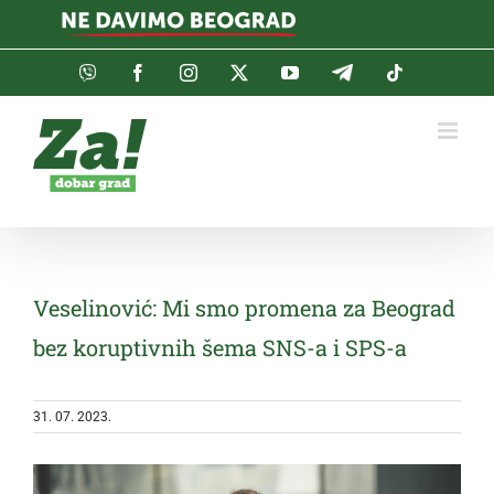
Skip
to
content
Viber
Facebook
Instagram
Twitter
YouTube
Telegram
Tiktok
Veselinović: Mi smo promena za Beograd
bez koruptivnih šema SNS-a i SPS-a
31. 07. 2023.