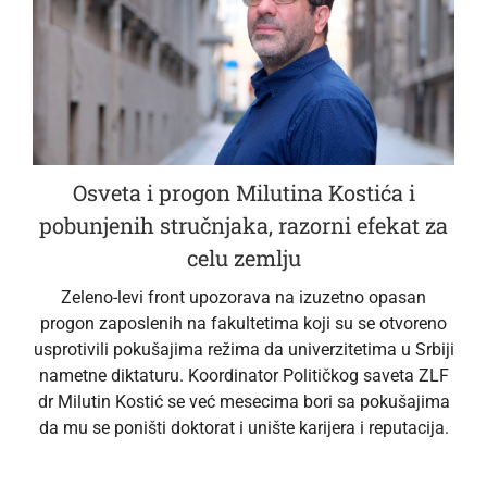
Osveta i progon Milutina Kostića i
pobunjenih stručnjaka, razorni efekat za
celu zemlju
Zeleno-levi front upozorava na izuzetno opasan
progon zaposlenih na fakultetima koji su se otvoreno
usprotivili pokušajima režima da univerzitetima u Srbiji
nametne diktaturu. Koordinator Političkog saveta ZLF
dr Milutin Kostić se već mesecima bori sa pokušajima
da mu se poništi doktorat i unište karijera i reputacija.