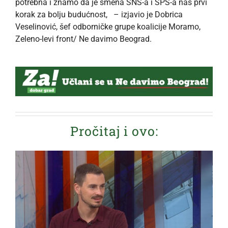
potrebna i znamo da je smena SNS-a i SPS-a naš prvi
korak za bolju budućnost, – izjavio je Dobrica
Veselinović, šef odborničke grupe koalicije Moramo,
Zeleno-levi front/ Ne davimo Beograd.
Pročitaj i ovo: