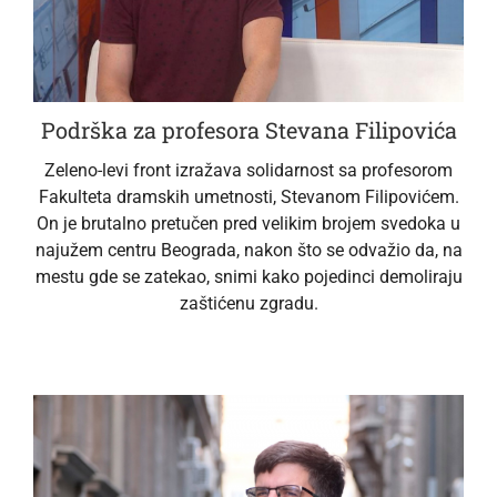
Podrška za profesora Stevana Filipovića
Zeleno-levi front izražava solidarnost sa profesorom
Fakulteta dramskih umetnosti, Stevanom Filipovićem.
On je brutalno pretučen pred velikim brojem svedoka u
najužem centru Beograda, nakon što se odvažio da, na
mestu gde se zatekao, snimi kako pojedinci demoliraju
zaštićenu zgradu.