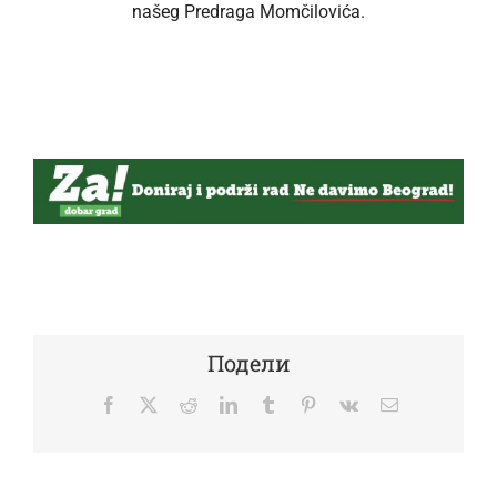
našeg Predraga Momčilovića.
Подели
Facebook
Twitter
Reddit
LinkedIn
Tumblr
Pinterest
Vk
Email