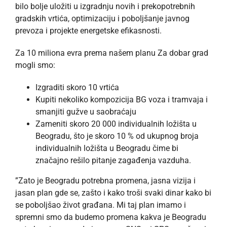
bilo bolje uložiti u izgradnju novih i prekopotrebnih
gradskih vrtića, optimizaciju i poboljšanje javnog
prevoza i projekte energetske efikasnosti.
Za 10 miliona evra prema našem planu Za dobar grad
mogli smo:
Izgraditi skoro 10 vrtića
Kupiti nekoliko kompozicija BG voza i tramvaja i
smanjiti gužve u saobraćaju
Zameniti skoro 20 000 individualnih ložišta u
Beogradu, što je skoro 10 % od ukupnog broja
individualnih ložišta u Beogradu čime bi
značajno rešilo pitanje zagađenja vazduha.
”Zato je Beogradu potrebna promena, jasna vizija i
jasan plan gde se, zašto i kako troši svaki dinar kako bi
se poboljšao život građana. Mi taj plan imamo i
spremni smo da budemo promena kakva je Beogradu