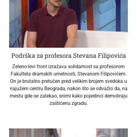
Podrška za profesora Stevana Filipovića
Zeleno-levi front izražava solidarnost sa profesorom
Fakulteta dramskih umetnosti, Stevanom Filipovićem.
On je brutalno pretučen pred velikim brojem svedoka u
najužem centru Beograda, nakon što se odvažio da, na
mestu gde se zatekao, snimi kako pojedinci demoliraju
zaštićenu zgradu.