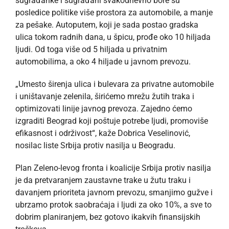
sugrađanke i sugrađani svakodnevno bore su
posledice politike više prostora za automobile, a manje
za pešake. Autoputem, koji je sada postao gradska
ulica tokom radnih dana, u špicu, prođe oko 10 hiljada
ljudi. Od toga više od 5 hiljada u privatnim
automobilima, a oko 4 hiljade u javnom prevozu.
„Umesto širenja ulica i bulevara za privatne automobile
i uništavanje zelenila, širićemo mrežu žutih traka i
optimizovati linije javnog prevoza. Zajedno ćemo
izgraditi Beograd koji poštuje potrebe ljudi, promoviše
efikasnost i održivost“, kaže Dobrica Veselinović,
nosilac liste Srbija protiv nasilja u Beogradu.
Plan Zeleno-levog fronta i koalicije Srbija protiv nasilja
je da pretvaranjem zaustavne trake u žutu traku i
davanjem prioriteta javnom prevozu, smanjimo gužve i
ubrzamo protok saobraćaja i ljudi za oko 10%, a sve to
dobrim planiranjem, bez gotovo ikakvih finansijskih