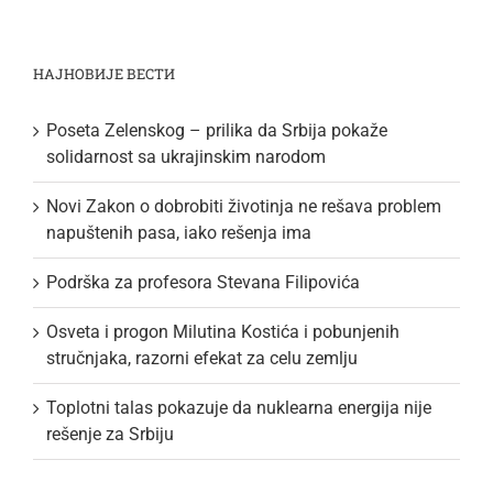
НАЈНОВИЈЕ ВЕСТИ
Poseta Zelenskog – prilika da Srbija pokaže
solidarnost sa ukrajinskim narodom
Novi Zakon o dobrobiti životinja ne rešava problem
napuštenih pasa, iako rešenja ima
Podrška za profesora Stevana Filipovića
Osveta i progon Milutina Kostića i pobunjenih
stručnjaka, razorni efekat za celu zemlju
Toplotni talas pokazuje da nuklearna energija nije
rešenje za Srbiju