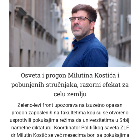
Osveta i progon Milutina Kostića i
pobunjenih stručnjaka, razorni efekat za
celu zemlju
Zeleno-levi front upozorava na izuzetno opasan
progon zaposlenih na fakultetima koji su se otvoreno
usprotivili pokušajima režima da univerzitetima u Srbiji
nametne diktaturu. Koordinator Političkog saveta ZLF
dr Milutin Kostić se već mesecima bori sa pokušajima