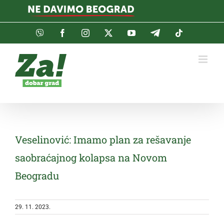
Skip
to
content
Viber
Facebook
Instagram
Twitter
YouTube
Telegram
Tiktok
Veselinović: Imamo plan za rešavanje
saobraćajnog kolapsa na Novom
Beogradu
29. 11. 2023.