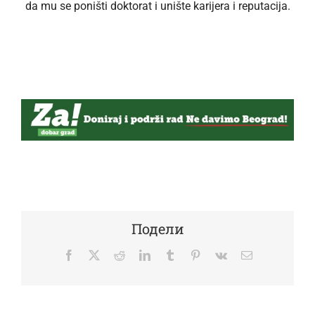
da mu se poništi doktorat i unište karijera i reputacija.
Подели
Facebook
Twitter
Reddit
LinkedIn
Tumblr
Pinterest
Vk
Email