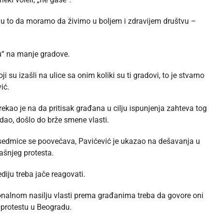
 u to da moramo da živimo u boljem i zdravijem društvu –
ju“ na manje gradove.
su izašli na ulice sa onim koliki su ti gradovi, to je stvarno
ić.
ekao je na da pritisak građana u cilju ispunjenja zahteva tog
odao, došlo do brže smene vlasti.
ke sedmice se poovećava, Pavićević je ukazao na dešavanja u
rašnjeg protesta.
diju treba jače reagovati.
ionalnom nasilju vlasti prema građanima treba da govore oni
a protestu u Beogradu.