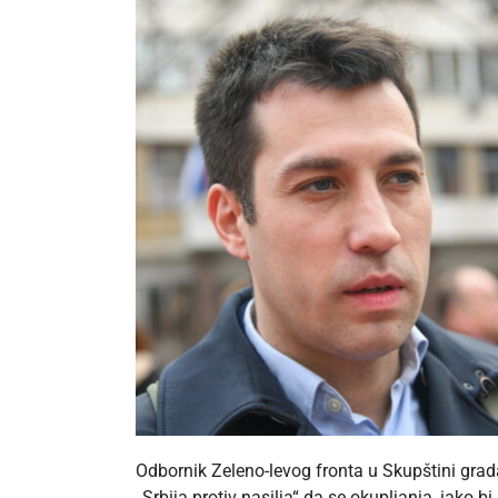
Odbornik Zeleno-levog fronta u Skupštini grad
„Srbija protiv nasilja“ da se okupljanja, iako bi 