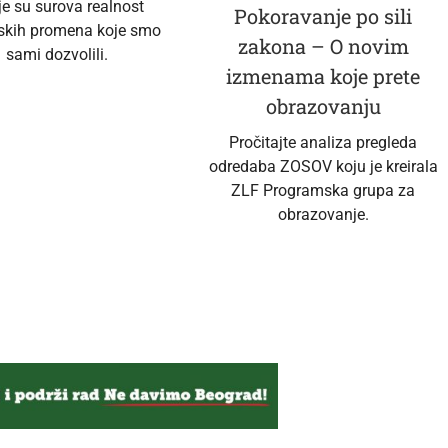
je su surova realnost
Pokoravanje po sili
skih promena koje smo
zakona – O novim
sami dozvolili.
izmenama koje prete
obrazovanju
Pročitajte analiza pregleda
odredaba ZOSOV koju je kreirala
ZLF Programska grupa za
obrazovanje.