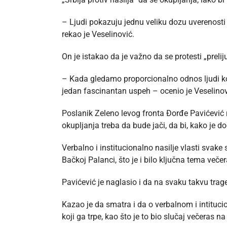
– Ljudi pokazuju jednu veliku dozu uverenosti
rekao je Veselinović.
On je istakao da je važno da se protesti „preli
– Kada gledamo proporcionalno odnos ljudi koji 
jedan fascinantan uspeh – ocenio je Veselinov
Poslanik Zeleno levog fronta Đorđe Pavićević r
okupljanja treba da bude jači, da bi, kako je d
Verbalno i institucionalno nasilje vlasti sva
Bačkoj Palanci, što je i bilo ključna tema veče
Pavićević je naglasio i da na svaku takvu trage
Kazao je da smatra i da o verbalnom i intituc
koji ga trpe, kao što je to bio slučaj večeras n