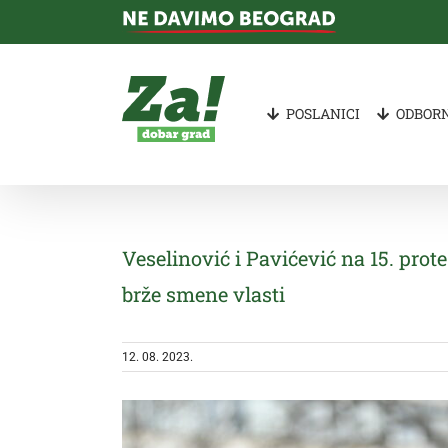
Skip
to
content
POSLANICI
ODBORN
Veselinović i Pavićević na 15. prote
brže smene vlasti
12. 08. 2023.