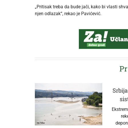
„Pritisak treba da bude jači, kako bi vlasti shv
njen odlazak“, rekao je Pavićević.
Pr
Srbija
si
Ekstremn
rek
depon