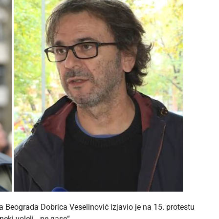
a Beograda Dobrica Veselinović izjavio je na 15. protestu
neki voleli, „ne gase“.