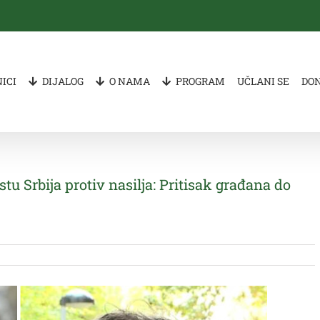
ICI
DIJALOG
O NAMA
PROGRAM
UČLANI SE
DO
stu Srbija protiv nasilja: Pritisak građana do