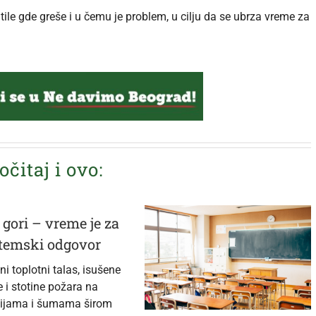
atile gde greše i u čemu je problem, u cilju da se ubrza vreme za
očitaj i ovo:
 gori – vreme je za
stemski odgovor
i toplotni talas, isušene
e i stotine požara na
ijama i šumama širom