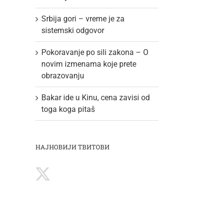
Srbija gori – vreme je za
sistemski odgovor
Pokoravanje po sili zakona – O
novim izmenama koje prete
obrazovanju
Bakar ide u Kinu, cena zavisi od
toga koga pitaš
НАЈНОВИЈИ ТВИТОВИ