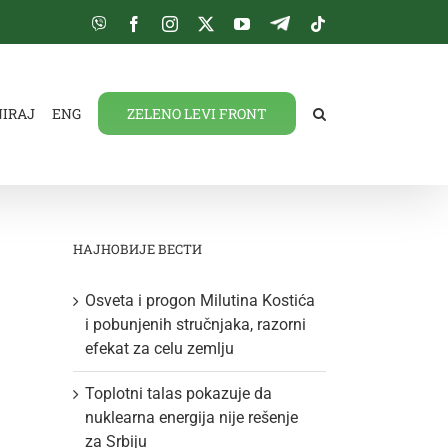
Viber
Facebook
Instagram
Twitter
YouTube
Telegram
Tiktok
NIRAJ
ENG
ZELENO LEVI FRONT
НАЈНОВИЈЕ ВЕСТИ
Osveta i progon Milutina Kostića
i pobunjenih stručnjaka, razorni
efekat za celu zemlju
Toplotni talas pokazuje da
nuklearna energija nije rešenje
za Srbiju