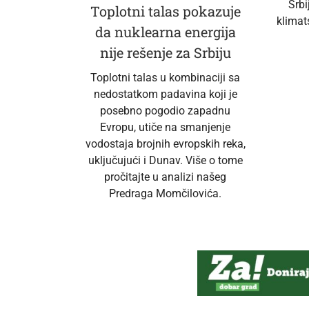
Srbi
Toplotni talas pokazuje
klimat
da nuklearna energija
nije rešenje za Srbiju
Toplotni talas u kombinaciji sa
nedostatkom padavina koji je
posebno pogodio zapadnu
Evropu, utiče na smanjenje
vodostaja brojnih evropskih reka,
uključujući i Dunav. Više o tome
pročitajte u analizi našeg
Predraga Momčilovića.