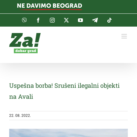
Skip
to
content
Viber
Facebook
Instagram
Twitter
YouTube
Telegram
Tiktok
Uspešna borba! Srušeni ilegalni objekti
na Avali
22. 08. 2022.