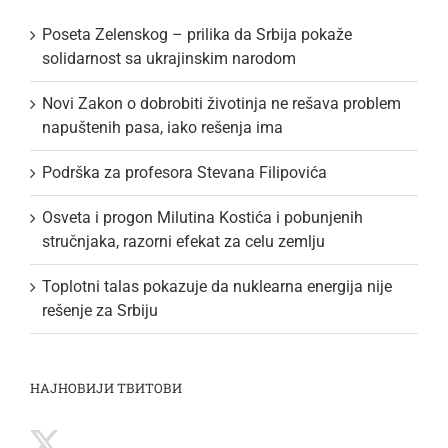
Poseta Zelenskog – prilika da Srbija pokaže
solidarnost sa ukrajinskim narodom
Novi Zakon o dobrobiti životinja ne rešava problem
napuštenih pasa, iako rešenja ima
Podrška za profesora Stevana Filipovića
Osveta i progon Milutina Kostića i pobunjenih
stručnjaka, razorni efekat za celu zemlju
Toplotni talas pokazuje da nuklearna energija nije
rešenje za Srbiju
НАЈНОВИЈИ ТВИТОВИ