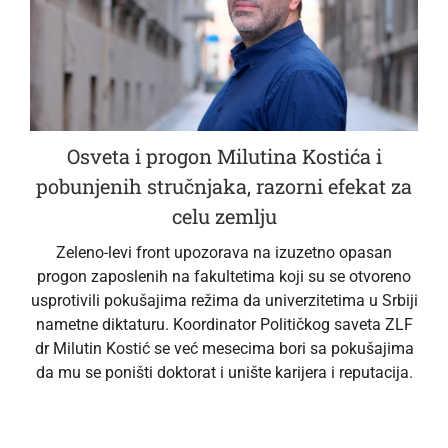
Osveta i progon Milutina Kostića i
pobunjenih stručnjaka, razorni efekat za
celu zemlju
Zeleno-levi front upozorava na izuzetno opasan
progon zaposlenih na fakultetima koji su se otvoreno
usprotivili pokušajima režima da univerzitetima u Srbiji
nametne diktaturu. Koordinator Političkog saveta ZLF
dr Milutin Kostić se već mesecima bori sa pokušajima
da mu se poništi doktorat i unište karijera i reputacija.