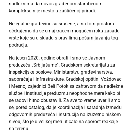
nadležnima da novoizgrađenom stambenom
kompleksu nije mesto u zaštićenoj prirodi.
Nelegalne građevine su srušene, a na tom prostoru
očekujemo da se u najkraćem mogućem roku zasade
vrste koje su u skladu s pravilima pošumljavanja tog
područja.
Na jesen 2020. godine obratili smo se Javnom
preduzeću „Srbijašume”, Gradskom sekretarijatu za
inspekcijske poslove, Ministarstvu građevinarstva,
saobraćaja i infrastrukture, Gradskoj opštini Voždovac
i Mesnoj zajednici Beli Potok sa zahtevom da nadležne
službe i institucije preduzmu neophodne mere kako bi
se radovi hitno obustavili. Za sve to vreme uverili smo
se, pored ostalog, da je koordinacija i saradnja između
odgovornih preduzeća i institucija na izuzetno niskom
nivou, što je u velikoj meri uticalo na sporost reakcije
na terenu.