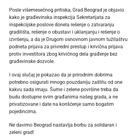
Posle višemesečnog pritiska, Grad Beograd je objavio
kako je građevinska inspekcija Sekretarijata za
inspekcijske poslove donela rešenje o zatvaranju
gradilišta, rešenje o obustavi i uklanjanju i rešenje o
izvršenju, a da je Drugom osnovnom javnom tužilaštvu
podneta prijava za privredni prestup i krivična prijava
protiv investitora zbog krivičnog dela građenje bez
građevinske dozvole.
I ovaj slučaj je pokazao da je prirodnim dobrima
potrebno osigurati mnogo pouzdaniju zaštitu od one
kakvu sada imaju. Šume i zelene površine treba da
budu dostupne svim građanima našeg grada, a ne
privatizovane i date na korišćenje samo bogatim
pojedincima.
Ne davimo Beograd nastavlja borbu za solidaran i
zeleni grad!