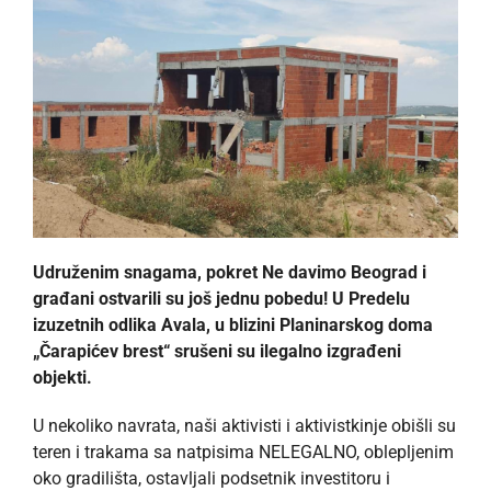
Udruženim snagama, pokret Ne davimo Beograd i
građani ostvarili su još jednu pobedu! U Predelu
izuzetnih odlika Avala, u blizini Planinarskog doma
„Čarapićev brest“ srušeni su ilegalno izgrađeni
objekti.
U nekoliko navrata, naši aktivisti i aktivistkinje obišli su
teren i trakama sa natpisima NELEGALNO, oblepljenim
oko gradilišta, ostavljali podsetnik investitoru i