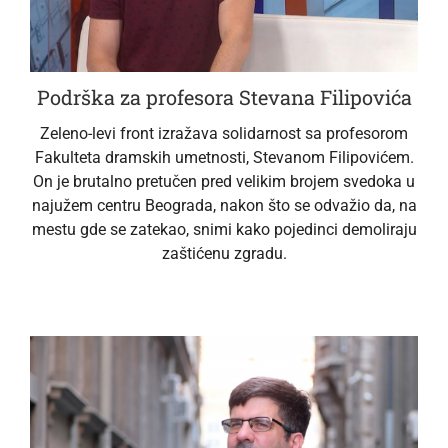
Podrška za profesora Stevana Filipovića
Zeleno-levi front izražava solidarnost sa profesorom
Fakulteta dramskih umetnosti, Stevanom Filipovićem.
On je brutalno pretučen pred velikim brojem svedoka u
najužem centru Beograda, nakon što se odvažio da, na
mestu gde se zatekao, snimi kako pojedinci demoliraju
zaštićenu zgradu.