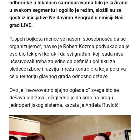
odbornike u lokalnim samoupravama bilo je lažirano
u svakom segmentu i ogolilo je režim, složili su se
gosti iz inicijative Ne davimo Beograd u emisiji Naš
grad LIVE.
“Uspeh bojkota meriće se našom sposobnošću da se
organizujemo”, naveo je Robert Kozma podvukao da je
ovo bio tek prvi korak i da svi građani koji sada nisu
učestvovali treba zajedno da definišu politiku za
sledeće izbore i razviju mrežu kontrolora koja pokriva
celu teritoriju glavnog grada odnosno države.
Ovo je “neverovatno sjajno ogledalo” svega što se
dešava u državi i očigledno je da smo na pragu
jednopartijskog sistema, kazala je Anđela Ruvidić.