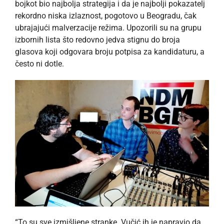
bojkot bio najbolja strategija i da je najbolji pokazatelj
rekordno niska izlaznost, pogotovo u Beogradu, čak
ubrajajući malverzacije režima. Upozorili su na grupu
izbornih lista što redovno jedva stignu do broja
glasova koji odgovara broju potpisa za kandidaturu, a
često ni dotle.
“To su sve izmišljene stranke. Vučić ih je napravio da