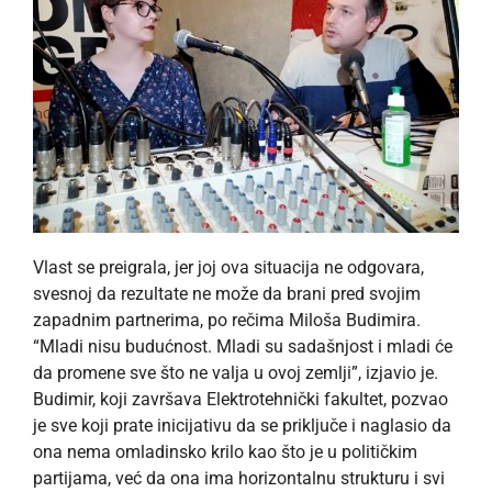
Vlast se preigrala, jer joj ova situacija ne odgovara,
svesnoj da rezultate ne može da brani pred svojim
zapadnim partnerima, po rečima Miloša Budimira.
“Mladi nisu budućnost. Mladi su sadašnjost i mladi će
da promene sve što ne valja u ovoj zemlji”, izjavio je.
Budimir, koji završava Elektrotehnički fakultet, pozvao
je sve koji prate inicijativu da se priključe i naglasio da
ona nema omladinsko krilo kao što je u političkim
partijama, već da ona ima horizontalnu strukturu i svi