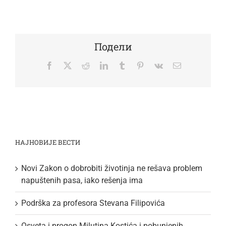
Подели
Facebook
Twitter
Reddit
LinkedIn
Tumblr
Pinterest
Vk
Email
НАЈНОВИЈЕ ВЕСТИ
Novi Zakon o dobrobiti životinja ne rešava problem
napuštenih pasa, iako rešenja ima
Podrška za profesora Stevana Filipovića
Osveta i progon Milutina Kostića i pobunjenih