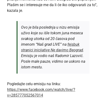
Plašim se i interesuje me da li će iko odgovarati za to”,
kazala je.
Ovo je bila poslednja u nizu emisija
uživo koje su išle tokom juna meseca
svakog utorka od 20 časova pod
imenom “Naš grad LIVE” na
fejsbuk
stranici inicijative Ne davimo Beograd
.
Emisiju je vodio naš Radomir Lazović.
Posle male pauze, vidimo se uskoro na
istom mestu.
Pogledajte celu emisiju na linku:
https://www.facebook.com/watch/live/?
v=285777052567014