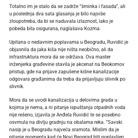
Totalno im je stalo da se zadrže “šminka i fasada”, ali
u poslednja dva sata glasanja je bilo najviše
zloupotreba, da bi se naduvala izlaznost, iako je
pobeda bila osigurana, naglašava Kozma.
Upitana o nedavnim poplavama u Beogradu, Ruvidić je
objasnila da jaka kiša nije ništa neobično, ali da
infrastruktura mora da se održava. Ova master
inženjerka građevine stavila je akcenat na Beokomov
pristup, gde na prijave zapušene kišne kanalizacije
odgovara građanima da treba da prijavljuju slivnik po
slivnik.
Mora da se uvodi kanalizacija u delovima grada u
kojima je nema, a ni pitanje ispuštanja otpadnih voda
nije rešeno, izjavila je Anđela Ruvidić te se posebno
osvrnula na divlju gradnju na obalama reka. “Savski
nasip je u Beogradu najveća sramota. Mislim da je
pitanje momenta kad će Novi Beograd biti poplavljen.