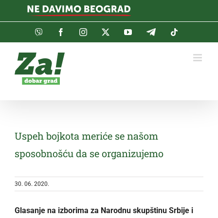
Skip
to
content
Viber
Facebook
Instagram
Twitter
YouTube
Telegram
Tiktok
Uspeh bojkota meriće se našom
sposobnošću da se organizujemo
30. 06. 2020.
Glasanje na izborima za Narodnu skupštinu Srbije i