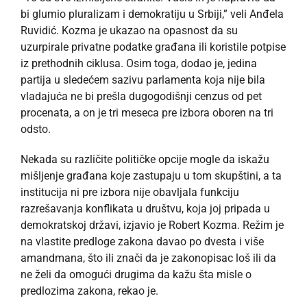
bi glumio pluralizam i demokratiju u Srbiji,” veli Anđela
Ruvidić. Kozma je ukazao na opasnost da su
uzurpirale privatne podatke građana ili koristile potpise
iz prethodnih ciklusa. Osim toga, dodao je, jedina
partija u sledećem sazivu parlamenta koja nije bila
vladajuća ne bi prešla dugogodišnji cenzus od pet
procenata, a on je tri meseca pre izbora oboren na tri
odsto.
Nekada su različite političke opcije mogle da iskažu
mišljenje građana koje zastupaju u tom skupštini, a ta
institucija ni pre izbora nije obavljala funkciju
razrešavanja konflikata u društvu, koja joj pripada u
demokratskoj državi, izjavio je Robert Kozma. Režim je
na vlastite predloge zakona davao po dvesta i više
amandmana, što ili znači da je zakonopisac loš ili da
ne želi da omogući drugima da kažu šta misle o
predlozima zakona, rekao je.