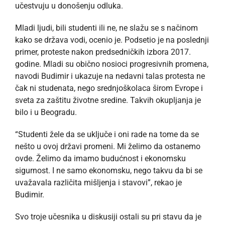
učestvuju u donošenju odluka.
Mladi ljudi, bili studenti ili ne, ne slažu se s načinom
kako se država vodi, ocenio je. Podsetio je na poslednji
primer, proteste nakon predsedničkih izbora 2017.
godine. Mladi su obično nosioci progresivnih promena,
navodi Budimir i ukazuje na nedavni talas protesta ne
čak ni studenata, nego srednjoškolaca širom Evrope i
sveta za zaštitu životne sredine. Takvih okupljanja je
bilo i u Beogradu.
“Studenti žele da se uključe i oni rade na tome da se
nešto u ovoj državi promeni. Mi želimo da ostanemo
ovde. Želimo da imamo budućnost i ekonomsku
sigurnost. I ne samo ekonomsku, nego takvu da bi se
uvažavala različita mišljenja i stavovi”, rekao je
Budimir.
Svo troje učesnika u diskusiji ostali su pri stavu da je