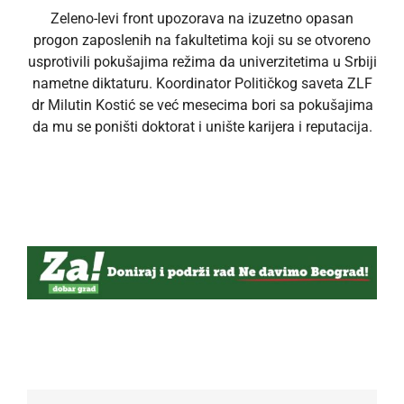
Zeleno-levi front upozorava na izuzetno opasan
progon zaposlenih na fakultetima koji su se otvoreno
usprotivili pokušajima režima da univerzitetima u Srbiji
nametne diktaturu. Koordinator Političkog saveta ZLF
dr Milutin Kostić se već mesecima bori sa pokušajima
da mu se poništi doktorat i unište karijera i reputacija.