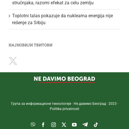
stručnjaka, razorni efekat za celu zemlju
Toplotni talas pokazuje da nuklearna energija nije
rešenje za Srbiju
НАЈНОВИЈИ ТВИТОВИ
Група за информационе технологије · Не давимо Београд · 2023 ·
Politika privatnosti
Viber
Facebook
Instagram
Twitter
YouTube
Telegram
Tiktok