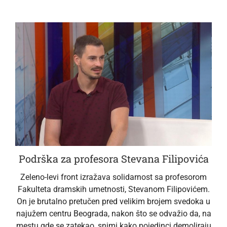
Podrška za profesora Stevana Filipovića
Zeleno-levi front izražava solidarnost sa profesorom
Fakulteta dramskih umetnosti, Stevanom Filipovićem.
On je brutalno pretučen pred velikim brojem svedoka u
najužem centru Beograda, nakon što se odvažio da, na
mestu gde se zatekao, snimi kako pojedinci demoliraju