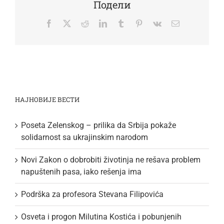
Подели
Facebook
Twitter
Reddit
LinkedIn
Tumblr
Pinterest
Vk
Email
НАЈНОВИЈЕ ВЕСТИ
Poseta Zelenskog – prilika da Srbija pokaže
solidarnost sa ukrajinskim narodom
Novi Zakon o dobrobiti životinja ne rešava problem
napuštenih pasa, iako rešenja ima
Podrška za profesora Stevana Filipovića
Osveta i progon Milutina Kostića i pobunjenih