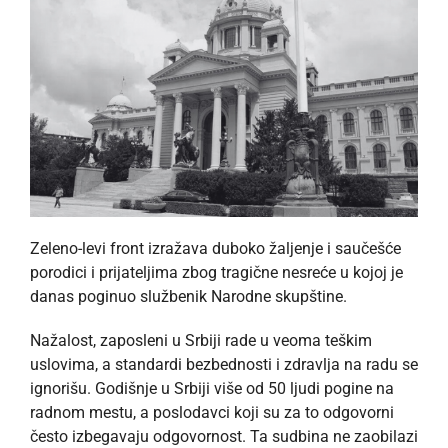
Zeleno-levi front izražava duboko žaljenje i saučešće
porodici i prijateljima zbog tragične nesreće u kojoj je
danas poginuo službenik Narodne skupštine.
Nažalost, zaposleni u Srbiji rade u veoma teškim
uslovima, a standardi bezbednosti i zdravlja na radu se
ignorišu. Godišnje u Srbiji više od 50 ljudi pogine na
radnom mestu, a poslodavci koji su za to odgovorni
često izbegavaju odgovornost. Ta sudbina ne zaobilazi