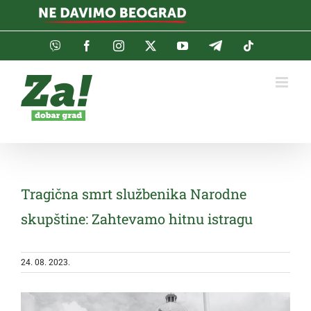
Skip
to
content
Viber
Facebook
Instagram
Twitter
YouTube
Telegram
Tiktok
Tragična smrt službenika Narodne
skupštine: Zahtevamo hitnu istragu
24. 08. 2023.