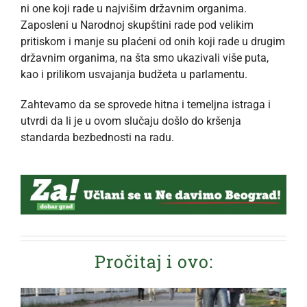
ni one koji rade u najvišim državnim organima.
Zaposleni u Narodnoj skupštini rade pod velikim
pritiskom i manje su plaćeni od onih koji rade u drugim
državnim organima, na šta smo ukazivali više puta,
kao i prilikom usvajanja budžeta u parlamentu.
Zahtevamo da se sprovede hitna i temeljna istraga i
utvrdi da li je u ovom slučaju došlo do kršenja
standarda bezbednosti na radu.
Pročitaj i ovo: