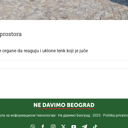
prostora
organe da reaguju i uklone tenk koji je juče
упа за информационе технологије · Не давимо Београд · 2023 ·
Politika privatno
Viber
Facebook
Instagram
Twitter
YouTube
Telegram
Tiktok