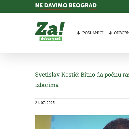
Skip
to
content
POSLANICI
ODBORN
Svetislav Kostić: Bitno da počnu r
izborima
21. 07. 2025.