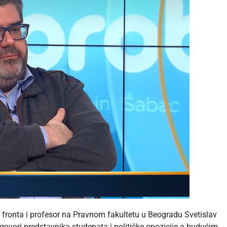
fronta i profesor na Pravnom fakultetu u Beogradu Svetislav
zgovori predstavnika studenata i političke opozicije o budućim