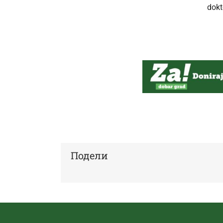
dokt
Подели