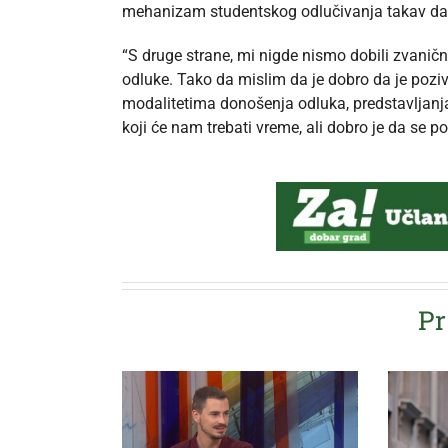
mehanizam studentskog odlučivanja takav da
“S druge strane, mi nigde nismo dobili zvanič
odluke. Tako da mislim da je dobro da je poz
modalitetima donošenja odluka, predstavljanja
koji će nam trebati vreme, ali dobro je da se po
Pr