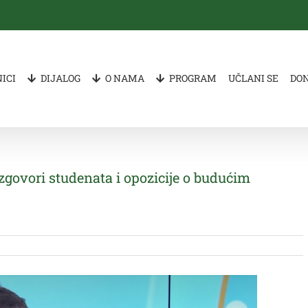
ICI
DIJALOG
O NAMA
PROGRAM
UČLANI SE
DO
azgovori studenata i opozicije o budućim