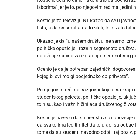
izborima” jer je to, po njegovim rečima, jedini
Kostić je za televiziju N1 kazao da se u javnos
listu, a da on smatra da to šteti, te je zato bi
Ukazao je da “u našem društvu, ne samo između 
političke opozicije i raznih segmenata društva, 
nalaženje načina za izgradnju međusobnog pove
Ocenio je da je potreban zajednički dogovore
kojeg bi svi molgi podjednako da prihvate”.
Po njegovim rečima, razgovor koji bi na kraju
studentskog pokreta, političke opozicije, uključ
to nisu, kao i važnih činilaca društvenog život
Kostić je naveo i da su predstavnici opozicije 
da svako ima legitimitet da to uradi su odbacil
tome da su studenti navodno odbili taj poziv, pr