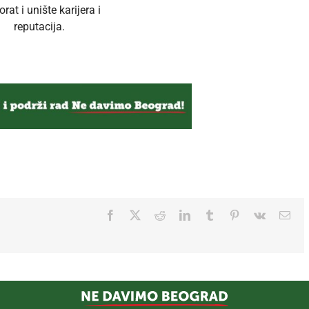
orat i unište karijera i
reputacija.
Facebook
Twitter
Reddit
LinkedIn
Tumblr
Pinterest
Vk
Ema