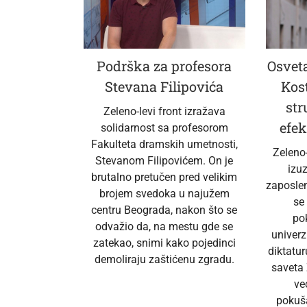
Podrška za profesora
Osveta
Stevana Filipovića
Kos
str
Zeleno-levi front izražava
efek
solidarnost sa profesorom
Fakulteta dramskih umetnosti,
Zeleno
Stevanom Filipovićem. On je
izu
brutalno pretučen pred velikim
zaposlen
brojem svedoka u najužem
se
centru Beograda, nakon što se
po
odvažio da, na mestu gde se
univerz
zatekao, snimi kako pojedinci
diktatur
demoliraju zaštićenu zgradu.
saveta 
ve
pokuš