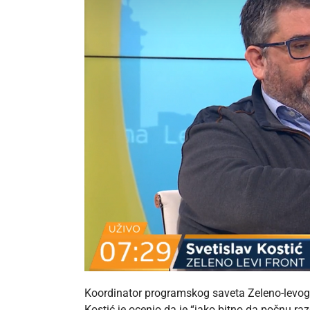
Koordinator programskog saveta Zeleno-levog 
Kostić je ocenio da je “jako bitno da počnu ra