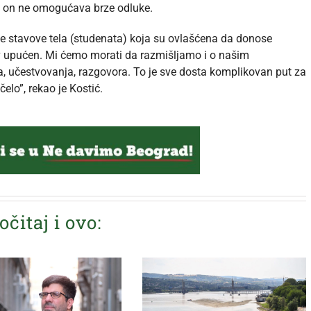
 on ne omogućava brze odluke.
ne stavove tela (studenata) koja su ovlašćena da donose
iv upućen. Mi ćemo morati da razmišljamo i o našim
, učestvovanja, razgovora. To je sve dosta komplikovan put za
čelo”, rekao je Kostić.
očitaj i ovo: