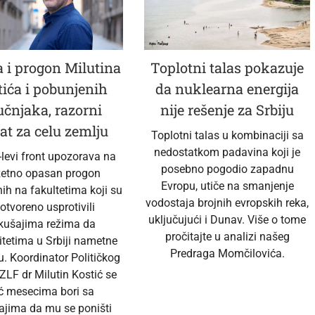
 i progon Milutina
Toplotni talas pokazuje
tića i pobunjenih
da nuklearna energija
učnjaka, razorni
nije rešenje za Srbiju
at za celu zemlju
Toplotni talas u kombinaciji sa
nedostatkom padavina koji je
-levi front upozorava na
posebno pogodio zapadnu
zetno opasan progon
Evropu, utiče na smanjenje
ih na fakultetima koji su
vodostaja brojnih evropskih reka,
 otvoreno usprotivili
uključujući i Dunav. Više o tome
kušajima režima da
pročitajte u analizi našeg
itetima u Srbiji nametne
Predraga Momčilovića.
u. Koordinator Političkog
ZLF dr Milutin Kostić se
ć mesecima bori sa
ajima da mu se poništi