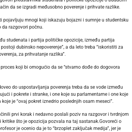
 način da se izgradi međusobno poverenje i prihvate razlike.
ti pojavljuju mnogi koji iskazuju bojazni i sumnje u studentsku
tno da razgovori počnu.
studenata i partija političke opozicije, između partija
postoji dubinsko nepoverenje”, a da leto treba “iskoristiti za
renja, za prihvatanje razlika”.
n proces koji bi omogućio da se “stvarno dođe do dogovora
 doveo do uspostavljanja poverenja treba da se vode između
ujući i pokrete i stranke, i one koje su parlamentarne i one koje
a koje je “ovaj pokret iznedrio poslednjih osam meseci”.
učinili prvi korak i nedavno poslali poziv na razgovor i tvrdnjom
i kritike što je opozicija pozvala na taj sastanak.Govoreći o
ofesor je ocenio da je to “brzoplet zaključak medija”, jer je