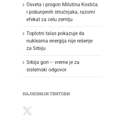
Osveta i progon Milutina Kostića
i pobunjenih stručnjaka, razorni
efekat za celu zemlju
Toplotni talas pokazuje da
nuklearna energija nije rešenje
za Srbiju
Srbija gori – vreme je za
sistemski odgovor
НАЈНОВИЈИ ТВИТОВИ