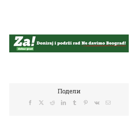
Подели
Facebook
Twitter
Reddit
LinkedIn
Tumblr
Pinterest
Vk
Email