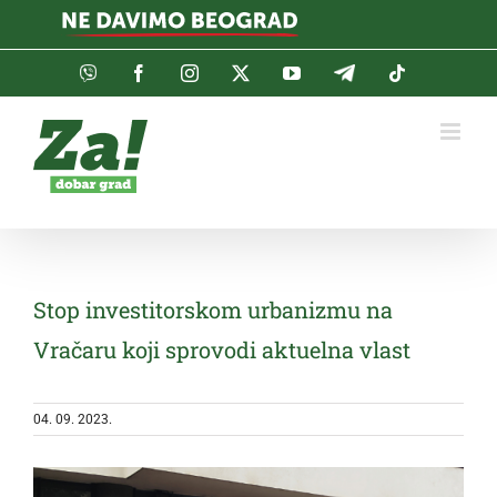
Skip
to
content
Viber
Facebook
Instagram
Twitter
YouTube
Telegram
Tiktok
Stop investitorskom urbanizmu na
Vračaru koji sprovodi aktuelna vlast
04. 09. 2023.