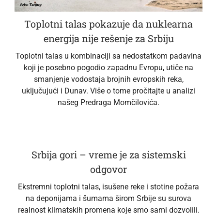
Toplotni talas pokazuje da nuklearna
energija nije rešenje za Srbiju
Toplotni talas u kombinaciji sa nedostatkom padavina
koji je posebno pogodio zapadnu Evropu, utiče na
smanjenje vodostaja brojnih evropskih reka,
uključujući i Dunav. Više o tome pročitajte u analizi
našeg Predraga Momčilovića.
Srbija gori – vreme je za sistemski
odgovor
Ekstremni toplotni talas, isušene reke i stotine požara
na deponijama i šumama širom Srbije su surova
realnost klimatskih promena koje smo sami dozvolili.