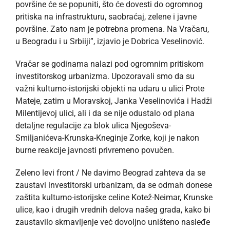
površine će se popuniti, što će dovesti do ogromnog
pritiska na infrastrukturu, saobraćaj, zelene i javne
površine. Zato nam je potrebna promena. Na Vračaru,
u Beogradu i u Srbiiji”, izjavio je Dobrica Veselinović.
Vračar se godinama nalazi pod ogromnim pritiskom
investitorskog urbanizma. Upozoravali smo da su
važni kulturno-istorijski objekti na udaru u ulici Prote
Mateje, zatim u Moravskoj, Janka Veselinovića i Hadži
Milentijevoj ulici, ali i da se nije odustalo od plana
detaljne regulacije za blok ulica Njegoševa-
Smiljanićeva-Krunska-Kneginje Zorke, koji je nakon
burne reakcije javnosti privremeno povučen.
Zeleno levi front / Ne davimo Beograd zahteva da se
zaustavi investitorski urbanizam, da se odmah donese
zaštita kulturno-istorijske celine Kotež-Neimar, Krunske
ulice, kao i drugih vrednih delova našeg grada, kako bi
zaustavilo skrnavljenje već dovoljno uništeno nasleđe