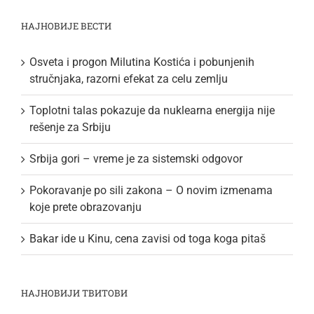
НАЈНОВИЈЕ ВЕСТИ
Osveta i progon Milutina Kostića i pobunjenih
stručnjaka, razorni efekat za celu zemlju
Toplotni talas pokazuje da nuklearna energija nije
rešenje za Srbiju
Srbija gori – vreme je za sistemski odgovor
Pokoravanje po sili zakona – O novim izmenama
koje prete obrazovanju
Bakar ide u Kinu, cena zavisi od toga koga pitaš
НАЈНОВИЈИ ТВИТОВИ