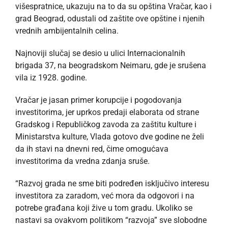
višespratnice, ukazuju na to da su opština Vračar, kao i
grad Beograd, odustali od zaštite ove opštine i njenih
vrednih ambijentalnih celina.
Najnoviji slučaj se desio u ulici Internacionalnih
brigada 37, na beogradskom Neimaru, gde je srušena
vila iz 1928. godine.
Vračar je jasan primer korupcije i pogodovanja
investitorima, jer uprkos predaji elaborata od strane
Gradskog i Republičkog zavoda za zaštitu kulture i
Ministarstva kulture, Vlada gotovo dve godine ne želi
da ih stavi na dnevni red, čime omogućava
investitorima da vredna zdanja sruše.
“Razvoj grada ne sme biti podređen isključivo interesu
investitora za zaradom, već mora da odgovori i na
potrebe građana koji žive u tom gradu. Ukoliko se
nastavi sa ovakvom politikom “razvoja” sve slobodne