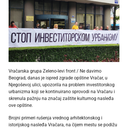
Vračarska grupa Zeleno-levi front / Ne davimo
Beograd, danas je ispred zgrade opštine Vračar, u
Njegoševoj ulici, upozorila na problem investitorskog
urbanizma koji se kontinuirano sprovodi na Vračaru i
skrenula pažnju na značaj zaštite kulturnog nasleđa
ove opštine.
Brojni primeri rušenja vrednog arhitektonskog i
istorijskog nasleđa Vračara, na čijem mestu se podižu