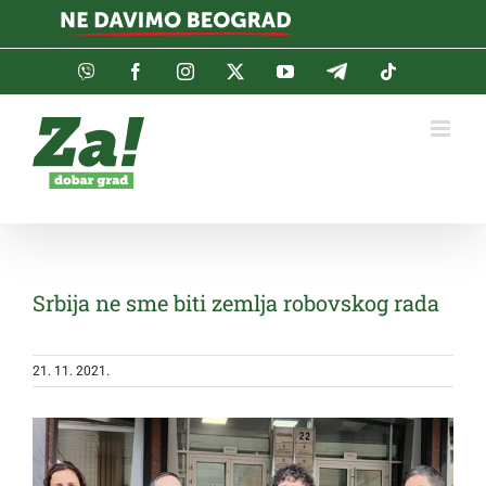
Skip
to
content
Viber
Facebook
Instagram
Twitter
YouTube
Telegram
Tiktok
Srbija ne sme biti zemlja robovskog rada
21. 11. 2021.