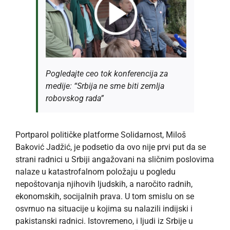
Pogledajte ceo tok konferencija za
medije: “Srbija ne sme biti zemlja
robovskog rada”
Portparol političke platforme Solidarnost, Miloš
Baković Jadžić, je podsetio da ovo nije prvi put da se
strani radnici u Srbiji angažovani na sličnim poslovima
nalaze u katastrofalnom položaju u pogledu
nepoštovanja njihovih ljudskih, a naročito radnih,
ekonomskih, socijalnih prava. U tom smislu on se
osvrnuo na situacije u kojima su nalazili indijski i
pakistanski radnici. Istovremeno, i ljudi iz Srbije u