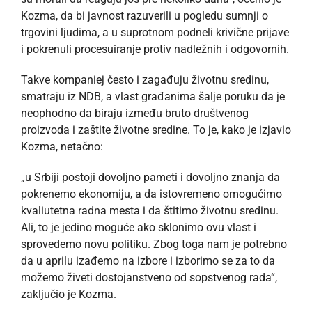
Kozma, da bi javnost razuverili u pogledu sumnji o
trgovini ljudima, a u suprotnom podneli krivične prijave
i pokrenuli procesuiranje protiv nadležnih i odgovornih.
Takve kompaniej često i zagađuju životnu sredinu,
smatraju iz NDB, a vlast građanima šalje poruku da je
neophodno da biraju između bruto društvenog
proizvoda i zaštite životne sredine. To je, kako je izjavio
Kozma, netačno:
„u Srbiji postoji dovoljno pameti i dovoljno znanja da
pokrenemo ekonomiju, a da istovremeno omogućimo
kvaliutetna radna mesta i da štitimo životnu sredinu.
Ali, to je jedino moguće ako sklonimo ovu vlast i
sprovedemo novu politiku. Zbog toga nam je potrebno
da u aprilu izađemo na izbore i izborimo se za to da
možemo živeti dostojanstveno od sopstvenog rada“,
zaključio je Kozma.