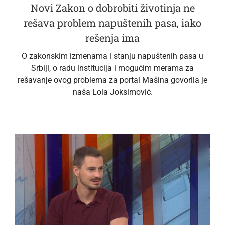
Novi Zakon o dobrobiti životinja ne
rešava problem napuštenih pasa, iako
rešenja ima
O zakonskim izmenama i stanju napuštenih pasa u
Srbiji, o radu institucija i mogućim merama za
rešavanje ovog problema za portal Mašina govorila je
naša Lola Joksimović.