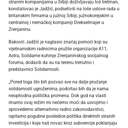
stranim kompanijama u Srbiji doživljavaju loš tretman,
konstatovao je Jadžić, podsetivši na loše uslove rada u
britanskim firmama u južnoj Srbiji, južnokorejskim u
centralnoj i nemačkoj kompaniji Drekselmajer u
Zrenjaninu.
Baković Jadžić je naglasio značaj pomoći koji su
vijetnamskim radnicima pružile organizacije A11,
Astra, Solidarne kuhinje Zrenjaninskog socijalnog
foruma, dodavši da su na terenu trenutno i
predstavnici Solidarnosti.
„Pored toga što bih pozvao sve na dalje pružanje
solidarnosti ugroženima, podcrtao bih da je nama
neophodna politička promena. Dok god na vlasti
imamo ovaj režim mi nećemo moći da usvojimo i
sprovedemo alternativno radno zakonodavstvo,
ispitamo pogubne posledice politika direktnih stranih
investicija i koje naš novac kroz subvencije poklanjaju