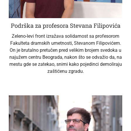
Podrška za profesora Stevana Filipovića
Zeleno-levi front izražava solidarnost sa profesorom
Fakulteta dramskih umetnosti, Stevanom Filipovićem.
On je brutalno pretučen pred velikim brojem svedoka u
najužem centru Beograda, nakon što se odvažio da, na
mestu gde se zatekao, snimi kako pojedinci demoliraju
zaštićenu zgradu.