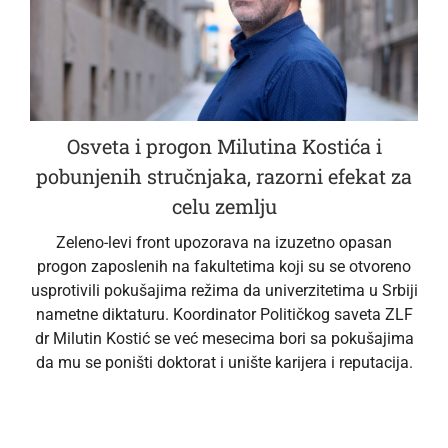
Osveta i progon Milutina Kostića i
pobunjenih stručnjaka, razorni efekat za
celu zemlju
Zeleno-levi front upozorava na izuzetno opasan
progon zaposlenih na fakultetima koji su se otvoreno
usprotivili pokušajima režima da univerzitetima u Srbiji
nametne diktaturu. Koordinator Političkog saveta ZLF
dr Milutin Kostić se već mesecima bori sa pokušajima
da mu se poništi doktorat i unište karijera i reputacija.