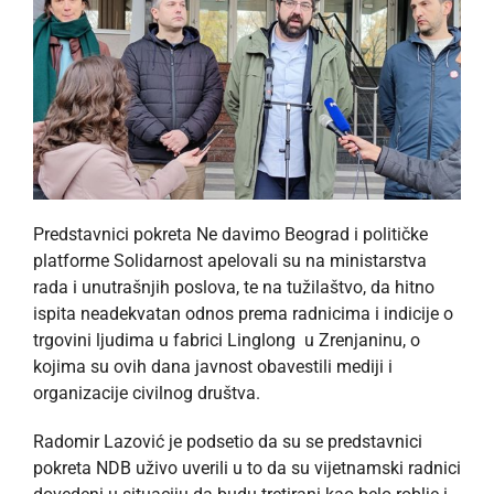
Predstavnici pokreta Ne davimo Beograd i političke
platforme Solidarnost apelovali su na ministarstva
rada i unutrašnjih poslova, te na tužilaštvo, da hitno
ispita neadekvatan odnos prema radnicima i indicije o
trgovini ljudima u fabrici Linglong u Zrenjaninu, o
kojima su ovih dana javnost obavestili mediji i
organizacije civilnog društva.
Radomir Lazović je podsetio da su se predstavnici
pokreta NDB uživo uverili u to da su vijetnamski radnici