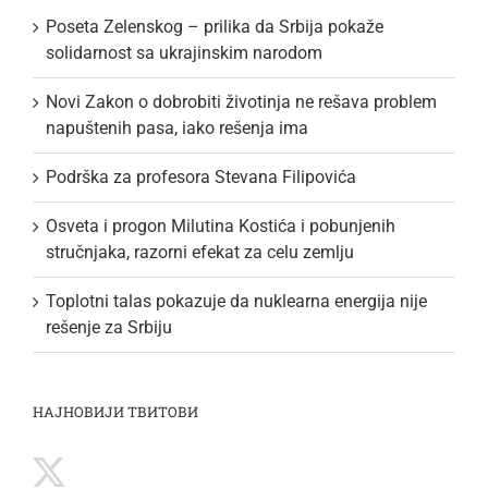
Poseta Zelenskog – prilika da Srbija pokaže
solidarnost sa ukrajinskim narodom
Novi Zakon o dobrobiti životinja ne rešava problem
napuštenih pasa, iako rešenja ima
Podrška za profesora Stevana Filipovića
Osveta i progon Milutina Kostića i pobunjenih
stručnjaka, razorni efekat za celu zemlju
Toplotni talas pokazuje da nuklearna energija nije
rešenje za Srbiju
НАЈНОВИЈИ ТВИТОВИ