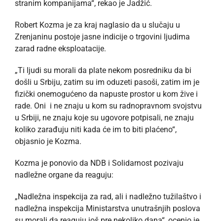
stranim kompanijama“, rekao je Jadžić.
Robert Kozma je za kraj naglasio da u slučaju u
Zrenjaninu postoje jasne indicije o trgovini ljudima
zarad radne eksploatacije.
„Ti ljudi su morali da plate nekom posredniku da bi
došli u Srbiju, zatim su im oduzeti pasoši, zatim im je
fizički onemogućeno da napuste prostor u kom žive i
rade. Oni i ne znaju u kom su radnopravnom svojstvu
u Srbiji, ne znaju koje su ugovore potpisali, ne znaju
koliko zarađuju niti kada će im to biti plaćeno“,
objasnio je Kozma.
Kozma je ponovio da NDB i Solidarnost pozivaju
nadležne organe da reaguju:
„Nadležna inspekcija za rad, ali i nadležno tužilaštvo i
nadležna inspekcija Ministarstva unutrašnjih poslova
su morali da reaguju još pre nekoliko dana“, ocenio je