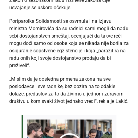
Zakon o sezonskom radu i izmene zakona čije
usvajanje se uskoro očekuje.
Portparolka Solidarnosti se osvrnula i na izjavu
ministra Momirovića da su radnici sami mogli da nađu
sebi dostojanstven smeštaj, ocenjujući da takve reči
mogu doći samo od osobe koja se nikada nije borila za
osiguranje sopstvene egzistencije i koja „parazitira na
radu onih koji svoje dostojanstvo prodaju da bi
preživeli“.
„Mislim da je dosledna primena zakona na sve
poslodavce i sve radnike, bez obzira na to odakle
dolaze, preduslov za to da živimo u jednom zdravom
društvu u kom svaki život jednako vredi“, rekla je Lakić.