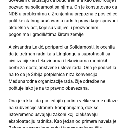
dovedeni u situaciju da budu tretirani kao belo roblje i
pozvao na solidarnost sa njima. On je konstatovao da
NDB u problemima u Zrenjaninu prepoznaje posledice
politike stalnog urušavanja radnih prava koje sprovodi
aktuelna vlast, koje su vidljive u proizvodnim
pogonima i gradilištima širom zemlje.
Aleksandra Lakić, portparolka Solidarnosti, je ocenila
da je tretman radnika u Linglongu u suprotnosti sa
civilizacijskim tekovinama i tekovinama radničkih
borbi za dostojanstvene uslove rada. Ona je podsetila
na to da je Srbija potpisnica niza konvencija
Međunarodne organizacije rada, čije odredbe ne
poštuje iako je na to pravno obavezana.
Ona je rekla i da poslednjih godina velike sume odlaze
na subvencije stranim kompanijama, dok se
istovremeno usvajaju zakoni koji olakšavaju
eksploataciju radnika. Kao jedan od primera navela je