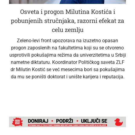
Osveta i progon Milutina Kostića i
pobunjenih stručnjaka, razorni efekat za
celu zemlju
Zeleno-levi front upozorava na izuzetno opasan
progon zaposlenih na fakultetima koji su se otvoreno
usprotivili pokušajima režima da univerzitetima u Srbiji
nametne diktaturu. Koordinator Političkog saveta ZLF
dr Milutin Kostić se već mesecima bori sa pokušajima
da mu se poništi doktorat i unište karijera i reputacija.