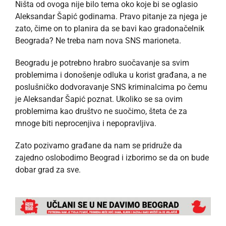
Ništa od ovoga nije bilo tema oko koje bi se oglasio
Aleksandar Šapić godinama. Pravo pitanje za njega je
zato, čime on to planira da se bavi kao gradonačelnik
Beograda? Ne treba nam nova SNS marioneta.
Beogradu je potrebno hrabro suočavanje sa svim
problemima i donošenje odluka u korist građana, a ne
poslušničko dodvoravanje SNS kriminalcima po čemu
je Aleksandar Šapić poznat. Ukoliko se sa ovim
problemima kao društvo ne suočimo, šteta će za
mnoge biti neprocenjiva i nepopravljiva.
Zato pozivamo građane da nam se pridruže da
zajedno oslobodimo Beograd i izborimo se da on bude
dobar grad za sve.