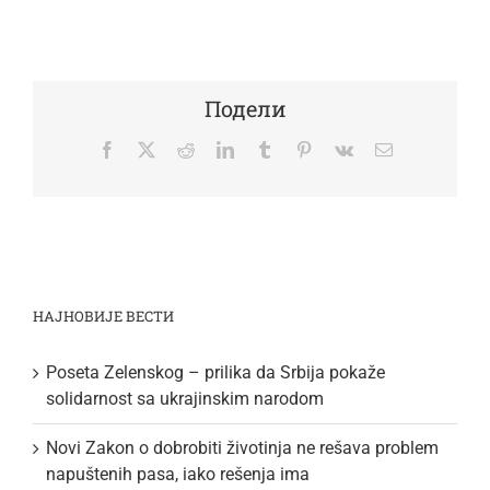
Подели
Facebook
Twitter
Reddit
LinkedIn
Tumblr
Pinterest
Vk
Email
НАЈНОВИЈЕ ВЕСТИ
Poseta Zelenskog – prilika da Srbija pokaže
solidarnost sa ukrajinskim narodom
Novi Zakon o dobrobiti životinja ne rešava problem
napuštenih pasa, iako rešenja ima