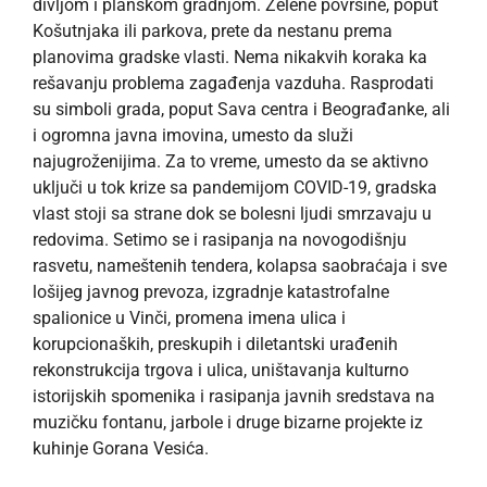
divljom i planskom gradnjom. Zelene površine, poput
Košutnjaka ili parkova, prete da nestanu prema
planovima gradske vlasti. Nema nikakvih koraka ka
rešavanju problema zagađenja vazduha. Rasprodati
su simboli grada, poput Sava centra i Beograđanke, ali
i ogromna javna imovina, umesto da služi
najugroženijima. Za to vreme, umesto da se aktivno
uključi u tok krize sa pandemijom COVID-19, gradska
vlast stoji sa strane dok se bolesni ljudi smrzavaju u
redovima. Setimo se i rasipanja na novogodišnju
rasvetu, nameštenih tendera, kolapsa saobraćaja i sve
lošijeg javnog prevoza, izgradnje katastrofalne
spalionice u Vinči, promena imena ulica i
korupcionaških, preskupih i diletantski urađenih
rekonstrukcija trgova i ulica, uništavanja kulturno
istorijskih spomenika i rasipanja javnih sredstava na
muzičku fontanu, jarbole i druge bizarne projekte iz
kuhinje Gorana Vesića.