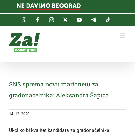
Skip
to
content
Viber
Facebook
Instagram
Twitter
YouTube
Telegram
Tiktok
SNS sprema novu marionetu za
gradonačelnika: Aleksandra Šapića
14. 12. 2020.
Ukoliko bi kvalitet kandidata za gradonačelnika