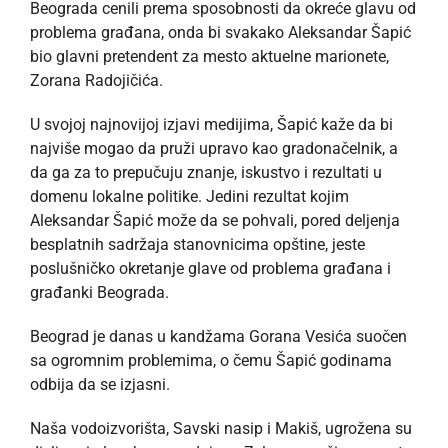
Beograda cenili prema sposobnosti da okreće glavu od
problema građana, onda bi svakako Aleksandar Šapić
bio glavni pretendent za mesto aktuelne marionete,
Zorana Radojičića.
U svojoj najnovijoj izjavi medijima, Šapić kaže da bi
najviše mogao da pruži upravo kao gradonačelnik, a
da ga za to prepučuju znanje, iskustvo i rezultati u
domenu lokalne politike. Jedini rezultat kojim
Aleksandar Šapić može da se pohvali, pored deljenja
besplatnih sadržaja stanovnicima opštine, jeste
poslušničko okretanje glave od problema građana i
građanki Beograda.
Beograd je danas u kandžama Gorana Vesića suočen
sa ogromnim problemima, o čemu Šapić godinama
odbija da se izjasni.
Naša vodoizvorišta, Savski nasip i Makiš, ugrožena su