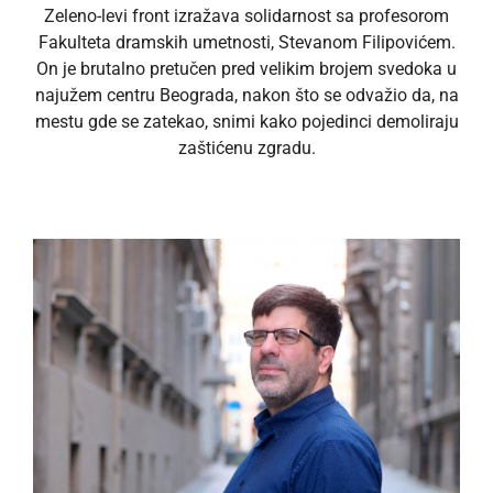
Zeleno-levi front izražava solidarnost sa profesorom
Fakulteta dramskih umetnosti, Stevanom Filipovićem.
On je brutalno pretučen pred velikim brojem svedoka u
najužem centru Beograda, nakon što se odvažio da, na
mestu gde se zatekao, snimi kako pojedinci demoliraju
zaštićenu zgradu.