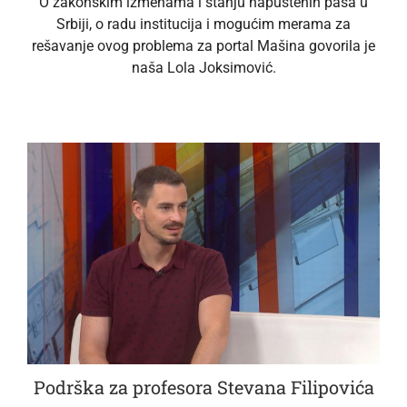
O zakonskim izmenama i stanju napuštenih pasa u
Srbiji, o radu institucija i mogućim merama za
rešavanje ovog problema za portal Mašina govorila je
naša Lola Joksimović.
Podrška za profesora Stevana Filipovića