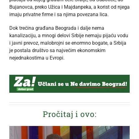
Bujanovca, preko Užica i Majdanpeka, a korist od njega
imaju privatne firme i sa njima povezana lica.
Dok trećina građana Beograda i dalje nema
kanalizaciju, a mnogi delovi Srbije nemaju pijaću vodu
i javni prevoz, malobrojni se enormno bogate, a Srbija
je postala društvo sa najvećim ekonomskim
nejednakostima u Evropi.
Pročitaj i ovo: