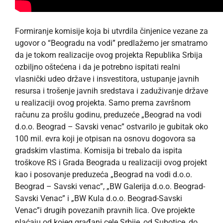
Formiranje komisije koja bi utvrdila činjenice vezane za
ugovor o “Beogradu na vodi” predlažemo jer smatramo
da je tokom realizacije ovog projekta Republika Srbija
ozbiljno oštećena i da je potrebno ispitati realni
vlasnički udeo države i insvestitora, ustupanje javnih
resursa i trošenje javnih sredstava i zaduživanje države
u realizaciji ovog projekta. Samo prema završnom
računu za prošlu godinu, preduzeće „Beograd na vodi
d.o.o. Beograd – Savski venac” ostvarilo je gubitak oko
100 mil. evra koji je otpisan na osnovu dogovora sa
gradskim vlastima. Komisija bi trebalo da ispita
troškove RS i Grada Beograda u realizaciji ovog projekt
kao i posovanje preduzeća „Beograd na vodi d.o.o.
Beograd – Savski venac”, „BW Galerija d.o.o. Beograd-
Savski Venac” i „BW Kula d.o.o. Beograd-Savski
Venac”i drugih povezanih pravnih lica. Ove projekte
plaćaju od kojeg građani cele Srbije, od Subotice, do