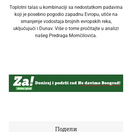
Toplotni talas u kombinaciji sa nedostatkom padavina
koji je posebno pogodio zapadnu Evropu, utiče na
smanjenje vodostaja brojnih evropskih reka,
uključujući i Dunav. Više o tome pročitajte u analizi
našeg Predraga Momčilovića.
Подели