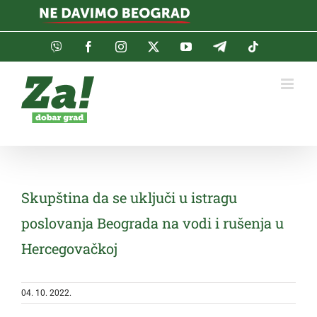
Skip
to
content
Viber
Facebook
Instagram
Twitter
YouTube
Telegram
Tiktok
Skupština da se uključi u istragu
poslovanja Beograda na vodi i rušenja u
Hercegovačkoj
04. 10. 2022.