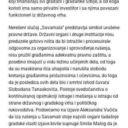
koji finansiraju svi građani i građanke Srbije, a od koga
koristi ima samo privatni investitor i sa njima povezani
funkcioneri iz državnog vrha.
Nerešeni slučaj „Savamala” predstavlja simbol urušene
pravne države. Državni organi i druge institucije nisu
preduzele gotovo ništa da bi istražile i procesuirale
odgovorne za organizovanje i sprovođenje rušenja,
nisu pružili građanima adekvatnu pravnu zaštitu, a
posebno imajući u vidu težinu učinjenih dela, od toga
da su maskirana lica uhapsila i narušila slobodu
kretanja građanima prolaznicima i očevicima, do toga
da je posledica ovih dela bio i smrtni ishod čuvara
Slobodana Tanaskovića. Postoje svedočanstva o
kontinuiranoj opstrukciji istrage i mešanja u istragu od
strane državnog i gradskog vrha i političkog
rukovodstva. Podsećamo na izjave Aleksandra Vučića
da iza rušenja u Savamali stoje najviši organi tadašnje
gradske vlasti izjave bivše supruge Siniše Malog da je