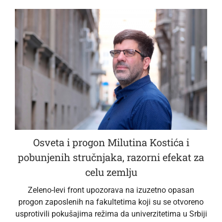
Osveta i progon Milutina Kostića i
pobunjenih stručnjaka, razorni efekat za
celu zemlju
Zeleno-levi front upozorava na izuzetno opasan
progon zaposlenih na fakultetima koji su se otvoreno
usprotivili pokušajima režima da univerzitetima u Srbiji