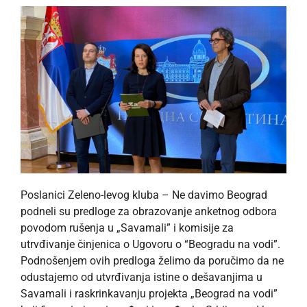
Poslanici Zeleno-levog kluba – Ne davimo Beograd
podneli su predloge za obrazovanje anketnog odbora
povodom rušenja u „Savamali” i komisije za
utrvđivanje činjenica o Ugovoru o “Beogradu na vodi”.
Podnošenjem ovih predloga želimo da poručimo da ne
odustajemo od utvrđivanja istine o dešavanjima u
Savamali i raskrinkavanju projekta „Beograd na vodi”