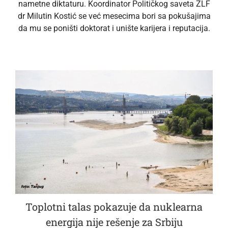
nametne diktaturu. Koordinator Političkog saveta ZLF
dr Milutin Kostić se već mesecima bori sa pokušajima
da mu se poništi doktorat i unište karijera i reputacija.
Toplotni talas pokazuje da nuklearna
energija nije rešenje za Srbiju