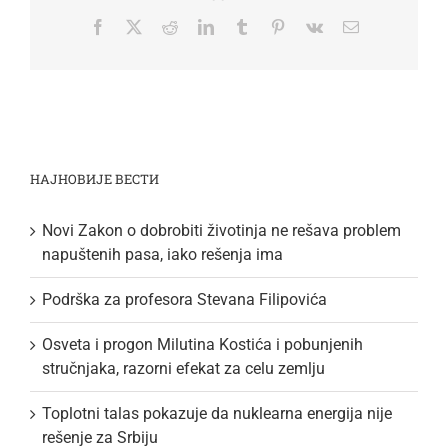
Facebook
Twitter
Reddit
LinkedIn
Tumblr
Pinterest
Vk
Email
НАЈНОВИЈЕ ВЕСТИ
Novi Zakon o dobrobiti životinja ne rešava problem
napuštenih pasa, iako rešenja ima
Podrška za profesora Stevana Filipovića
Osveta i progon Milutina Kostića i pobunjenih
stručnjaka, razorni efekat za celu zemlju
Toplotni talas pokazuje da nuklearna energija nije
rešenje za Srbiju