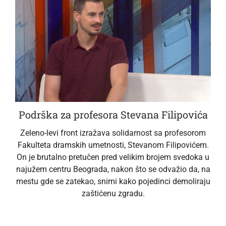
Podrška za profesora Stevana Filipovića
Zeleno-levi front izražava solidarnost sa profesorom
Fakulteta dramskih umetnosti, Stevanom Filipovićem.
On je brutalno pretučen pred velikim brojem svedoka u
najužem centru Beograda, nakon što se odvažio da, na
mestu gde se zatekao, snimi kako pojedinci demoliraju
zaštićenu zgradu.