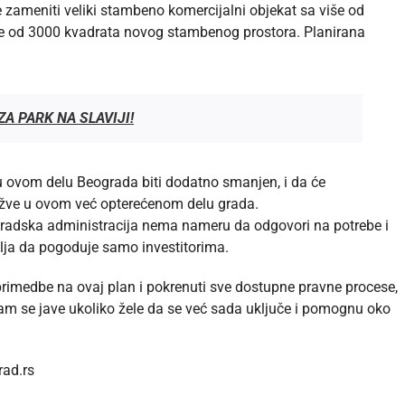
 zameniti veliki stambeno komercijalni objekat sa više od
iše od 3000 kvadrata novog stambenog prostora. Planirana
ZA PARK NA SLAVIJI!
 ovom delu Beograda biti dodatno smanjen, i da će
užve u ovom već opterećenom delu grada.
 gradska administracija nema nameru da odgovori na potrebe i
lja da pogoduje samo investitorima.
rimedbe na ovaj plan i pokrenuti sve dostupne pravne procese,
m se jave ukoliko žele da se već sada uključe i pomognu oko
ad.rs