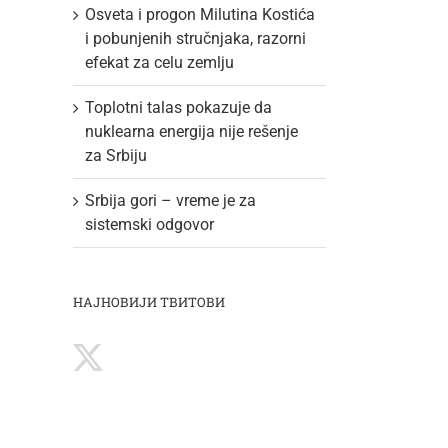
Osveta i progon Milutina Kostića
i pobunjenih stručnjaka, razorni
efekat za celu zemlju
Toplotni talas pokazuje da
nuklearna energija nije rešenje
za Srbiju
Srbija gori – vreme je za
sistemski odgovor
НАЈНОВИЈИ ТВИТОВИ