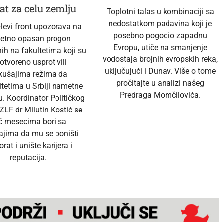
at za celu zemlju
Toplotni talas u kombinaciji sa
nedostatkom padavina koji je
-levi front upozorava na
posebno pogodio zapadnu
zetno opasan progon
Evropu, utiče na smanjenje
ih na fakultetima koji su
vodostaja brojnih evropskih reka,
 otvoreno usprotivili
uključujući i Dunav. Više o tome
kušajima režima da
pročitajte u analizi našeg
itetima u Srbiji nametne
Predraga Momčilovića.
u. Koordinator Političkog
ZLF dr Milutin Kostić se
ć mesecima bori sa
ajima da mu se poništi
orat i unište karijera i
reputacija.