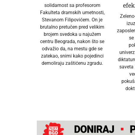
efek
solidarnost sa profesorom
Fakulteta dramskih umetnosti,
Zeleno
Stevanom Filipovićem. On je
izu
brutalno pretučen pred velikim
zaposlen
brojem svedoka u najužem
se
centru Beograda, nakon što se
po
odvažio da, na mestu gde se
univerz
zatekao, snimi kako pojedinci
diktatur
demoliraju zaštićenu zgradu.
saveta 
ve
pokuš
dokt