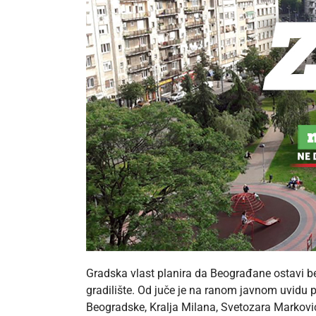
Gradska vlast planira da Beograđane ostavi bez
gradilište. Od juče je na ranom javnom uvidu 
Beogradske, Kralja Milana, Svetozara Markovi