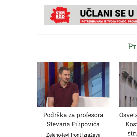
Pr
Podrška za profesora
Osveta
Stevana Filipovića
Kos
str
Zeleno-levi front izražava