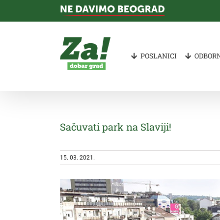
Skip
to
content
POSLANICI
ODBORN
Sačuvati park na Slaviji!
15. 03. 2021.