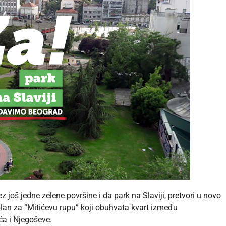
 još jedne zelene površine i da park na Slaviji, pretvori u novo
plan za “Mitićevu rupu” koji obuhvata kvart između
ća i Njegoševe.