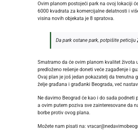
Ovim planom postojeći park na ovoj lokaciji će
6000 kvadrata za komercijalne delatnosti i v
visina novih objekata je 8 spratova.
Da park ostane park, potpišite peticiju
Smatramo da će ovim planom kvalitet života u
predloženo rešenje doneti veće zagađenje i g
Ovaj plan je još jedan pokazatelj da trenutna
želje građana i građanki Beograda, već nastav
Ne davimo Beograd će kao i do sada podneti p
a ovim putem poziva sve zainteresovane da na
borbe protiv ovog plana.
Možete nam pisati na:
vracar@nedavimobeogr