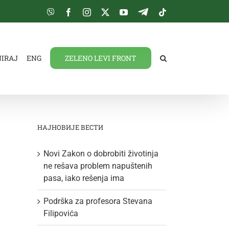
Viber
Facebook
Instagram
Twitter
YouTube
Telegram
Tiktok
NIRAJ
ENG
ZELENO LEVI FRONT
НАЈНОВИЈЕ ВЕСТИ
Novi Zakon o dobrobiti životinja
ne rešava problem napuštenih
pasa, iako rešenja ima
Podrška za profesora Stevana
Filipovića