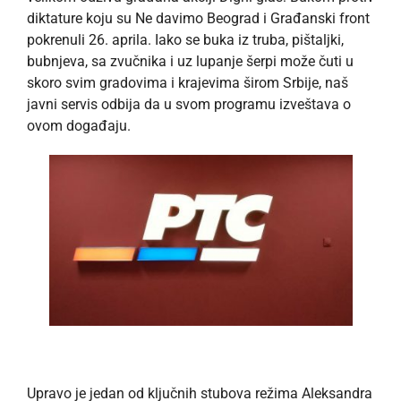
diktature koju su Ne davimo Beograd i Građanski front
pokrenuli 26. aprila. Iako se buka iz truba, pištaljki,
bubnjeva, sa zvučnika i uz lupanje šerpi može čuti u
skoro svim gradovima i krajevima širom Srbije, naš
javni servis odbija da u svom programu izveštava o
ovom događaju.
Upravo je jedan od ključnih stubova režima Aleksandra