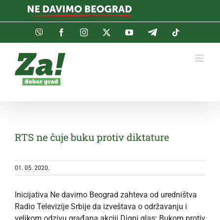
Skip
to
content
Viber
Facebook
Instagram
Twitter
YouTube
Telegram
Tiktok
RTS ne čuje buku protiv diktature
01. 05. 2020.
Inicijativa Ne davimo Beograd zahteva od uredništva
Radio Televizije Srbije da izveštava o održavanju i
velikom odzivu građana akciji Digni glas: Bukom protiv