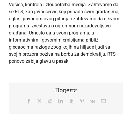
Vučića, kontrola i zloupotreba medija. Zahtevamo da
se RTS, kao javni servis koji pripada svim građanima,
oglasi povodom ovog pitanja i zahtevamo da u svom
programu izveštava o ogromnom nezadovoljstvu
građana. Umesto da u svom programu, u
informativnim i govornim emisijama približi
gledaocima razloge zbog kojih na hiljade ljudi sa
svojih prozora poziva na borbu za demokratiju, RTS
ponovo zabija glavu u pesak.
Подели
Facebook
Twitter
Reddit
LinkedIn
Tumblr
Pinterest
Vk
Email