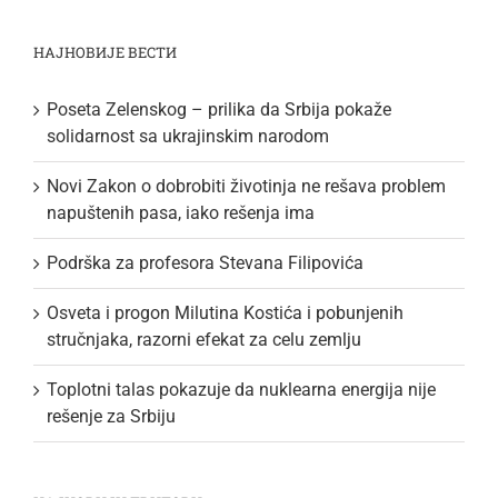
НАЈНОВИЈЕ ВЕСТИ
Poseta Zelenskog – prilika da Srbija pokaže
solidarnost sa ukrajinskim narodom
Novi Zakon o dobrobiti životinja ne rešava problem
napuštenih pasa, iako rešenja ima
Podrška za profesora Stevana Filipovića
Osveta i progon Milutina Kostića i pobunjenih
stručnjaka, razorni efekat za celu zemlju
Toplotni talas pokazuje da nuklearna energija nije
rešenje za Srbiju