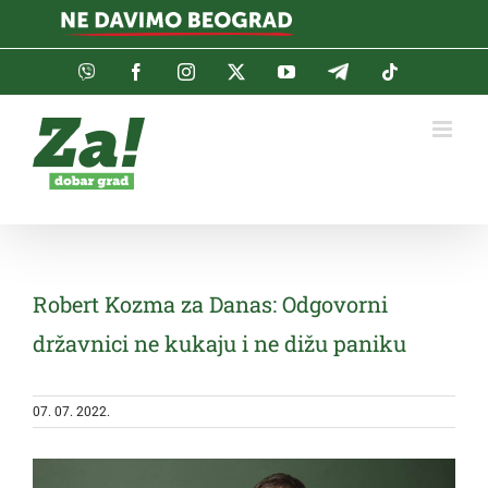
Skip
to
content
Viber
Facebook
Instagram
Twitter
YouTube
Telegram
Tiktok
Robert Kozma za Danas: Odgovorni
državnici ne kukaju i ne dižu paniku
07. 07. 2022.