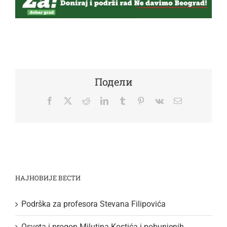
Подели
Facebook
Twitter
Reddit
LinkedIn
Tumblr
Pinterest
Vk
Email
НАЈНОВИЈЕ ВЕСТИ
Podrška za profesora Stevana Filipovića
Osveta i progon Milutina Kostića i pobunjenih