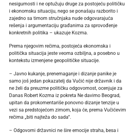
nesigurnosti i ne optužuju druge za postojeću političku
i ekonomsku situaciju, nego se ponašaju razborito i
zajedno sa timom stručnjaka nude odgovarajuća
rešenja i argumentaciju građanima za sprovođenje
konkretnih politika – ukazuje Kozma.
Prema njegovim rečima, postojeća ekonomska i
politička situacija jeste veoma ozbiljna, a posebno u
kontekstu izmenjene geopolitičke situacije.
– Javno kukanje, prenemaganje i dizanje panike je
samo još jedan pokazatelj da Vučić nije državnik i da
ne želi da preuzme političku odgovornost, ocenjuje za
Danas Robert Kozma iz pokreta Ne davimo Beograd,
upitan da prokomentariše ponovno dizanje tenzije u
vezi sa predstojećom zimom, koja će, prema Vučićevim
rečima „biti najteža do sada“.
– Odgovorni državnici ne šire emocije straha, besa i