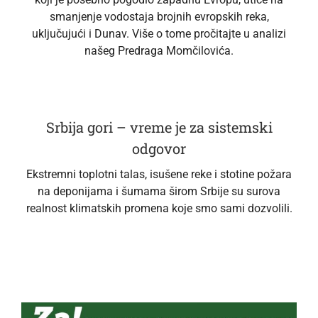
smanjenje vodostaja brojnih evropskih reka,
uključujući i Dunav. Više o tome pročitajte u analizi
našeg Predraga Momčilovića.
Srbija gori – vreme je za sistemski
odgovor
Ekstremni toplotni talas, isušene reke i stotine požara
na deponijama i šumama širom Srbije su surova
realnost klimatskih promena koje smo sami dozvolili.