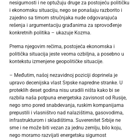
nesigurnosti i ne optužuju druge za postojeću političku
i ekonomsku situaciju, nego se ponašaju razborito i
zajedno sa timom stručnjaka nude odgovarajuća
rešenja i argumentaciju građanima za sprovođenje
konkretnih politika – ukazuje Kozma.
Prema njegovim rečima, postojeća ekonomska i
politička situacija jeste veoma ozbiljna, a posebno u
kontekstu izmenjene geopolitičke situacije.
– Međutim, našoj nezavidnoj poziciji doprinela je
upravo decenijska vlast Srpske napredne stranke. U
proteklih deset godina nisu uradili ništa kako bi se
razbila naša potpuna energetska zavisnost od Rusije,
nego smo pored snabdevanja, ruskim kompanijama
prepustili i vlasništvo nad nalazištima, gasovodima,
infrastrukturom i skladištima. Suverenitet Srbije ne
sme i ne može biti vezan za jednu zemlju, bilo koju,
nego moramo razvijati energetsku sigurnost