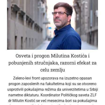
Osveta i progon Milutina Kostića i
pobunjenih stručnjaka, razorni efekat za
celu zemlju
Zeleno-levi front upozorava na izuzetno opasan
progon zaposlenih na fakultetima koji su se otvoreno
usprotivili pokušajima režima da univerzitetima u Srbiji
nametne diktaturu. Koordinator Političkog saveta ZLF
dr Milutin Kostić se već mesecima bori sa pokušajima