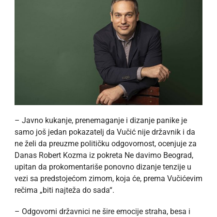
– Javno kukanje, prenemaganje i dizanje panike je
samo još jedan pokazatelj da Vučić nije državnik i da
ne želi da preuzme političku odgovornost, ocenjuje za
Danas Robert Kozma iz pokreta Ne davimo Beograd,
upitan da prokomentariše ponovno dizanje tenzije u
vezi sa predstojećom zimom, koja će, prema Vučićevim
rečima „biti najteža do sada“.
– Odgovorni državnici ne šire emocije straha, besa i