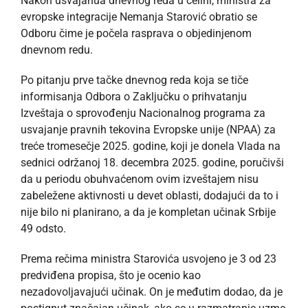
Nakon usvajanua dnevnog reda u celini, ministra za
evropske integracije Nemanja Starović obratio se
Odboru čime je počela rasprava o objedinjenom
dnevnom redu.
Po pitanju prve tačke dnevnog reda koja se tiče
informisanja Odbora o Zaključku o prihvatanju
Izveštaja o sprovođenju Nacionalnog programa za
usvajanje pravnih tekovina Evropske unije (NPAA) za
treće tromesečje 2025. godine, koji je donela Vlada na
sednici održanoj 18. decembra 2025. godine, poručivši
da u periodu obuhvaćenom ovim izveštajem nisu
zabeležene aktivnosti u devet oblasti, dodajući da to i
nije bilo ni planirano, a da je kompletan učinak Srbije
49 odsto.
Prema rečima ministra Starovića usvojeno je 3 od 23
predviđena propisa, što je ocenio kao
nezadovoljavajući učinak. On je međutim dodao, da je