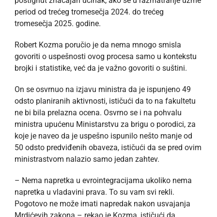
postignut značajan učinak, ako se u razmatranje uzme
period od trećeg tromesečja 2024. do trećeg
tromesečja 2025. godine.
Robert Kozma poručio je da nema mnogo smisla
govoriti o uspešnosti ovog procesa samo u kontekstu
brojki i statistike, već da je važno govoriti o suštini.
On se osvrnuo na izjavu ministra da je ispunjeno 49
odsto planiranih aktivnosti, ističući da to na fakultetu
ne bi bila prelazna ocena. Osvrno se i na pohvalu
ministra upućenu Ministarstvu za brigu o porodici, za
koje je naveo da je uspešno ispunilo nešto manje od
50 odsto predviđenih obaveza, ističući da se pred ovim
ministrastvom nalazio samo jedan zahtev.
– Nema napretka u evrointegracijama ukoliko nema
napretka u vladavini prava. To su vam svi rekli.
Pogotovo ne može imati napredak nakon usvajanja
Mrdićevih zakona – rekao je Kozma, ističući da