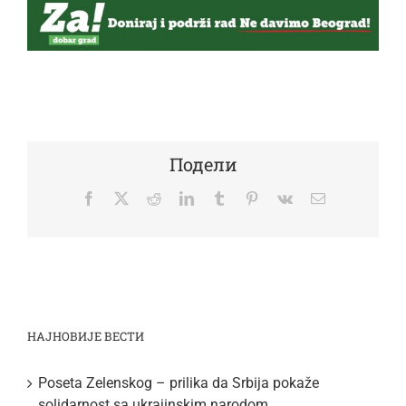
Подели
Facebook
Twitter
Reddit
LinkedIn
Tumblr
Pinterest
Vk
Email
НАЈНОВИЈЕ ВЕСТИ
Poseta Zelenskog – prilika da Srbija pokaže
solidarnost sa ukrajinskim narodom