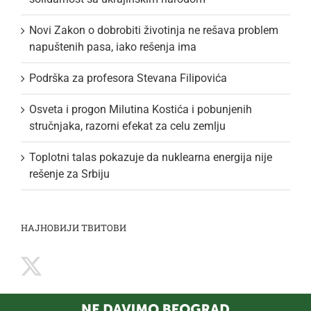
Novi Zakon o dobrobiti životinja ne rešava problem
napuštenih pasa, iako rešenja ima
Podrška za profesora Stevana Filipovića
Osveta i progon Milutina Kostića i pobunjenih
stručnjaka, razorni efekat za celu zemlju
Toplotni talas pokazuje da nuklearna energija nije
rešenje za Srbiju
НАЈНОВИЈИ ТВИТОВИ