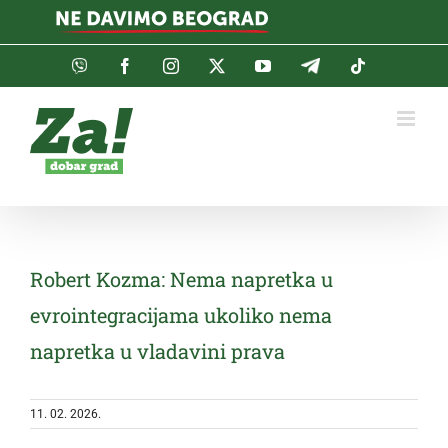
Skip
to
content
Viber
Facebook
Instagram
Twitter
YouTube
Telegram
Tiktok
Robert Kozma: Nema napretka u
evrointegracijama ukoliko nema
napretka u vladavini prava
11. 02. 2026.