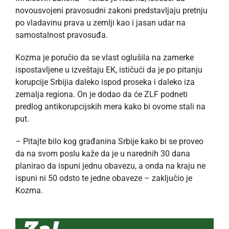
novousvojeni pravosudni zakoni predstavljaju pretnju
po vladavinu prava u zemlji kao i jasan udar na
samostalnost pravosuđa.
Kozma je poručio da se vlast oglušila na zamerke
ispostavljene u izveštaju EK, ističući da je po pitanju
korupcije Srbijia daleko ispod proseka i daleko iza
zemalja regiona. On je dodao da će ZLF podneti
predlog antikorupcijskih mera kako bi ovome stali na
put.
– Pitajte bilo kog građanina Srbije kako bi se proveo
da na svom poslu kaže da je u narednih 30 dana
planirao da ispuni jednu obavezu, a onda na kraju ne
ispuni ni 50 odsto te jedne obaveze – zaključio je
Kozma.