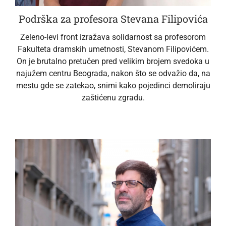
Podrška za profesora Stevana Filipovića
Zeleno-levi front izražava solidarnost sa profesorom
Fakulteta dramskih umetnosti, Stevanom Filipovićem.
On je brutalno pretučen pred velikim brojem svedoka u
najužem centru Beograda, nakon što se odvažio da, na
mestu gde se zatekao, snimi kako pojedinci demoliraju
zaštićenu zgradu.