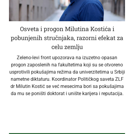
Osveta i progon Milutina Kostića i
pobunjenih stručnjaka, razorni efekat za
celu zemlju
Zeleno-levi front upozorava na izuzetno opasan
progon zaposlenih na fakultetima koji su se otvoreno
usprotivili pokušajima režima da univerzitetima u Srbiji
nametne diktaturu. Koordinator Političkog saveta ZLF
dr Milutin Kostić se već mesecima bori sa pokušajima
da mu se poništi doktorat i unište karijera i reputacija.