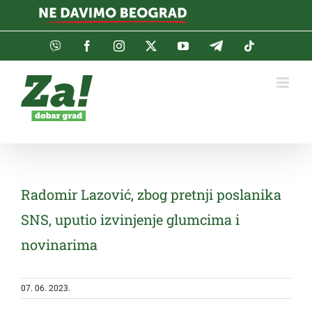
Skip
to
content
Viber
Facebook
Instagram
Twitter
YouTube
Telegram
Tiktok
Radomir Lazović, zbog pretnji poslanika
SNS, uputio izvinjenje glumcima i
novinarima
07. 06. 2023.