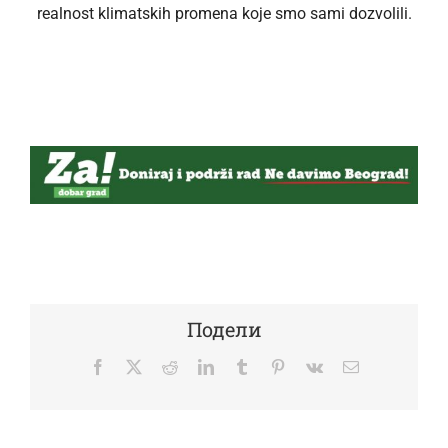
realnost klimatskih promena koje smo sami dozvolili.
Подели
Facebook
Twitter
Reddit
LinkedIn
Tumblr
Pinterest
Vk
Email