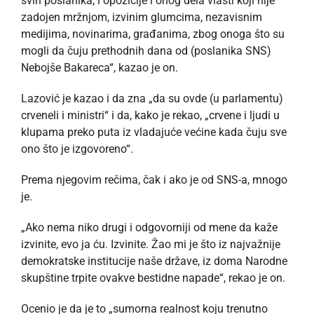
svih poslanika, i opozicije i onog dela vlasti koji nije
zadojen mržnjom, izvinim glumcima, nezavisnim
medijima, novinarima, građanima, zbog onoga što su
mogli da čuju prethodnih dana od (poslanika SNS)
Nebojše Bakareca“, kazao je on.
Lazović je kazao i da zna „da su ovde (u parlamentu)
crveneli i ministri“ i da, kako je rekao, „crvene i ljudi u
klupama preko puta iz vladajuće većine kada čuju sve
ono što je izgovoreno“.
Prema njegovim rečima, čak i ako je od SNS-a, mnogo
je.
„Ako nema niko drugi i odgovorniji od mene da kaže
izvinite, evo ja ću. Izvinite. Žao mi je što iz najvažnije
demokratske institucije naše države, iz doma Narodne
skupštine trpite ovakve bestidne napade“, rekao je on.
Ocenio je da je to „sumorna realnost koju trenutno