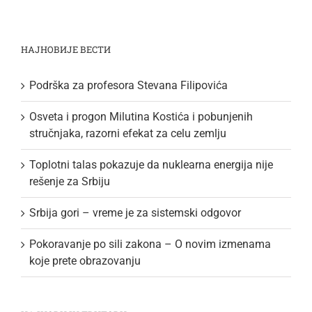
НАЈНОВИЈЕ ВЕСТИ
Podrška za profesora Stevana Filipovića
Osveta i progon Milutina Kostića i pobunjenih
stručnjaka, razorni efekat za celu zemlju
Toplotni talas pokazuje da nuklearna energija nije
rešenje za Srbiju
Srbija gori – vreme je za sistemski odgovor
Pokoravanje po sili zakona – O novim izmenama
koje prete obrazovanju