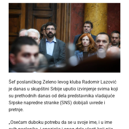
Šef poslaničkog Zeleno levog kluba Radomir Lazović
je danas u skupštini Srbije uputio izvinjenje svima koji
su prethodnih danas od dela predstavnika vladajuće
Srpske napredne stranke (SNS) dobijali uvrede i
pretnje.
„Osećam duboku potrebu da se u svoje ime, i u ime