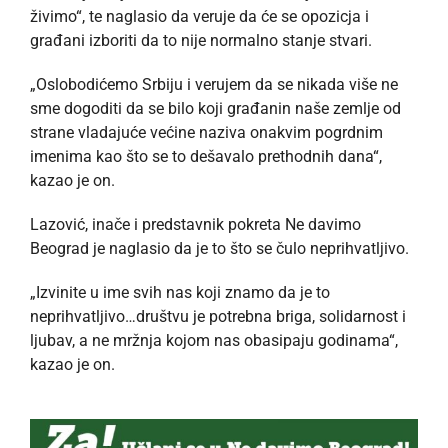
živimo“, te naglasio da veruje da će se opozicja i
građani izboriti da to nije normalno stanje stvari.
„Oslobodićemo Srbiju i verujem da se nikada više ne
sme dogoditi da se bilo koji građanin naše zemlje od
strane vladajuće većine naziva onakvim pogrdnim
imenima kao što se to dešavalo prethodnih dana“,
kazao je on.
Lazović, inače i predstavnik pokreta Ne davimo
Beograd je naglasio da je to što se čulo neprihvatljivo.
„Izvinite u ime svih nas koji znamo da je to
neprihvatljivo…društvu je potrebna briga, solidarnost i
ljubav, a ne mržnja kojom nas obasipaju godinama“,
kazao je on.