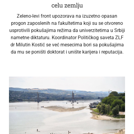
celu zemlju
Zeleno-levi front upozorava na izuzetno opasan
progon zaposlenih na fakultetima koji su se otvoreno
usprotivili pokušajima režima da univerzitetima u Srbiji
nametne diktaturu. Koordinator Političkog saveta ZLF
dr Milutin Kostić se već mesecima bori sa pokušajima
da mu se poništi doktorat i unište karijera i reputacija.