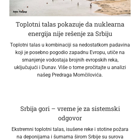
Toplotni talas pokazuje da nuklearna
energija nije rešenje za Srbiju
Toplotni talas u kombinaciji sa nedostatkom padavina
koji je posebno pogodio zapadnu Evropu, utiče na
smanjenje vodostaja brojnih evropskih reka,
uključujući i Dunav. Više o tome pročitajte u analizi
našeg Predraga Momčilovića.
Srbija gori – vreme je za sistemski
odgovor
Ekstremni toplotni talas, isušene reke i stotine požara
na deponijama i šumama širom Srbije su surova