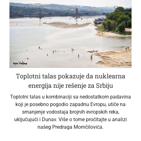
Toplotni talas pokazuje da nuklearna
energija nije rešenje za Srbiju
Toplotni talas u kombinaciji sa nedostatkom padavina
koji je posebno pogodio zapadnu Evropu, utiče na
smanjenje vodostaja brojnih evropskih reka,
uključujući i Dunav. Više o tome pročitajte u analizi
našeg Predraga Momčilovića.