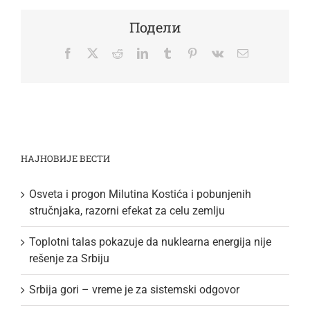
Подели
Facebook
Twitter
Reddit
LinkedIn
Tumblr
Pinterest
Vk
Email
НАЈНОВИЈЕ ВЕСТИ
Osveta i progon Milutina Kostića i pobunjenih
stručnjaka, razorni efekat za celu zemlju
Toplotni talas pokazuje da nuklearna energija nije
rešenje za Srbiju
Srbija gori – vreme je za sistemski odgovor