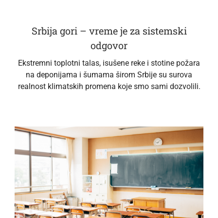
Srbija gori – vreme je za sistemski
odgovor
Ekstremni toplotni talas, isušene reke i stotine požara
na deponijama i šumama širom Srbije su surova
realnost klimatskih promena koje smo sami dozvolili.