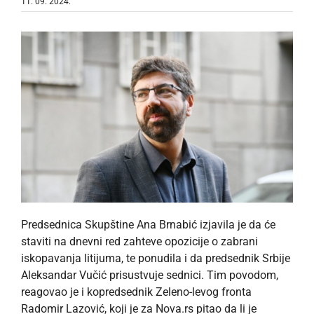
11. 09. 2024.
Predsednica Skupštine Ana Brnabić izjavila je da će
staviti na dnevni red zahteve opozicije o zabrani
iskopavanja litijuma, te ponudila i da predsednik Srbije
Aleksandar Vučić prisustvuje sednici. Tim povodom,
reagovao je i kopredsednik Zeleno-levog fronta
Radomir Lazović, koji je za Nova.rs pitao da li je