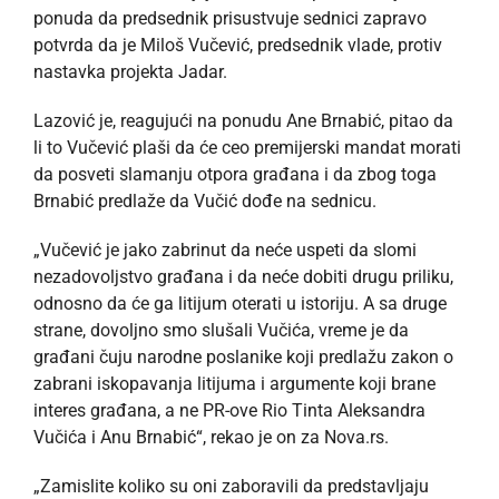
ponuda da predsednik prisustvuje sednici zapravo
potvrda da je Miloš Vučević, predsednik vlade, protiv
nastavka projekta Jadar.
Lazović je, reagujući na ponudu Ane Brnabić, pitao da
li to Vučević plaši da će ceo premijerski mandat morati
da posveti slamanju otpora građana i da zbog toga
Brnabić predlaže da Vučić dođe na sednicu.
„Vučević je jako zabrinut da neće uspeti da slomi
nezadovoljstvo građana i da neće dobiti drugu priliku,
odnosno da će ga litijum oterati u istoriju. A sa druge
strane, dovoljno smo slušali Vučića, vreme je da
građani čuju narodne poslanike koji predlažu zakon o
zabrani iskopavanja litijuma i argumente koji brane
interes građana, a ne PR-ove Rio Tinta Aleksandra
Vučića i Anu Brnabić“, rekao je on za Nova.rs.
„Zamislite koliko su oni zaboravili da predstavljaju