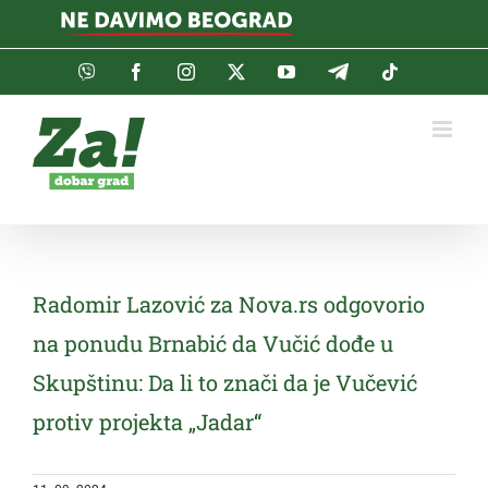
Skip
to
content
Viber
Facebook
Instagram
Twitter
YouTube
Telegram
Tiktok
Radomir Lazović za Nova.rs odgovorio
na ponudu Brnabić da Vučić dođe u
Skupštinu: Da li to znači da je Vučević
protiv projekta „Jadar“