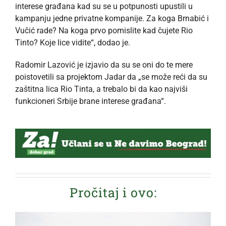
interese građana kad su se u potpunosti upustili u
kampanju jedne privatne kompanije. Za koga Brnabić i
Vučić rade? Na koga prvo pomislite kad čujete Rio
Tinto? Koje lice vidite“, dodao je.
Radomir Lazović je izjavio da su se oni do te mere
poistovetili sa projektom Jadar da „se može reći da su
zaštitna lica Rio Tinta, a trebalo bi da kao najviši
funkcioneri Srbije brane interese građana“.
Pročitaj i ovo: