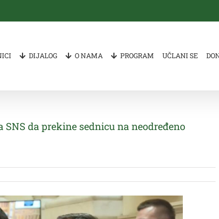
ICI
DIJALOG
O NAMA
PROGRAM
UČLANI SE
DO
la SNS da prekine sednicu na neodređeno