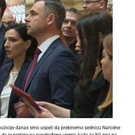
ozicije danas smo uspeli da prekinemo sednicu Narodne
 da je prekine na neodređeno vreme, kaže za N1 prvi na