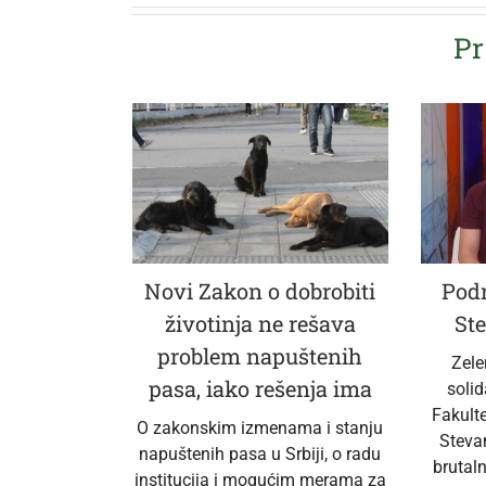
Pr
Novi Zakon o dobrobiti
Podr
životinja ne rešava
Ste
problem napuštenih
Zele
pasa, iako rešenja ima
soli
Fakult
O zakonskim izmenama i stanju
Steva
napuštenih pasa u Srbiji, o radu
brutal
institucija i mogućim merama za