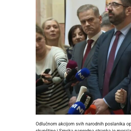
Odlučnom akcijom svih narodnih poslanika op
skupštine i Srpska napredna stranka je morala