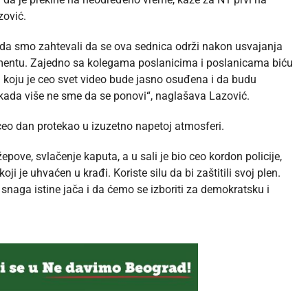
zović.
o da smo zahtevali da se ova sednica održi nakon usvajanja
amentu. Zajedno sa kolegama poslanicima i poslanicama biću
a koju je ceo svet video bude jasno osuđena i da budu
ikada više ne sme da se ponovi“, naglašava Lazović.
ceo dan protekao u izuzetno napetoj atmosferi.
epove, svlačenje kaputa, a u sali je bio ceo kordon policije,
 je uhvaćen u krađi. Koriste silu da bi zaštitili svoj plen.
snaga istine jača i da ćemo se izboriti za demokratsku i