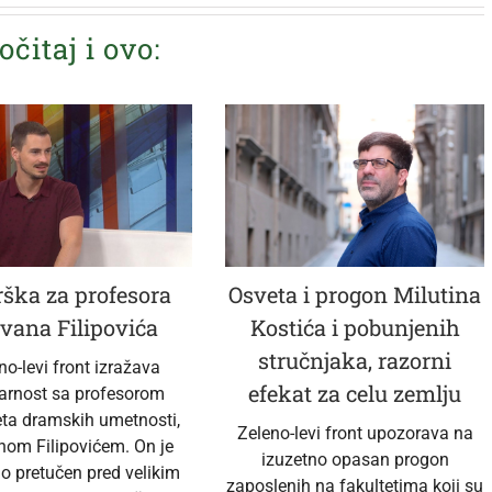
očitaj i ovo:
ška za profesora
Osveta i progon Milutina
vana Filipovića
Kostića i pobunjenih
stručnjaka, razorni
no-levi front izražava
efekat za celu zemlju
darnost sa profesorom
eta dramskih umetnosti,
Zeleno-levi front upozorava na
nom Filipovićem. On je
izuzetno opasan progon
no pretučen pred velikim
zaposlenih na fakultetima koji su