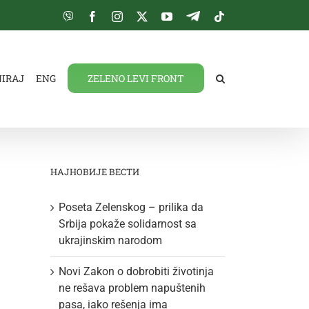
Viber
Facebook
Instagram
Twitter
YouTube
Telegram
Tiktok
NIRAJ
ENG
ZELENO LEVI FRONT
НАЈНОВИЈЕ ВЕСТИ
Poseta Zelenskog – prilika da
Srbija pokaže solidarnost sa
ukrajinskim narodom
Novi Zakon o dobrobiti životinja
ne rešava problem napuštenih
pasa, iako rešenja ima