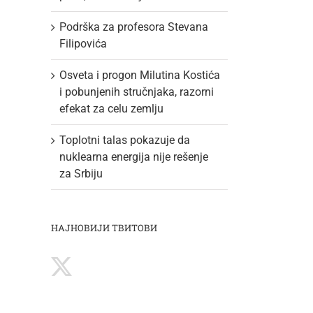
Podrška za profesora Stevana
Filipovića
Osveta i progon Milutina Kostića
i pobunjenih stručnjaka, razorni
efekat za celu zemlju
Toplotni talas pokazuje da
nuklearna energija nije rešenje
za Srbiju
НАЈНОВИЈИ ТВИТОВИ