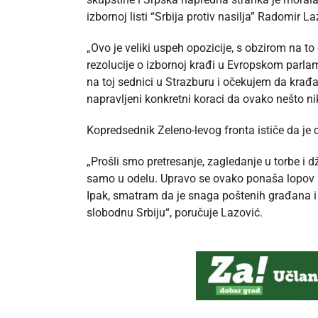
izbornoj listi “Srbija protiv nasilja” Radomir La
„Ovo je veliki uspeh opozicije, s obzirom na t
rezolucije o izbornoj krađi u Evropskom parl
na toj sednici u Strazburu i očekujem da krađ
napravljeni konkretni koraci da ovako nešto n
Kopredsednik Zeleno-levog fronta ističe da je 
„Prošli smo pretresanje, zagledanje u torbe i dž
samo u odelu. Upravo se ovako ponaša lopov koji
Ipak, smatram da je snaga poštenih građana i 
slobodnu Srbiju“, poručuje Lazović.