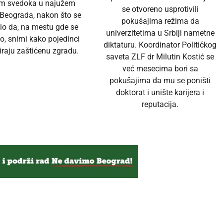
em svedoka u najužem
se otvoreno usprotivili
 Beograda, nakon što se
pokušajima režima da
io da, na mestu gde se
univerzitetima u Srbiji nametne
o, snimi kako pojedinci
diktaturu. Koordinator Političkog
raju zaštićenu zgradu.
saveta ZLF dr Milutin Kostić se
već mesecima bori sa
pokušajima da mu se poništi
doktorat i unište karijera i
reputacija.