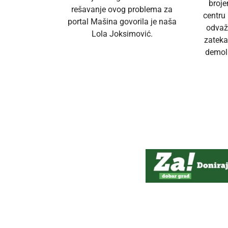
broj
rešavanje ovog problema za
centru
portal Mašina govorila je naša
odvaž
Lola Joksimović.
zateka
demoli