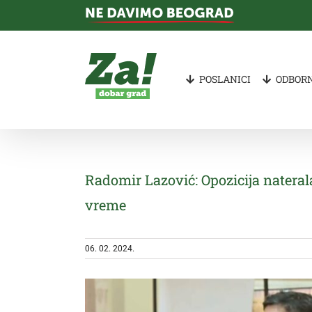
Skip
to
content
POSLANICI
ODBORN
Radomir Lazović: Opozicija natera
vreme
06. 02. 2024.