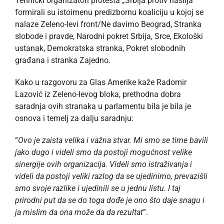
Tehnički organizatori protesta „Srbija protiv nasilja“
formirali su istoimenu predizbornu koaliciju u kojoj se
nalaze Zeleno-levi front/Ne davimo Beograd, Stranka
slobode i pravde, Narodni pokret Srbija, Srce, Ekološki
ustanak, Demokratska stranka, Pokret slobodnih
građana i stranka Zajedno.
Kako u razgovoru za Glas Amerike kaže Radomir
Lazović iz Zeleno-levog bloka, prethodna dobra
saradnja ovih stranaka u parlamentu bila je bila je
osnova i temelj za dalju saradnju:
“
Ovo je zaista velika i važna stvar. Mi smo se time bavili
jako dugo i videli smo da postoji mogućnost velike
sinergije ovih organizacija. Videli smo istraživanja i
videli da postoji veliki razlog da se ujedinimo, prevazišli
smo svoje razlike i ujedinili se u jednu listu. I taj
prirodni put da se do toga dođe je ono što daje snagu i
ja mislim da ona može da da rezultat
”.