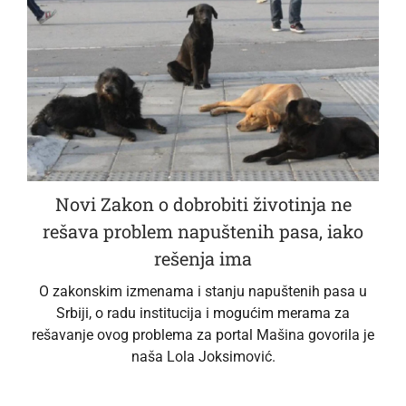
Novi Zakon o dobrobiti životinja ne
rešava problem napuštenih pasa, iako
rešenja ima
O zakonskim izmenama i stanju napuštenih pasa u
Srbiji, o radu institucija i mogućim merama za
rešavanje ovog problema za portal Mašina govorila je
naša Lola Joksimović.