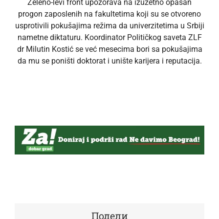
Zeleno-levi front upozorava na izuzetno opasan
progon zaposlenih na fakultetima koji su se otvoreno
usprotivili pokušajima režima da univerzitetima u Srbiji
nametne diktaturu. Koordinator Političkog saveta ZLF
dr Milutin Kostić se već mesecima bori sa pokušajima
da mu se poništi doktorat i unište karijera i reputacija.
Подели