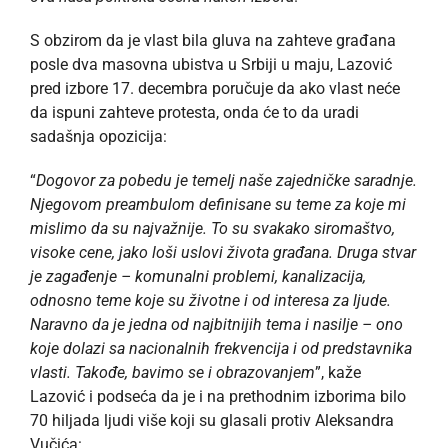
S obzirom da je vlast bila gluva na zahteve građana
posle dva masovna ubistva u Srbiji u maju, Lazović
pred izbore 17. decembra poručuje da ako vlast neće
da ispuni zahteve protesta, onda će to da uradi
sadašnja opozicija:
“
Dogovor za pobedu je temelj naše zajedničke saradnje.
Njegovom preambulom definisane su teme za koje mi
mislimo da su najvažnije. To su svakako siromaštvo,
visoke cene, jako loši uslovi života građana. Druga stvar
je zagađenje – komunalni problemi, kanalizacija,
odnosno teme koje su životne i od interesa za ljude.
Naravno da je jedna od najbitnijih tema i nasilje – ono
koje dolazi sa nacionalnih frekvencija i od predstavnika
vlasti. Takođe, bavimo se i obrazovanjem
”, kaže
Lazović i podseća da je i na prethodnim izborima bilo
70 hiljada ljudi više koji su glasali protiv Aleksandra
Vučića: