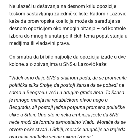
Ne ulazeći u dešavanja na desnom krilu opozicije i
teškom sastavljanju zajedničke liste, Radomir Lazović
kaže da proevropska koalicija može da sarađuje sa
desnom opozicijom oko mnogih pitanja – od kontrole
izbora do mnogih unutarpolitičkih tema poput stanja u
medijima ili vladavini prava.
On smatra da bi bilo najbolje da opozicija izađe u dve
kolone, a o zbivanjima u SNS-u Lazović kaže:
“
Videli smo da je SNS u stalnom padu, da se promenila
politička slika Srbije, da postoji šansa da se pobedi ne
samo u Beogradu već i u drugim gradovima. Ta šansa
je mnogo manja na republičkom nivou nego u
Beogradu, ali postoji jedna potpuna promena političke
slike u Srbiji. Ono što je neka ambicija jeste da SNS
neće moći da formira samostalno Vladu. Moraće da se
otvore neke stvari u Srbiji, moraće drugačije da izgleda
ova naša politička scena nakon izbora
.”