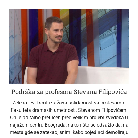
Podrška za profesora Stevana Filipovića
Zeleno-levi front izražava solidarnost sa profesorom
Fakulteta dramskih umetnosti, Stevanom Filipovićem.
On je brutalno pretučen pred velikim brojem svedoka u
najužem centru Beograda, nakon što se odvažio da, na
mestu gde se zatekao, snimi kako pojedinci demoliraju