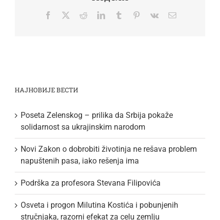
Facebook
Twitter
Reddit
LinkedIn
Tumblr
Pinterest
Vk
Email
НАЈНОВИЈЕ ВЕСТИ
Poseta Zelenskog – prilika da Srbija pokaže
solidarnost sa ukrajinskim narodom
Novi Zakon o dobrobiti životinja ne rešava problem
napuštenih pasa, iako rešenja ima
Podrška za profesora Stevana Filipovića
Osveta i progon Milutina Kostića i pobunjenih
stručnjaka, razorni efekat za celu zemlju