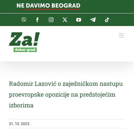
Skip
to
content
Viber
Facebook
Instagram
Twitter
YouTube
Telegram
Tiktok
Radomir Lazović o zajedničkom nastupu
proevropske opozicije na predstojećim
izborima
31. 10. 2023.