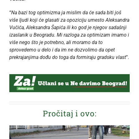
“
Na bazi tog optimizma ja mislim da će sada biti još
više ljudi koji će glasati za opoziciju umesto Aleksandra
Vučića, Aleksandra Šapića ili ko god je njegov sadašnji
izaslanik u Beogradu. Mi razloga za optimizam imamo i
više nego što je potrebno, ali moramo da to
sprovedemo u delo i da im ne dozvolimo da opet
prekrajanjima dođu do toga da formiraju gradsku vlast
”.
Pročitaj i ovo: