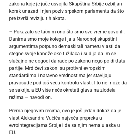
zakona koje je juče usvojila Skupština Srbije ozbiljan
korak unazad i njen poziv srpskom parlamentu da što
pre izvrši reviziju tih akata.
– Pokazalo se tačnim ono što smo sve vreme govorili.
Danima smo moje kolege i ja u Narodnoj skupštini
argumentima potpuno demaskirali nameru vlasti da
stegne svoje kandže oko tužilaca i sudija da im se
slučajno ne dogodi da rade po zakonu nego po diktatu
partije. Mrdićevi zakoni su protivni evropskim
standardima i naravno vrednostima jer stavljaju
pravosuđe pod još veću kontrolu vlasti. I to ne može da
se sakrije, a EU više neće okretati glavu na zlodela
režima – navodi on.
Prema njegovim rečima, ovo je još jedan dokaz da je
vlast Aleksandra Vučića najveća prepreka u
evrointegracijama Srbije i da sa njim nema ulaska u
EU.