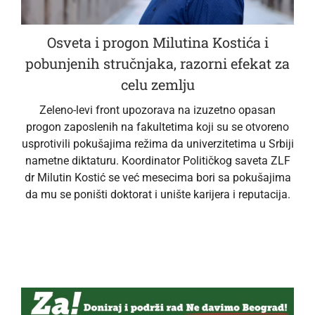
Osveta i progon Milutina Kostića i
pobunjenih stručnjaka, razorni efekat za
celu zemlju
Zeleno-levi front upozorava na izuzetno opasan
progon zaposlenih na fakultetima koji su se otvoreno
usprotivili pokušajima režima da univerzitetima u Srbiji
nametne diktaturu. Koordinator Političkog saveta ZLF
dr Milutin Kostić se već mesecima bori sa pokušajima
da mu se poništi doktorat i unište karijera i reputacija.