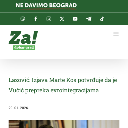
Skip
to
content
Viber
Facebook
Instagram
Twitter
YouTube
Telegram
Tiktok
Lazović: Izjava Marte Kos potvrđuje da je
Vučić prepreka evrointegracijama
29. 01. 2026.