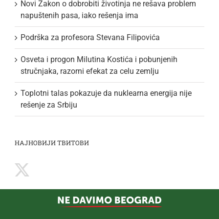
Novi Zakon o dobrobiti životinja ne rešava problem
napuštenih pasa, iako rešenja ima
Podrška za profesora Stevana Filipovića
Osveta i progon Milutina Kostića i pobunjenih
stručnjaka, razorni efekat za celu zemlju
Toplotni talas pokazuje da nuklearna energija nije
rešenje za Srbiju
НАЈНОВИЈИ ТВИТОВИ