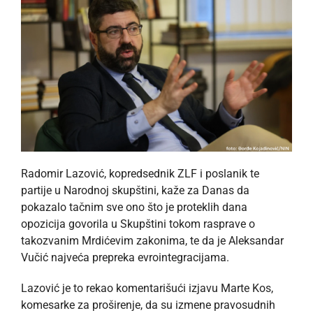
Radomir Lazović, kopredsednik ZLF i poslanik te
partije u Narodnoj skupštini, kaže za Danas da
pokazalo tačnim sve ono što je proteklih dana
opozicija govorila u Skupštini tokom rasprave o
takozvanim Mrdićevim zakonima, te da je Aleksandar
Vučić najveća prepreka evrointegracijama.
Lazović je to rekao komentarišući izjavu Marte Kos,
komesarke za proširenje, da su izmene pravosudnih