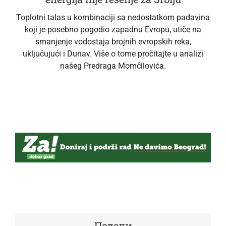
Toplotni talas u kombinaciji sa nedostatkom padavina
koji je posebno pogodio zapadnu Evropu, utiče na
smanjenje vodostaja brojnih evropskih reka,
uključujući i Dunav. Više o tome pročitajte u analizi
našeg Predraga Momčilovića.
Подели