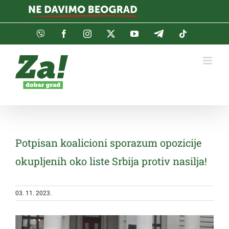
Skip
to
content
Viber
Facebook
Instagram
Twitter
YouTube
Telegram
Tiktok
Potpisan koalicioni sporazum opozicije
okupljenih oko liste Srbija protiv nasilja!
03. 11. 2023.