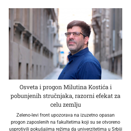
Osveta i progon Milutina Kostića i
pobunjenih stručnjaka, razorni efekat za
celu zemlju
Zeleno-levi front upozorava na izuzetno opasan
progon zaposlenih na fakultetima koji su se otvoreno
usprotivili pokušajima režima da univerzitetima u Srbiji