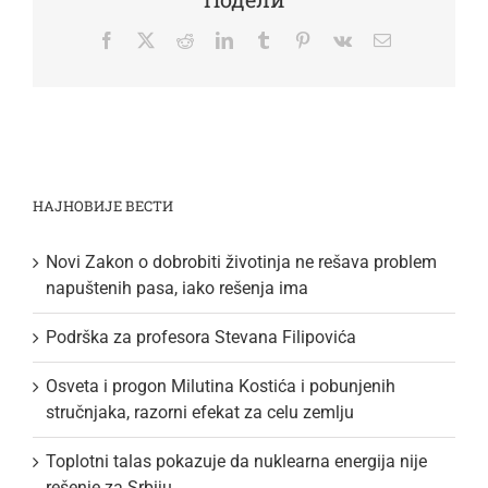
Facebook
Twitter
Reddit
LinkedIn
Tumblr
Pinterest
Vk
Email
НАЈНОВИЈЕ ВЕСТИ
Novi Zakon o dobrobiti životinja ne rešava problem
napuštenih pasa, iako rešenja ima
Podrška za profesora Stevana Filipovića
Osveta i progon Milutina Kostića i pobunjenih
stručnjaka, razorni efekat za celu zemlju
Toplotni talas pokazuje da nuklearna energija nije
rešenje za Srbiju