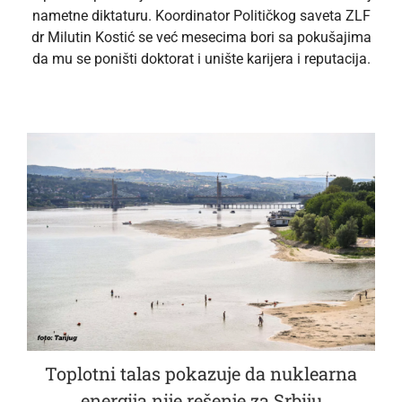
nametne diktaturu. Koordinator Političkog saveta ZLF
dr Milutin Kostić se već mesecima bori sa pokušajima
da mu se poništi doktorat i unište karijera i reputacija.
Toplotni talas pokazuje da nuklearna
energija nije rešenje za Srbiju