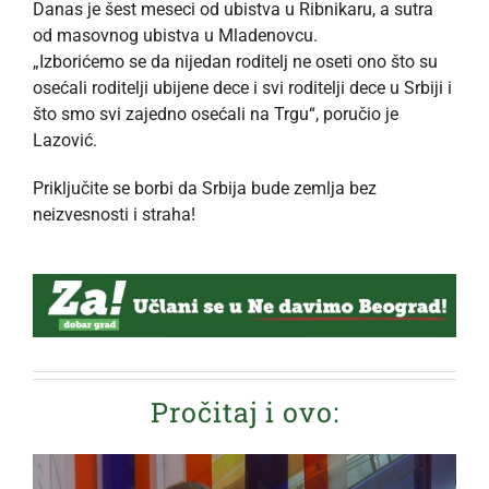
Danas je šest meseci od ubistva u Ribnikaru, a sutra
od masovnog ubistva u Mladenovcu.
„Izborićemo se da nijedan roditelj ne oseti ono što su
osećali roditelji ubijene dece i svi roditelji dece u Srbiji i
što smo svi zajedno osećali na Trgu“, poručio je
Lazović.
Priključite se borbi da Srbija bude zemlja bez
neizvesnosti i straha!
Pročitaj i ovo: