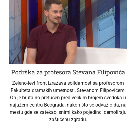
Podrška za profesora Stevana Filipovića
Zeleno-levi front izražava solidarnost sa profesorom
Fakulteta dramskih umetnosti, Stevanom Filipovićem.
On je brutalno pretučen pred velikim brojem svedoka u
najužem centru Beograda, nakon što se odvažio da, na
mestu gde se zatekao, snimi kako pojedinci demoliraju
zaštićenu zgradu.