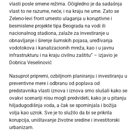
vlasti posle smene režima. Očigledno je da sadašnja
vlast to ne razume, neće, i na kraju ne ume. Zato se
Zeleno-levi front umesto ulaganja u koruptivne i
besmislene projekte tipa Beograda na vodi ili
nacionalnog stadiona, zalaže za investiranje u
obnavljanje i širenje šumskih pojasa, uređivanja
vodotokova i kanalizacionih mreža, kao i u javnu
infrastrukturu i na kraju civilnu zaštitu” – izjavio je
Dobrica Veselinović
Nasuprot pripremi, ozbiljnom planiranju i investiranju u
preventivne mere i odbranu od poplava od
predstavnika vlasti iznova i iznova smo slušali kako se
ovakvi scenariji nisu mogli predvideti, kako je u pitanju
hiljadugodišnja voda, a čak se spominjala i božija
volja kao uzrok. Sve je to služilo da bi se prikrila
korupcija, uništavanje životne sredine i investitorski
urbanizam.