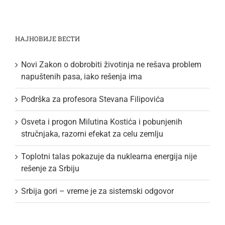
НАЈНОВИЈЕ ВЕСТИ
Novi Zakon o dobrobiti životinja ne rešava problem
napuštenih pasa, iako rešenja ima
Podrška za profesora Stevana Filipovića
Osveta i progon Milutina Kostića i pobunjenih
stručnjaka, razorni efekat za celu zemlju
Toplotni talas pokazuje da nuklearna energija nije
rešenje za Srbiju
Srbija gori – vreme je za sistemski odgovor