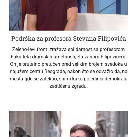
Podrška za profesora Stevana Filipovića
Zeleno-levi front izražava solidarnost sa profesorom
Fakulteta dramskih umetnosti, Stevanom Filipovićem.
On je brutalno pretučen pred velikim brojem svedoka u
najužem centru Beograda, nakon što se odvažio da, na
mestu gde se zatekao, snimi kako pojedinci demoliraju
zaštićenu zgradu.