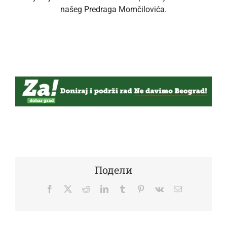
našeg Predraga Momčilovića.
Подели
Facebook
Twitter
Reddit
LinkedIn
Tumblr
Pinterest
Vk
Email