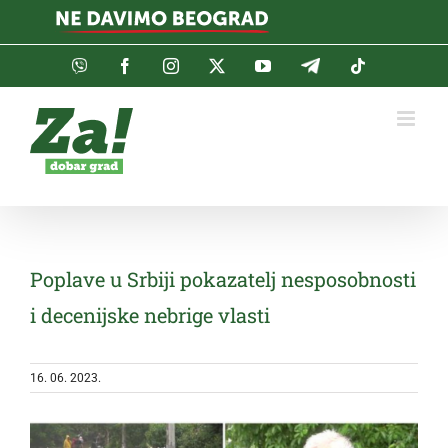
Skip
to
content
Viber
Facebook
Instagram
Twitter
YouTube
Telegram
Tiktok
Poplave u Srbiji pokazatelj nesposobnosti
i decenijske nebrige vlasti
16. 06. 2023.