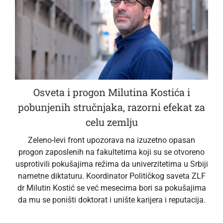
Osveta i progon Milutina Kostića i
pobunjenih stručnjaka, razorni efekat za
celu zemlju
Zeleno-levi front upozorava na izuzetno opasan
progon zaposlenih na fakultetima koji su se otvoreno
usprotivili pokušajima režima da univerzitetima u Srbiji
nametne diktaturu. Koordinator Političkog saveta ZLF
dr Milutin Kostić se već mesecima bori sa pokušajima
da mu se poništi doktorat i unište karijera i reputacija.