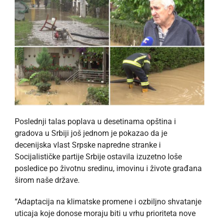
Poslednji talas poplava u desetinama opština i
gradova u Srbiji još jednom je pokazao da je
decenijska vlast Srpske napredne stranke i
Socijalističke partije Srbije ostavila izuzetno loše
posledice po životnu sredinu, imovinu i živote građana
širom naše države.
“Adaptacija na klimatske promene i ozbiljno shvatanje
uticaja koje donose moraju biti u vrhu prioriteta nove