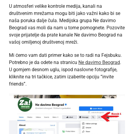
U atmosferi velike kontrole medija, kanali na
društvenim mrežama mogu biti jako važni kako bi se
naša poruka dalje čula. Medijska grupa Ne davimo
Beograd vas moli da nam u tome pomognete. Pozovite
svoje prijatelje da prate kanale Ne davimo Beograd na
vašoj omiljenoj društvenoj mreži.
Mi ćemo vam dati primer kako se to radi na Fejsbuku.
Potrebno je da odete na stranicu
Ne davimo Beograd
.
U gornjem desnom uglu, ispod naslovne fotografije,
kliknite na tri tačkice, zatim izaberite opciju “invite
friends”.