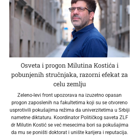
Osveta i progon Milutina Kostića i
pobunjenih stručnjaka, razorni efekat za
celu zemlju
Zeleno-levi front upozorava na izuzetno opasan
progon zaposlenih na fakultetima koji su se otvoreno
usprotivili pokušajima režima da univerzitetima u Srbiji
nametne diktaturu. Koordinator Političkog saveta ZLF
dr Milutin Kostić se već mesecima bori sa pokušajima
da mu se poništi doktorat i unište karijera i reputacija.