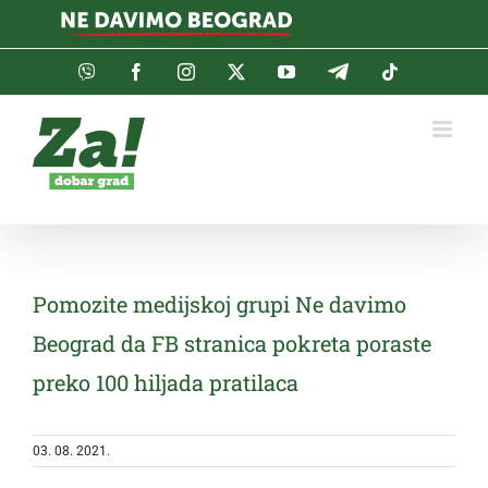
Skip
to
content
Viber
Facebook
Instagram
Twitter
YouTube
Telegram
Tiktok
Pomozite medijskoj grupi Ne davimo
Beograd da FB stranica pokreta poraste
preko 100 hiljada pratilaca
03. 08. 2021.