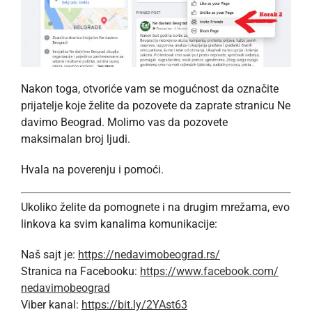
Nakon toga, otvoriće vam se mogućnost da označite
prijatelje koje želite da pozovete da zaprate stranicu Ne
davimo Beograd. Molimo vas da pozovete
maksimalan broj ljudi.
Hvala na poverenju i pomoći.
Ukoliko želite da pomognete i na drugim mrežama, evo
linkova ka svim kanalima komunikacije:
Naš sajt je:
https://nedavimobeograd.rs/
Stranica na Facebooku:
https://www.facebook.com/
nedavimobeograd
Viber kanal:
https://bit.ly/2YAst63