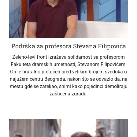
Podrška za profesora Stevana Filipovića
Zeleno-levi front izražava solidarnost sa profesorom
Fakulteta dramskih umetnosti, Stevanom Filipovićem.
On je brutalno pretučen pred velikim brojem svedoka u
najužem centru Beograda, nakon što se odvažio da, na
mestu gde se zatekao, snimi kako pojedinci demoliraju
zaštićenu zgradu.