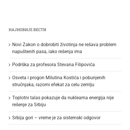
НАЈНОВИЈЕ ВЕСТИ
Novi Zakon o dobrobiti životinja ne rešava problem
napuštenih pasa, iako rešenja ima
Podrška za profesora Stevana Filipovića
Osveta i progon Milutina Kostića i pobunjenih
stručnjaka, razorni efekat za celu zemlju
Toplotni talas pokazuje da nuklearna energija nije
rešenje za Srbiju
Srbija gori – vreme je za sistemski odgovor