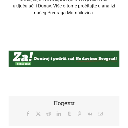
uključujući i Dunav. Više o tome pročitajte u analizi
našeg Predraga Momčilovića.
Подели
Facebook
Twitter
Reddit
LinkedIn
Tumblr
Pinterest
Vk
Email