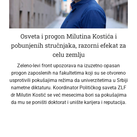
Osveta i progon Milutina Kostića i
pobunjenih stručnjaka, razorni efekat za
celu zemlju
Zeleno-levi front upozorava na izuzetno opasan
progon zaposlenih na fakultetima koji su se otvoreno
usprotivili pokušajima režima da univerzitetima u Srbiji
nametne diktaturu. Koordinator Političkog saveta ZLF
dr Milutin Kostić se već mesecima bori sa pokušajima
da mu se poništi doktorat i unište karijera i reputacija.