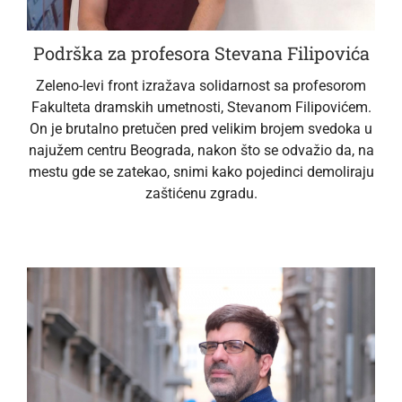
Podrška za profesora Stevana Filipovića
Zeleno-levi front izražava solidarnost sa profesorom
Fakulteta dramskih umetnosti, Stevanom Filipovićem.
On je brutalno pretučen pred velikim brojem svedoka u
najužem centru Beograda, nakon što se odvažio da, na
mestu gde se zatekao, snimi kako pojedinci demoliraju
zaštićenu zgradu.