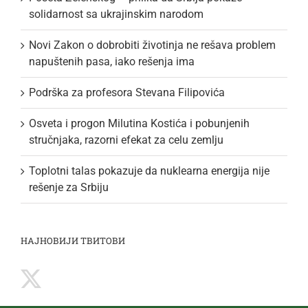
solidarnost sa ukrajinskim narodom
Novi Zakon o dobrobiti životinja ne rešava problem
napuštenih pasa, iako rešenja ima
Podrška za profesora Stevana Filipovića
Osveta i progon Milutina Kostića i pobunjenih
stručnjaka, razorni efekat za celu zemlju
Toplotni talas pokazuje da nuklearna energija nije
rešenje za Srbiju
НАЈНОВИЈИ ТВИТОВИ