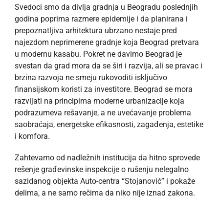
Svedoci smo da divlja gradnja u Beogradu poslednjih
godina poprima razmere epidemije i da planirana i
prepoznatljiva arhitektura ubrzano nestaje pred
najezdom neprimerene gradnje koja Beograd pretvara
u modernu kasabu. Pokret ne davimo Beograd je
svestan da grad mora da se širi i razvija, ali se pravac i
brzina razvoja ne smeju rukovoditi isključivo
finansijskom koristi za investitore. Beograd se mora
razvijati na principima moderne urbanizacije koja
podrazumeva rešavanje, a ne uvećavanje problema
saobraćaja, energetske efikasnosti, zagađenja, estetike
i komfora.
Zahtevamo od nadležnih institucija da hitno sprovede
rešenje građevinske inspekcije o rušenju nelegalno
sazidanog objekta Auto-centra “Stojanović” i pokaže
delima, a ne samo rečima da niko nije iznad zakona.