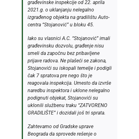
građevinske inspekcije od 22. aprila
2021.g. o uklanjanju nelegalno
izgrađenog objekta na gradilištu Auto-
centra “Stojanović” u bloku 45.
Iako su vlasnici A.C. “Stojanović” imali
građevinsku dozvolu, građenje nisu
smeli da započnu bez pribavljene
prijave radova. Ne plašeći se zakona,
Stojanovići su iskopali temelje i podigli
čak 7 spratova pre nego što je
reagovala inspekcija. Umesto da izvrše
naredbu inspektora i uklone nelegalno
podignuti objekat, Stojanovići su
uklonili službenu traku “ZATVORENO
GRADILIŠTE” i dozidali još tri sprata.
Zahtevamo od Gradske uprave
Beograda da sprovede rešenje o