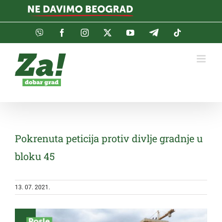
Skip
to
content
Viber
Facebook
Instagram
Twitter
YouTube
Telegram
Tiktok
Pokrenuta peticija protiv divlje gradnje u
bloku 45
13. 07. 2021.