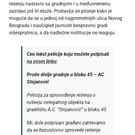
rešenju nastavio sa gradnjom i u međuvremenu
sazidao još tri etaže. Postavlja se pitanje kako je
moguće da se u jednoj od najprometnijih ulica Novog
Beograda i naočigled javnosti bespravno gradi
višespratnica, a da nadležne institucije ne reaguju.
Ceo tekst peticije koju možete potpisati
na ovom linku
:
Protiv divlje gradnje u bloku 45 – AC
Stojanović
Peticija za sprovođenje rešenja o
rušenju nelegalnog objekta na
gradilištu A.C. “Stojanović” u bloku 45
Mi, dole potpisani građani zahtevamo
da se bezuslovno sprovede rešenje