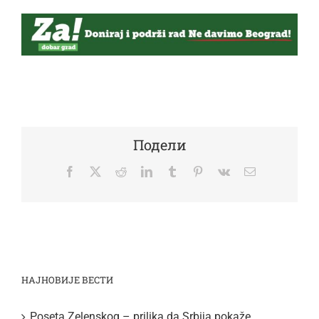
Подели
Facebook
Twitter
Reddit
LinkedIn
Tumblr
Pinterest
Vk
Email
НАЈНОВИЈЕ ВЕСТИ
Poseta Zelenskog – prilika da Srbija pokaže