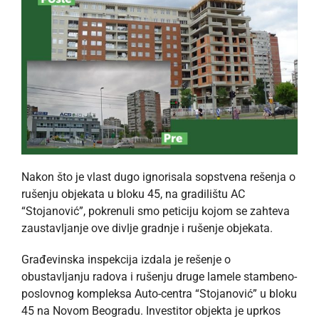
Nakon što je vlast dugo ignorisala sopstvena rešenja o
rušenju objekata u bloku 45, na gradilištu AC
“Stojanović”, pokrenuli smo peticiju kojom se zahteva
zaustavljanje ove divlje gradnje i rušenje objekata.
Građevinska inspekcija izdala je rešenje o
obustavljanju radova i rušenju druge lamele stambeno-
poslovnog kompleksa Auto-centra “Stojanović” u bloku
45 na Novom Beogradu. Investitor objekta je uprkos