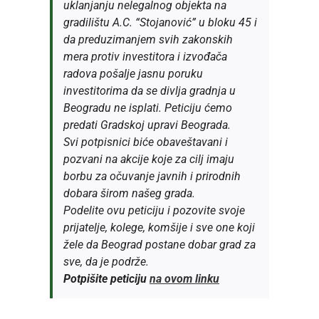
uklanjanju nelegalnog objekta na
gradilištu A.C. “Stojanović” u bloku 45 i
da preduzimanjem svih zakonskih
mera protiv investitora i izvođača
radova pošalje jasnu poruku
investitorima da se divlja gradnja u
Beogradu ne isplati. Peticiju ćemo
predati Gradskoj upravi Beograda.
Svi potpisnici biće obaveštavani i
pozvani na akcije koje za cilj imaju
borbu za očuvanje javnih i prirodnih
dobara širom našeg grada.
Podelite ovu peticiju i pozovite svoje
prijatelje, kolege, komšije i sve one koji
žele da Beograd postane dobar grad za
sve, da je podrže.
Potpišite peticiju
na ovom linku