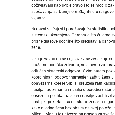
doživljavaju kao svoje pravo što se moglo za
suočavanja sa Danijelom Štajnfeld u razgovoru 
čujemo.
Nedavni slučajevi i poražavajuća statistika p
sistemski ukorenjeno. Ohrabruje što čujemo sv
brojne glasove podrške što predstavlja osnovu 
žene.
Iako je važno da se čuje sve više žena koje su
pružamo podršku žrtvama, ne smemo zaboraviti 
odlučan sistemski odgovor. Ovim putem poziva
koordinisani odgovor namenjen zaštiti žena u 
obavezama koje je Srbija preuzela ratifikacij
nasilja nad ženama i nasilja u porodici (Ista
opsežnim politikama spreči nasilje, zaštiti žr
postoje i pokretani su od strane ženskih orga
kako nijedna žena bez obzira na svoj položaj n
Milenu, Mariju je univerzalna pravda za sve žen