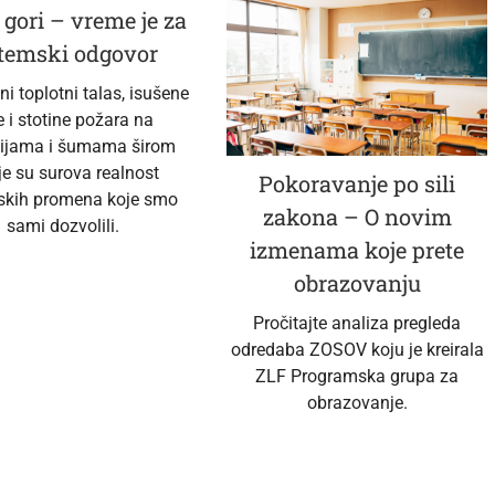
 gori – vreme je za
stemski odgovor
i toplotni talas, isušene
e i stotine požara na
ijama i šumama širom
je su surova realnost
Pokoravanje po sili
skih promena koje smo
zakona – O novim
sami dozvolili.
izmenama koje prete
obrazovanju
Pročitajte analiza pregleda
odredaba ZOSOV koju je kreirala
ZLF Programska grupa za
obrazovanje.