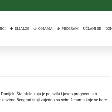
ICI
DIJALOG
O NAMA
PROGRAM
UČLANI SE
DO
ijelu Štajnfeld koja je prijavila i javno progovorila o
 Ne davimo Beograd stoji zajedno sa svim ženama koje se bore