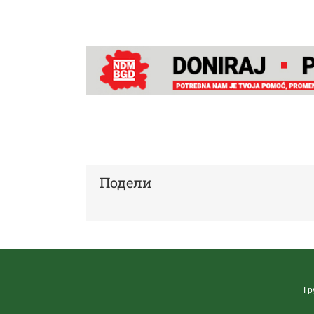
Подели
Гр