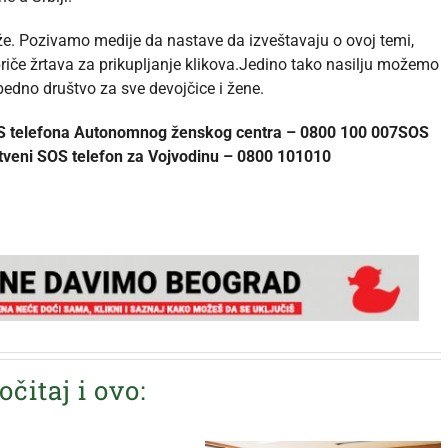
rže. Pozivamo medije da nastave da izveštavaju o ovoj temi,
 priče žrtava za prikupljanje klikova.Jedino tako nasilju možemo
bedno društvo za sve devojčice i žene.
 SOS telefona Autonomnog ženskog centra – 0800 100 007SOS
tveni SOS telefon za Vojvodinu – 0800 101010
očitaj i ovo: