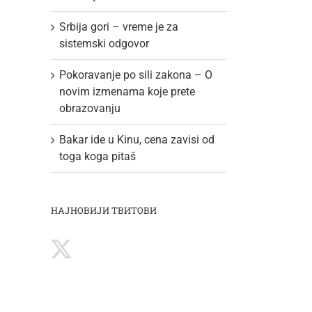
Srbija gori – vreme je za
sistemski odgovor
Pokoravanje po sili zakona – O
novim izmenama koje prete
obrazovanju
Bakar ide u Kinu, cena zavisi od
toga koga pitaš
НАЈНОВИЈИ ТВИТОВИ