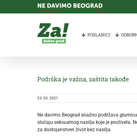
Skip
to
content
POSLANICI
ODBORN
Podrška je važna, zaštita takođe
23. 03. 2021.
Ne davimo Beograd snažno podržava glumicu Dan
slučaju seksualnog nasilja koje je proživela.
za dostojanstven život bez nasilja.