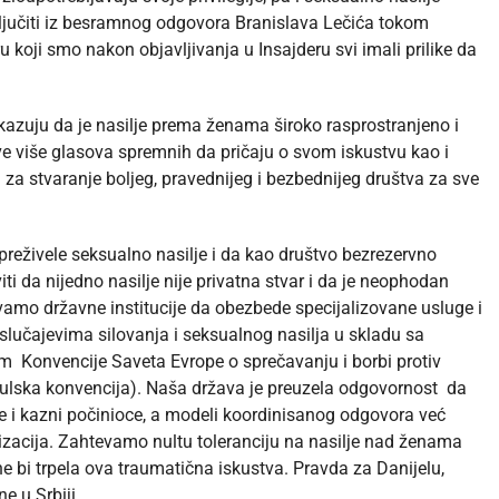
ključiti iz besramnog odgovora Branislava Lečića tokom
koji smo nakon objavljivanja u Insajderu svi imali prilike da
okazuju da je nasilje prema ženama široko rasprostranjeno i
e više glasova spremnih da pričaju o svom iskustvu kao i
za stvaranje boljeg, pravednijeg i bezbednijeg društva za sve
 preživele seksualno nasilje i da kao društvo bezrezervno
da nijedno nasilje nije privatna stvar i da je neophodan
mo državne institucije da obezbede specijalizovane usluge i
slučajevima silovanja i seksualnog nasilja u skladu sa
om Konvencije Saveta Evrope o sprečavanju i borbi protiv
nbulska konvencija). Naša država je preuzela odgovornost da
tve i kazni počinioce, a modeli koordinisanog odgovora već
nizacija. Zahtevamo nultu toleranciju na nasilje nad ženama
e bi trpela ova traumatična iskustva. Pravda za Danijelu,
e u Srbiji.