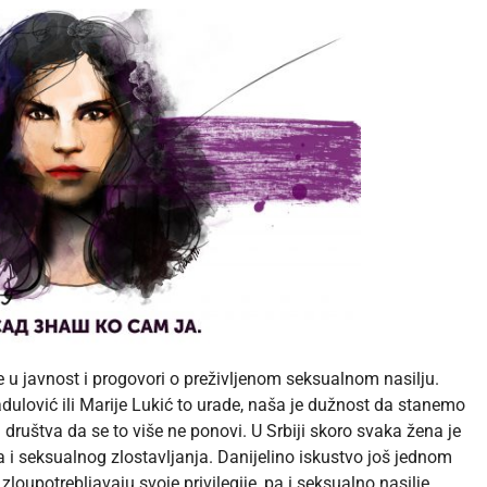
e u javnost i progovori o preživljenom seksualnom nasilju.
dulović ili Marije Lukić to urade, naša je dužnost da stanemo
društva da se to više ne ponovi. U Srbiji skoro svaka žena je
a i seksualnog zlostavljanja. Danijelino iskustvo još jednom
oupotrebljavaju svoje privilegije, pa i seksualno nasilje