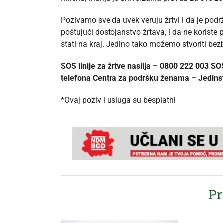
Pozivamo sve da uvek veruju žrtvi i da je pod
poštujući dostojanstvo žrtava, i da ne koriste
stati na kraj. Jedino tako možemo stvoriti bez
SOS linije za žrtve nasilja – 0800 222 003
telefona Centra za podršku ženama – Jedins
*Ovaj poziv i usluga su besplatni
Pr