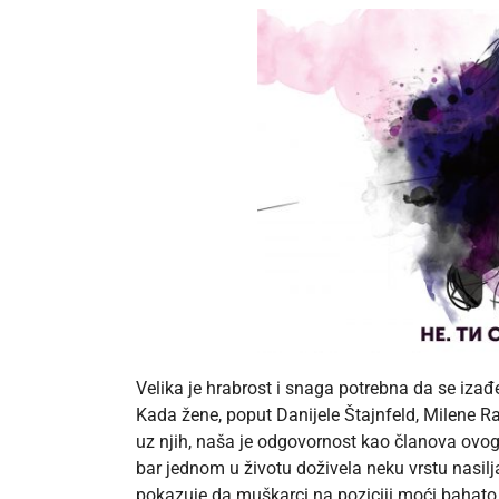
Velika je hrabrost i snaga potrebna da se izađ
Kada žene, poput Danijele Štajnfeld, Milene Ra
uz njih, naša je odgovornost kao članova ovog 
bar jednom u životu doživela neku vrstu nasilj
pokazuje da muškarci na poziciji moći bahato zl