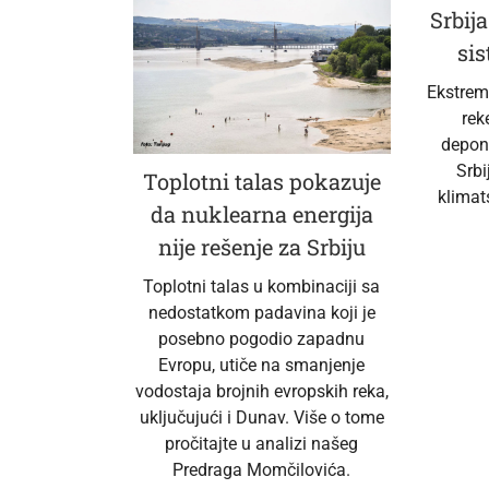
Srbija
si
Ekstremn
rek
depon
Srbi
Toplotni talas pokazuje
klimat
da nuklearna energija
nije rešenje za Srbiju
Toplotni talas u kombinaciji sa
nedostatkom padavina koji je
posebno pogodio zapadnu
Evropu, utiče na smanjenje
vodostaja brojnih evropskih reka,
uključujući i Dunav. Više o tome
pročitajte u analizi našeg
Predraga Momčilovića.