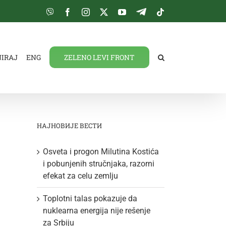
Viber
Facebook
Instagram
Twitter
YouTube
Telegram
Tiktok
NIRAJ
ENG
ZELENO LEVI FRONT
НАЈНОВИЈЕ ВЕСТИ
Osveta i progon Milutina Kostića
i pobunjenih stručnjaka, razorni
efekat za celu zemlju
Toplotni talas pokazuje da
nuklearna energija nije rešenje
za Srbiju