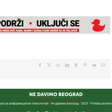
Facebook
Twitter
Reddit
LinkedIn
Tumblr
Pinterest
Vk
Ema
упа за информационе технологије · Не давимо Београд · 2023 ·
Politika privatno