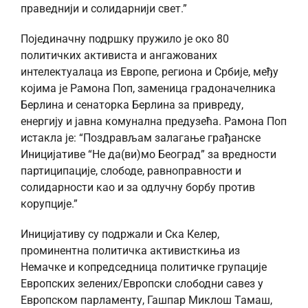
праведнији и солидарнији свет.”
Појединачну подршку пружило је око 80
политичких активиста и ангажованих
интелектуалаца из Европе, региона и Србије, међу
којима је Рамона Поп, заменица градоначелника
Берлина и сенаторка Берлина за привреду,
енергију и јавна комунална предузећа. Рамона Поп
истакла је: “Поздрављам залагање грађанске
Иницијативе “Не да(ви)мо Београд” за вредности
партиципације, слободе, равноправности и
солидарности као и за одлучну борбу против
корупције.”
Иницијативу су подржали и Ска Келер,
проминентна политичка активисткиња из
Немачке и копредседница политичке групације
Европских зелених/Европски слободни савез у
Европском парламенту, Гашпар Миклош Тамаш,