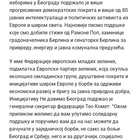
изборима у Београду подржало је више
прогресивних демократских покрета и више од 80
јавних интелектуалаца и политичких активиста из
Европе и широм света. Најновије писмо подршке
које смо добили стиже од Рамоне Поп, заменице
градоначелника Берлина и сенаторке Берлина за
привреду, енергију и јавна комунална предузећа.
У име Федерације европских младих зелених,
подмлатка Европске партије зелених, која окупља
еколошке омладинске групе, друштвене покрете и
иницијативе широм Европе у борби за одрживи
економски развој и бригу за јавна природна добра,
Иницијативу Не давимо Београд подржао је
генерални секретар федерације Тео Комет: “Овом
приликом желимо да вам упутимо солидарну
подршку и поручимо вам да на нас можете да
рачунате у заједничкој борби, не само за бољи
Београд и Србију, него и за другачији, социјално