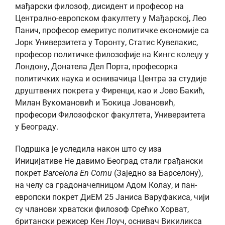
мађарски филозоф, дисидент и професор на
Централно-европском факултету у Мађарској, Лео
Панич, професор емеритус политичке економије са
Јорк Универзитета у Торонту, Статис Кувелакис,
професор политичке филозофије на Кингс колеџу у
Лондону, Донатела Дел Порта, професорка
политичких наука и оснивачица Центра за студије
друштвених покрета у Фиренци, као и Јово Бакић,
Милан Вукомановић и Ђокица Јовановић,
професори Филозофског факултета, Универзитета
у Београду.
Подршка је уследила након што су иза
Иницијативе Не давимо Београд стали грађански
покрет
Barcelona En Comu
(Заједно за Барселону),
на челу са градоначелницом Адом Колау, и пан-
европски покрет ДиЕМ 25 Јаниса Варуфакиса, чији
су чланови хрватски филозоф Срећко Хорват,
британски режисер Кен Лоуч, оснивач Викиликса