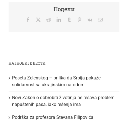
Подели
Facebook
Twitter
Reddit
LinkedIn
Tumblr
Pinterest
Vk
Email
НАЈНОВИЈЕ ВЕСТИ
Poseta Zelenskog – prilika da Srbija pokaže
solidarnost sa ukrajinskim narodom
Novi Zakon o dobrobiti životinja ne rešava problem
napuštenih pasa, iako rešenja ima
Podrška za profesora Stevana Filipovića