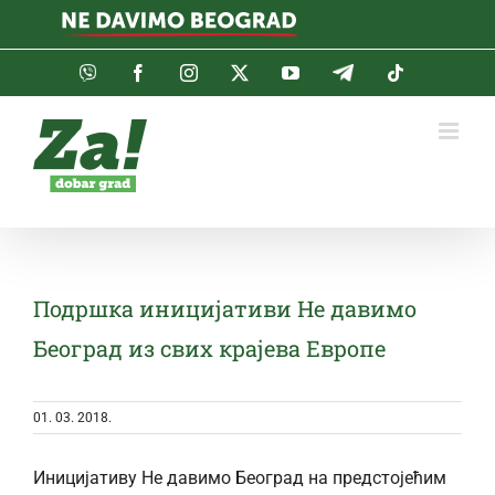
Skip
to
content
Viber
Facebook
Instagram
Twitter
YouTube
Telegram
Tiktok
Подршка иницијативи Не давимо
Београд из свих крајева Европе
01. 03. 2018.
Иницијативу Не давимо Београд на предстојећим