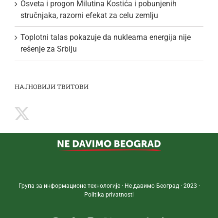
Osveta i progon Milutina Kostića i pobunjenih
stručnjaka, razorni efekat za celu zemlju
Toplotni talas pokazuje da nuklearna energija nije
rešenje za Srbiju
НАЈНОВИЈИ ТВИТОВИ
Група за информационе технологије · Не давимо Београд · 2023 ·
Politika privatnosti