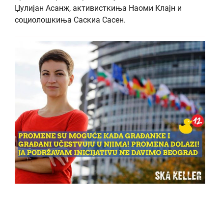
Џулијан Асанж, активисткиња Наоми Клајн и
социолошкиња Саскиа Сасен.