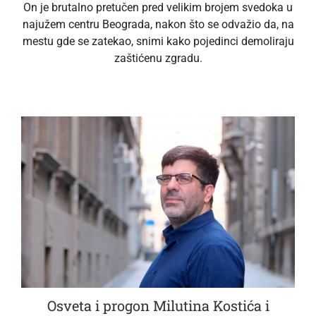
On je brutalno pretučen pred velikim brojem svedoka u
najužem centru Beograda, nakon što se odvažio da, na
mestu gde se zatekao, snimi kako pojedinci demoliraju
zaštićenu zgradu.
Osveta i progon Milutina Kostića i