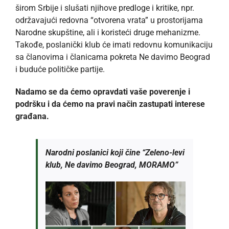
širom Srbije i slušati njihove predloge i kritike, npr.
održavajući redovna “otvorena vrata” u prostorijama
Narodne skupštine, ali i koristeći druge mehanizme.
Takođe, poslanički klub će imati redovnu komunikaciju
sa članovima i članicama pokreta Ne davimo Beograd
i buduće političke partije.
Nadamo se da ćemo opravdati vaše poverenje i
podršku i da ćemo na pravi način zastupati interese
građana.
Narodni poslanici koji čine “Zeleno-levi
klub, Ne davimo Beograd, MORAMO”