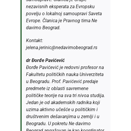
nezavisnih eksperata za Evropsku
povelju o lokalnoj samoupravi Saveta
Evrope. Članica je Pravnog tima Ne
davimo Beograd.
Kontakt:
jelena.jerinic@nedavimobeograd.rs
dr Đorđe Pavićević
Đorđe Pavićević je redovni profesor na
Fakultetu političkih nauka Univerziteta
u Beogradu. Prof. Pavićević predaje
predmete iz oblasti savremene
političke teorije na sva tri nivoa studija.
Jedan je od akademskih radnika koji
uzima aktivno učešće u političkim i
društvenim dešavanjima u zemlji i u
Beogradu. U pokretu Ne davimo
Beograd angažovan je kao koordinator