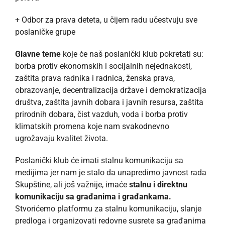
+ Odbor za prava deteta, u čijem radu učestvuju sve
poslaničke grupe
Glavne teme
koje će naš poslanički klub pokretati su:
borba protiv ekonomskih i socijalnih nejednakosti,
zaštita prava radnika i radnica, ženska prava,
obrazovanje, decentralizacija države i demokratizacija
društva, zaštita javnih dobara i javnih resursa, zaštita
prirodnih dobara, čist vazduh, voda i borba protiv
klimatskih promena koje nam svakodnevno
ugrožavaju kvalitet života.
Poslanički klub će imati stalnu komunikaciju sa
medijima jer nam je stalo da unapredimo javnost rada
Skupštine, ali još važnije, imaće
stalnu i direktnu
komunikaciju sa građanima i građankama.
Stvorićemo platformu za stalnu komunikaciju, slanje
predloga i organizovati redovne susrete sa građanima