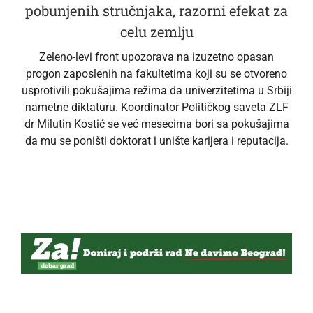
pobunjenih stručnjaka, razorni efekat za
celu zemlju
Zeleno-levi front upozorava na izuzetno opasan
progon zaposlenih na fakultetima koji su se otvoreno
usprotivili pokušajima režima da univerzitetima u Srbiji
nametne diktaturu. Koordinator Političkog saveta ZLF
dr Milutin Kostić se već mesecima bori sa pokušajima
da mu se poništi doktorat i unište karijera i reputacija.