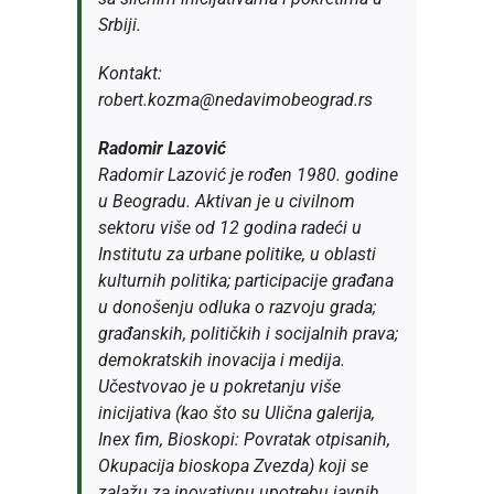
Srbiji.
Kontakt:
robert.kozma@nedavimobeograd.rs
Radomir Lazović
Radomir Lazović je rođen 1980. godine
u Beogradu. Aktivan je u civilnom
sektoru više od 12 godina radeći u
Institutu za urbane politike, u oblasti
kulturnih politika; participacije građana
u donošenju odluka o razvoju grada;
građanskih, političkih i socijalnih prava;
demokratskih inovacija i medija.
Učestvovao je u pokretanju više
inicijativa (kao što su Ulična galerija,
Inex fim, Bioskopi: Povratak otpisanih,
Okupacija bioskopa Zvezda) koji se
zalažu za inovativnu upotrebu javnih