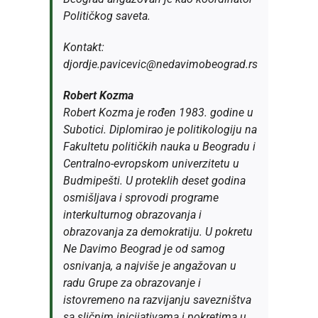
Političkog saveta.
Kontakt:
djordje.pavicevic@nedavimobeograd.rs
Robert Kozma
Robert Kozma je rođen 1983. godine u
Subotici. Diplomirao je politikologiju na
Fakultetu političkih nauka u Beogradu i
Centralno-evropskom univerzitetu u
Budmipešti. U proteklih deset godina
osmišljava i sprovodi programe
interkulturnog obrazovanja i
obrazovanja za demokratiju. U pokretu
Ne Davimo Beograd je od samog
osnivanja, a najviše je angažovan u
radu Grupe za obrazovanje i
istovremeno na razvijanju savezništva
sa sličnim inicijativama i pokretima u