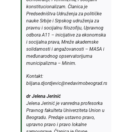
konstitucionalizam. Članica je
Predsedništva Udruženja za političke
nauke Srbije i Srpskog udruženja za
pravnu i socijalnu filozofiju, Upravnog
odbora A11 – inicijative za ekonomska
i socijalna prava, Mreže akademske
solidarnosti i angažovanosti – MASA i
međunarodnog opservatorijuma
municipalizma – Minim.
Kontakt:
biljana.djordjevic@nedavimobeograd.rs
dr Jelena Jerinić
Jelena Jerinić je vanredna profesorka
Pravnog fakulteta Univerziteta Union u
Beogradu. Predaje ustavno pravo,
upravno pravo i pravo lokalne
samouprave. Članica je Grupe