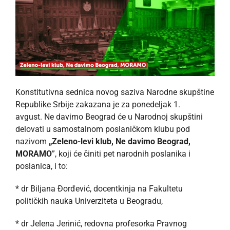
Konstitutivna sednica novog saziva Narodne skupštine
Republike Srbije zakazana je za ponedeljak 1.
avgust. Ne davimo Beograd će u Narodnoj skupštini
delovati u samostalnom poslaničkom klubu pod
nazivom
„Zeleno-levi klub, Ne davimo Beograd,
MORAMO
”, koji će činiti pet narodnih poslanika i
poslanica, i to:
* dr Biljana Đorđević, docentkinja na Fakultetu
političkih nauka Univerziteta u Beogradu,
* dr Jelena Jerinić, redovna profesorka Pravnog