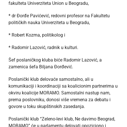
fakulteta Univerziteta Union u Beogradu,
* dr Đorđe Pavićević, redovni profesor na Fakultetu
političkih nauka Univerziteta u Beogradu,
* Robert Kozma, politikolog i
* Radomir Lazović, radnik u kulturi.
Šef poslaničkog kluba biće Radomir Lazović, a
zamenica šefa Biljana Đorđević.
Poslanički klub delovaće samostalno, ali u
komunikaciji i koordinaciji sa koalicionim partnerima u
okviru koalicije MORAMO. Samostalni nastup nam,
prema poslovniku, donosi više vremena za debatu i
govore u toku skupštinskih zasedanja.
Poslanički klub “Zeleno-levi klub, Ne davimo Beograd,
MORAMO” će u parlamentu delovati opoziciono i