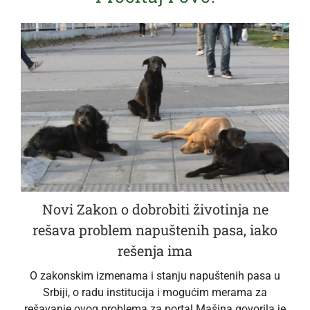
Novi Zakon o dobrobiti životinja ne
rešava problem napuštenih pasa, iako
rešenja ima
O zakonskim izmenama i stanju napuštenih pasa u
Srbiji, o radu institucija i mogućim merama za
rešavanje ovog problema za portal Mašina govorila je