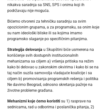
nikakva saradnja sa SNS, SPS i onima koji ih
podržavaju nije moguća.
Bićemo otvoreni za tehničku saradnju sa svim
opozicionim grupama, a za programsku, sa onim koje
su nam ideološki bliske ili sa kojima imamo
programsko slaganje po specifičnim pitanjima.
Strategija delovanja
u Skupštini biće usmerena na
korišćenje svih dostupnih institucionalnih
mehanizama sa ciljem a) vršenja pritiska na režim
kako bi delovao u zakonskim okvirima i kako bi se na
taj način suzila samovolja vladajuće koalicije i sa
ciljem b) promovisanja programskih rešenja i politika
Ne davimo Beograd, odnosno skretanja pažnje na
životne probleme građana.
Mehanizmi koje ćemo koristiti
su 1) rasprave na
sednicama, rad u odborima i poslanička pitanja, 2)