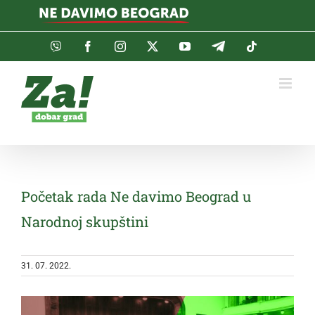
Skip
to
content
Viber
Facebook
Instagram
Twitter
YouTube
Telegram
Tiktok
Početak rada Ne davimo Beograd u
Narodnoj skupštini
31. 07. 2022.