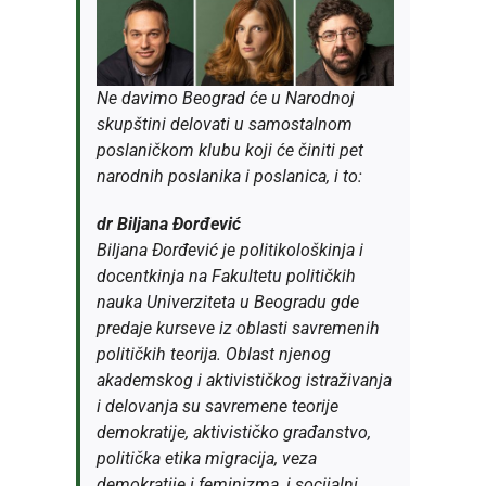
Ne davimo Beograd će u Narodnoj
skupštini delovati u samostalnom
poslaničkom klubu koji će činiti pet
narodnih poslanika i poslanica, i to:
dr Biljana Đorđević
Biljana Đorđević je politikološkinja i
docentkinja na Fakultetu političkih
nauka Univerziteta u Beogradu gde
predaje kurseve iz oblasti savremenih
političkih teorija. Oblast njenog
akademskog i aktivističkog istraživanja
i delovanja su savremene teorije
demokratije, aktivističko građanstvo,
politička etika migracija, veza
demokratije i feminizma, i socijalni