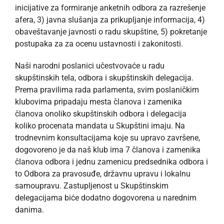
inicijative za formiranje anketnih odbora za razrešenje
afera, 3) javna slušanja za prikupljanje informacija, 4)
obaveštavanje javnosti o radu skupštine, 5) pokretanje
postupaka za za ocenu ustavnosti i zakonitosti.
Naši narodni poslanici učestvovaće u radu
skupštinskih tela, odbora i skupštinskih delegacija.
Prema pravilima rada parlamenta, svim poslaničkim
klubovima pripadaju mesta članova i zamenika
članova onoliko skupštinskih odbora i delegacija
koliko procenata mandata u Skupštini imaju. Na
trodnevnim konsultacijama koje su upravo završene,
dogovoreno je da naš klub ima 7 članova i zamenika
članova odbora i jednu zamenicu predsednika odbora i
to Odbora za pravosuđe, državnu upravu i lokalnu
samoupravu. Zastupljenost u Skupštinskim
delegacijama biće dodatno dogovorena u narednim
danima.