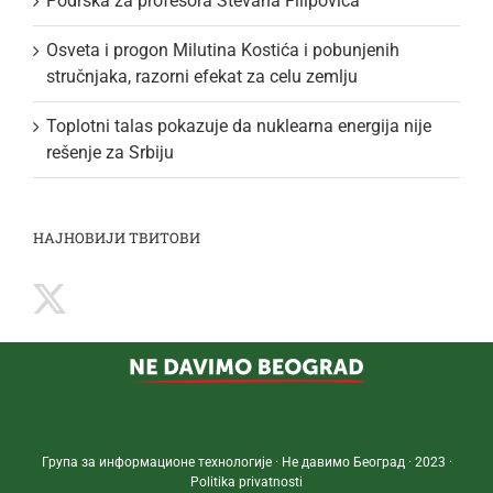
Podrška za profesora Stevana Filipovića
Osveta i progon Milutina Kostića i pobunjenih
stručnjaka, razorni efekat za celu zemlju
Toplotni talas pokazuje da nuklearna energija nije
rešenje za Srbiju
НАЈНОВИЈИ ТВИТОВИ
Група за информационе технологије · Не давимо Београд · 2023 ·
Politika privatnosti