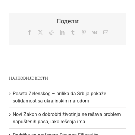
Подели
Facebook
Twitter
Reddit
LinkedIn
Tumblr
Pinterest
Vk
Email
НАЈНОВИЈЕ ВЕСТИ
Poseta Zelenskog – prilika da Srbija pokaže
solidarnost sa ukrajinskim narodom
Novi Zakon o dobrobiti životinja ne rešava problem
napuštenih pasa, iako rešenja ima