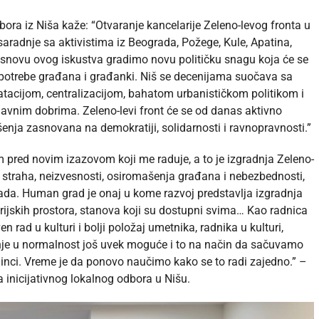
bora iz Niša kaže: “
Otvaranje kancelarije Zeleno-levog fronta u
aradnje sa aktivistima iz Beograda, Požege, Kule, Apatina,
osnovu ovog iskustva gradimo novu političku snagu koja će se
t i potrebe građana i građanki. Niš se decenijama suočava sa
acijom, centralizacijom, bahatom urbanističkom politikom i
avnim dobrima. Zeleno-levi front će se od danas aktivno
šenja zasnovana na demokratiji, solidarnosti i ravnopravnosti.”
m pred novim izazovom koji me raduje, a to je izgradnja Zeleno-
 straha, neizvesnosti, osiromašenja građana i nebezbednosti,
a. Human grad je onaj u kome razvoj predstavlja izgradnja
lerijskih prostora, stanova koji su dostupni svima… Kao radnica
rad u kulturi i bolji položaj umetnika, radnika u kulturi,
nje u normalnost još uvek moguće i to na način da sačuvamo
dinci. Vreme je da ponovo naučimo kako se to radi zajedno.” –
ica inicijativnog lokalnog odbora u Nišu.