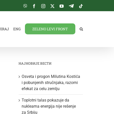
Viber
Facebook
Instagram
Twitter
YouTube
Telegram
Tiktok
NIRAJ
ENG
ZELENO LEVI FRONT
НАЈНОВИЈЕ ВЕСТИ
Osveta i progon Milutina Kostića
i pobunjenih stručnjaka, razorni
efekat za celu zemlju
Toplotni talas pokazuje da
nuklearna energija nije rešenje
za Srbiju