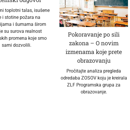
i toplotni talas, isušene
e i stotine požara na
ijama i šumama širom
je su surova realnost
Pokoravanje po sili
skih promena koje smo
zakona – O novim
sami dozvolili.
izmenama koje prete
obrazovanju
Pročitajte analiza pregleda
odredaba ZOSOV koju je kreirala
ZLF Programska grupa za
obrazovanje.