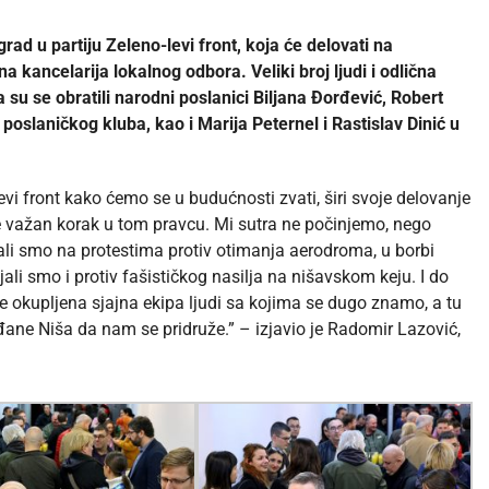
d u partiju Zeleno-levi front, koja će delovati na
 kancelarija lokalnog odbora. Veliki broj ljudi i odlična
 su se obratili narodni poslanici Biljana Đorđević, Robert
oslaničkog kluba, kao i Marija Peternel i Rastislav Dinić u
i front kako ćemo se u budućnosti zvati, širi svoje delovanje
 je važan korak u tom pravcu. Mi sutra ne počinjemo, nego
li smo na protestima protiv otimanja aerodroma, u borbi
ali smo i protiv fašističkog nasilja na nišavskom keju. I do
je okupljena sjajna ekipa ljudi sa kojima se dugo znamo, a tu
rađane Niša da nam se pridruže.” – izjavio je Radomir Lazović
,