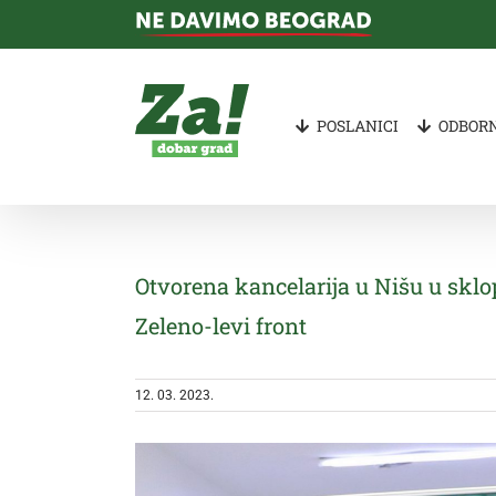
Skip
to
content
POSLANICI
ODBORN
Otvorena kancelarija u Nišu u sklo
Zeleno-levi front
12. 03. 2023.