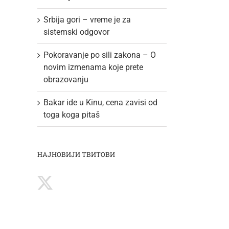
Srbija gori – vreme je za
sistemski odgovor
Pokoravanje po sili zakona – O
novim izmenama koje prete
obrazovanju
Bakar ide u Kinu, cena zavisi od
toga koga pitaš
НАЈНОВИЈИ ТВИТОВИ