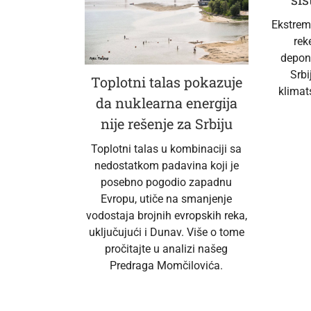
Ekstremn
rek
depon
Srbi
Toplotni talas pokazuje
klimat
da nuklearna energija
nije rešenje za Srbiju
Toplotni talas u kombinaciji sa
nedostatkom padavina koji je
posebno pogodio zapadnu
Evropu, utiče na smanjenje
vodostaja brojnih evropskih reka,
uključujući i Dunav. Više o tome
pročitajte u analizi našeg
Predraga Momčilovića.