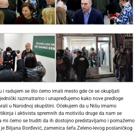
 i radujem se što ćemo imati mesto gde će se okupljati
 zajednički razmatramo i unapređujemo kako nove predloge
varali u Narodnoj skupštini. Očekujem da u Nišu imamo
istikinja i aktivista spremnih da motivišu druge da nam se
, a mi ćemo se truditi da ih dostojno predstavljamo i pomažemo
 je Biljana Đorđević
, zamenica šefa Zeleno-levog poslaničkog