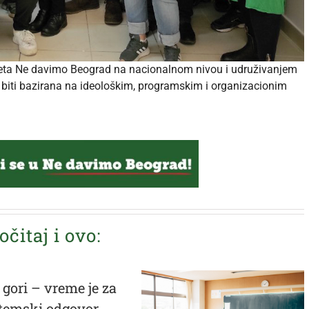
okreta Ne davimo Beograd na nacionalnom nivou i udruživanjem
 biti bazirana na ideološkim, programskim i organizacionim
očitaj i ovo:
 gori – vreme je za
stemski odgovor