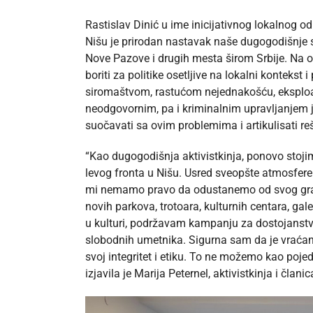
Rastislav Dinić u ime inicijativnog lokalnog od
Nišu je prirodan nastavak naše dugogodišnje s
Nove Pazove i drugih mesta širom Srbije. Na 
boriti za politike osetljive na lokalni konteks
siromaštvom, rastućom nejednakošću, eksploat
neodgovornim, pa i kriminalnim upravljanjem j
suočavati sa ovim problemima i artikulisati re
“Kao dugogodišnja aktivistkinja, ponovo stoji
levog fronta u Nišu. Usred sveopšte atmosfere
mi nemamo pravo da odustanemo od svog grad
novih parkova, trotoara, kulturnih centara, ga
u kulturi, podržavam kampanju za dostojanstven 
slobodnih umetnika. Sigurna sam da je vraća
svoj integritet i etiku. To ne možemo kao poje
izjavila je Marija Peternel, aktivistkinja i član