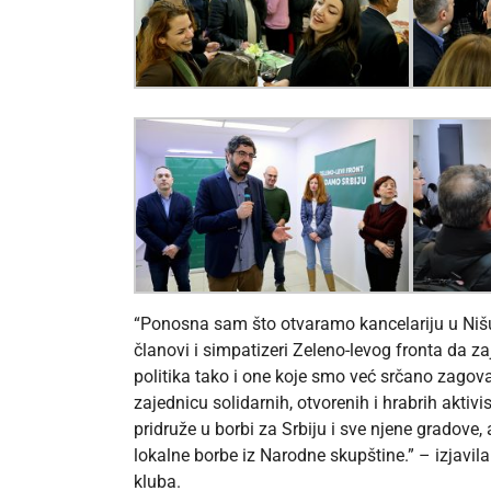
“Ponosna sam što otvaramo kancelariju u Nišu
članovi i simpatizeri Zeleno-levog fronta da
politika tako i one koje smo već srčano zago
zajednicu solidarnih, otvorenih i hrabrih aktiv
pridruže u borbi za Srbiju i sve njene gradove
lokalne borbe iz Narodne skupštine.” – izjavila
kluba.