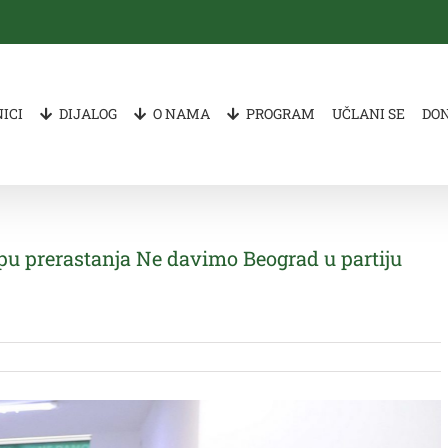
ICI
DIJALOG
O NAMA
PROGRAM
UČLANI SE
DO
pu prerastanja Ne davimo Beograd u partiju