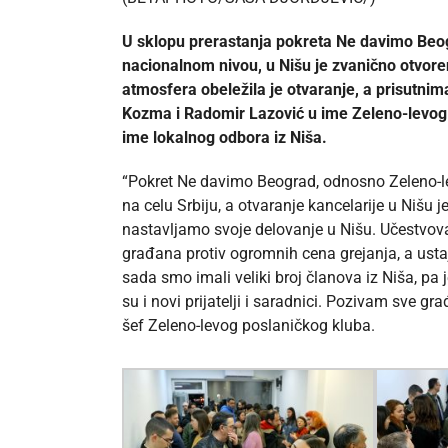
U sklopu prerastanja pokreta Ne davimo Beogra
nacionalnom nivou, u Nišu je zvanično otvorena
atmosfera obeležila je otvaranje, a prisutnima
Kozma i Radomir Lazović u ime Zeleno-levog p
ime lokalnog odbora iz Niša.
“Pokret Ne davimo Beograd, odnosno Zeleno-lev
na celu Srbiju, a otvaranje kancelarije u Nišu
nastavljamo svoje delovanje u Nišu. Učestvova
građana protiv ogromnih cena grejanja, a ustaj
sada smo imali veliki broj članova iz Niša, pa 
su i novi prijatelji i saradnici. Pozivam sve g
šef Zeleno-levog poslaničkog kluba.