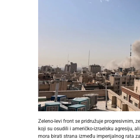
Zeleno-levi front se pridružuje progresivnim,
koji su osudili i američko-izraelsku agresiju, a
mora birati strana između imperijalnog rata za