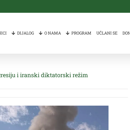
ICI
DIJALOG
O NAMA
PROGRAM
UČLANI SE
DO
esiju i iranski diktatorski režim