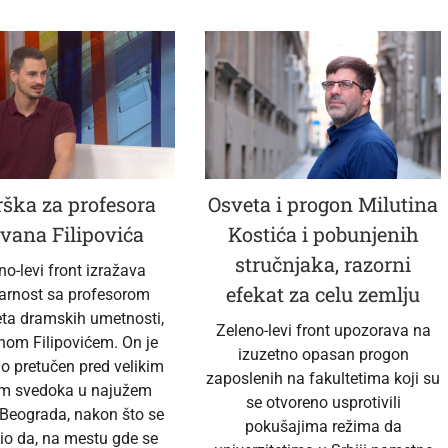
ška za profesora
Osveta i progon Milutina
vana Filipovića
Kostića i pobunjenih
stručnjaka, razorni
no-levi front izražava
efekat za celu zemlju
darnost sa profesorom
eta dramskih umetnosti,
Zeleno-levi front upozorava na
nom Filipovićem. On je
izuzetno opasan progon
no pretučen pred velikim
zaposlenih na fakultetima koji su
em svedoka u najužem
se otvoreno usprotivili
 Beograda, nakon što se
pokušajima režima da
io da, na mestu gde se