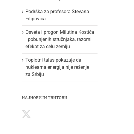
Podrška za profesora Stevana
Filipovića
Osveta i progon Milutina Kostića
i pobunjenih stručnjaka, razorni
efekat za celu zemlju
Toplotni talas pokazuje da
nuklearna energija nije rešenje
za Srbiju
НАЈНОВИЈИ ТВИТОВИ