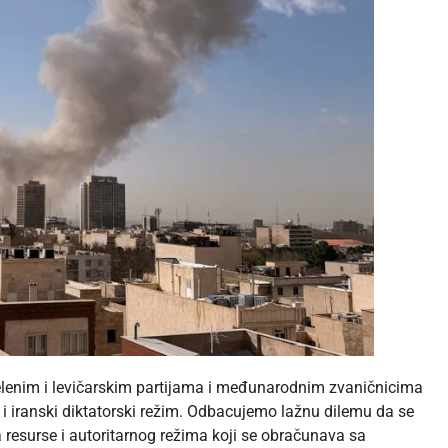
 zelenim i levičarskim partijama i međunarodnim zvaničnicima
li i iranski diktatorski režim. Odbacujemo lažnu dilemu da se
 resurse i autoritarnog režima koji se obračunava sa