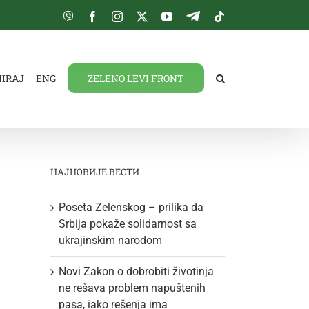
Viber
Facebook
Instagram
Twitter
YouTube
Telegram
Tiktok
NIRAJ
ENG
ZELENO LEVI FRONT
НАЈНОВИЈЕ ВЕСТИ
Poseta Zelenskog – prilika da
Srbija pokaže solidarnost sa
ukrajinskim narodom
Novi Zakon o dobrobiti životinja
ne rešava problem napuštenih
pasa, iako rešenja ima