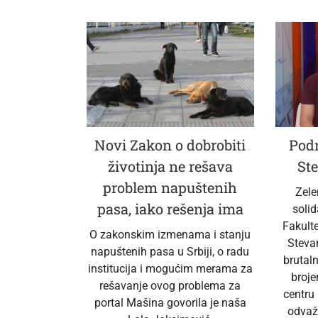
Novi Zakon o dobrobiti
Podr
životinja ne rešava
Ste
problem napuštenih
Zele
pasa, iako rešenja ima
soli
Fakult
O zakonskim izmenama i stanju
Steva
napuštenih pasa u Srbiji, o radu
brutal
institucija i mogućim merama za
broj
rešavanje ovog problema za
centru
portal Mašina govorila je naša
odvaž