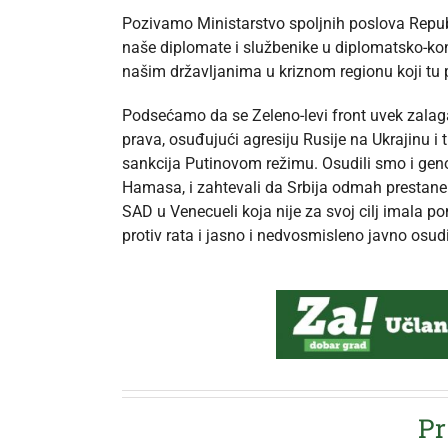
Pozivamo Ministarstvo spoljnih poslova Republ
naše diplomate i službenike u diplomatsko-ko
našim državljanima u kriznom regionu koji tu
Podsećamo da se Zeleno-levi front uvek zala
prava, osuđujući agresiju Rusije na Ukrajinu i 
sankcija Putinovom režimu. Osudili smo i genoc
Hamasa, i zahtevali da Srbija odmah prestane 
SAD u Venecueli koja nije za svoj cilj imala 
protiv rata i jasno i nedvosmisleno javno osudi
Pr