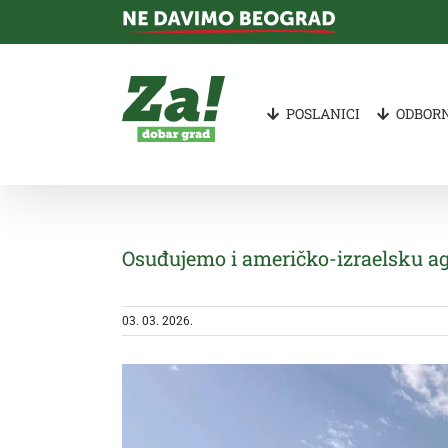
Skip
to
content
POSLANICI
ODBORN
Osuđujemo i američko-izraelsku agr
03. 03. 2026.