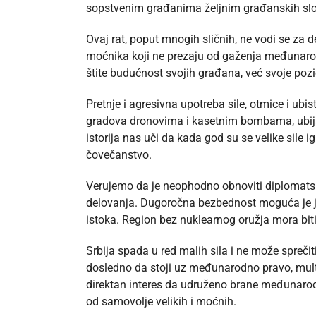
sopstvenim građanima željnim građanskih sl
Ovaj rat, poput mnogih sličnih, ne vodi se za 
moćnika koji ne prezaju od gaženja međunarodn
štite budućnost svojih građana, već svoje pozi
Pretnje i agresivna upotreba sile, otmice i ubi
gradova dronovima i kasetnim bombama, ubijan
istorija nas uči da kada god su se velike sile
čovečanstvo.
Verujemo da je neophodno obnoviti diplomatske
delovanja. Dugoročna bezbednost moguća je j
istoka. Region bez nuklearnog oružja mora biti
Srbija spada u red malih sila i ne može sprečit
dosledno da stoji uz međunarodno pravo, multi
direktan interes da udruženo brane međunarodn
od samovolje velikih i moćnih.