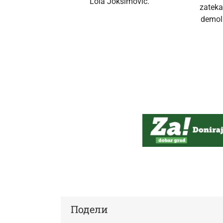
Lola Joksimović.
zateka
demoli
Подели