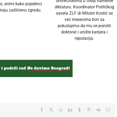
univerzitetima u Srbiji nametne
o, snimi kako pojedinci
diktaturu. Koordinator Političkog
raju zaštićenu zgradu.
saveta ZLF dr Milutin Kostić se
već mesecima bori sa
pokušajima da mu se poništi
doktorat i unište karijera i
reputacija.
Facebook
Twitter
Reddit
LinkedIn
Tumblr
Pinterest
Vk
Ema