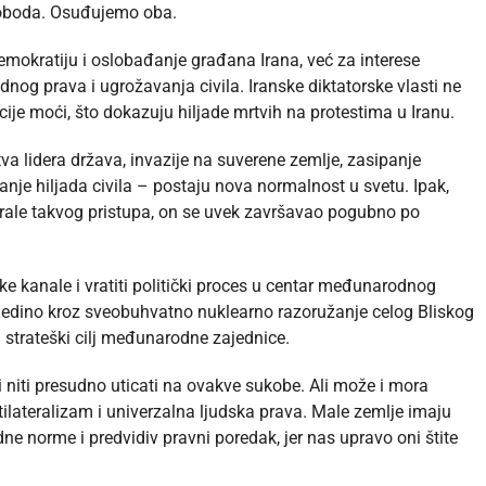
oboda. Osuđujemo oba.
demokratiju i oslobađanje građana Irana, već za interese
og prava i ugrožavanja civila. Iranske diktatorske vlasti ne
cije moći, što dokazuju hiljade mrtvih na protestima u Iranu.
stva lidera država, invazije na suverene zemlje, zasipanje
je hiljada civila – postaju nova normalnost u svetu. Ipak,
 igrale takvog pristupa, on se uvek završavao pogubno po
 kanale i vratiti politički proces u centar međunarodnog
edino kroz sveobuhvatno nuklearno razoružanje celog Bliskog
 strateški cilj međunarodne zajednice.
i niti presudno uticati na ovakve sukobe. Ali može i mora
lateralizam i univerzalna ljudska prava. Male zemlje imaju
e norme i predvidiv pravni poredak, jer nas upravo oni štite