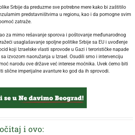
ike Srbije da preduzme sve potrebne mere kako bi zaštitilo
nzularnim predstavništvima u regionu, kao i da pomogne svim
 pomoć zatraže.
gao za mirno rešavanje sporova i poštovanje međunarodnog
tražeći usaglašavanje spoljne politike Srbije sa EU i uvođenje
id koji Izraelske vlasti sprovode u Gazi i terorističke napade
sa izvozom naoružanja u Izrael. Osudili smo i intervenciju
pomoć narodu ove države već interese moćnika. Uvek ćemo biti
ti slične imperijalne avanture ko god da ih sprovodi.
očitaj i ovo: