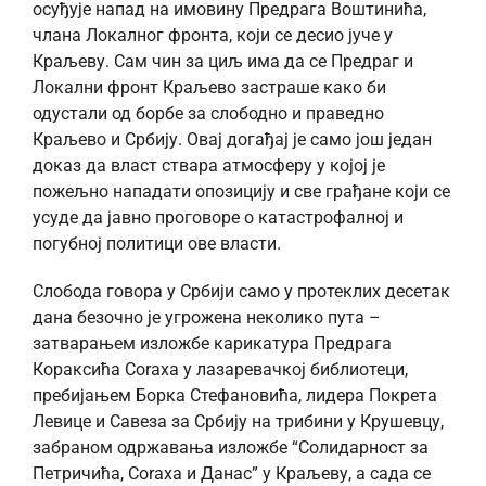
осуђује напад на имовину Предрага Воштинића,
члана Локалног фронта, који се десио јуче у
Краљеву. Сам чин за циљ има да се Предраг и
Локални фронт Краљево застраше како би
одустали од борбе за слободно и праведно
Краљево и Србију. Овај догађај је само још један
доказ да власт ствара атмосферу у којој је
пожељно нападати опозицију и све грађане који се
усуде да јавно проговоре о катастрофалној и
погубној политици ове власти.
Слобода говора у Србији само у протеклих десетак
дана безочно је угрожена неколико пута –
затварањем изложбе карикатура Предрага
Кораксића Coraxa у лазаревачкој библиотеци,
пребијањем Борка Стефановића, лидера Покрета
Левице и Савеза за Србију на трибини у Крушевцу,
забраном одржавања изложбе “Солидарност за
Петричића, Coraxa и Данас” у Краљеву, а сада се