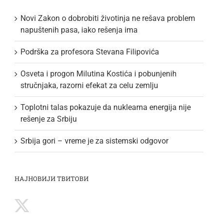
Novi Zakon o dobrobiti životinja ne rešava problem
napuštenih pasa, iako rešenja ima
Podrška za profesora Stevana Filipovića
Osveta i progon Milutina Kostića i pobunjenih
stručnjaka, razorni efekat za celu zemlju
Toplotni talas pokazuje da nuklearna energija nije
rešenje za Srbiju
Srbija gori – vreme je za sistemski odgovor
НАЈНОВИЈИ ТВИТОВИ