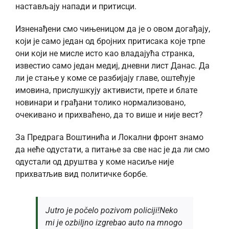
настављају напади и притисци.
Изненађени смо чињеницом да је о овом догађају,
који је само један од бројних притисака које трпе
они који не мисле исто као владајућа странка,
известио само један медиј, дневни лист Данас. Да
ли је стање у коме се разбијају главе, оштећује
имовина, прислушкују активисти, прете и блате
новинари и грађани толико нормализовано,
очекивано и прихваћено, да то више и није вест?
За Предрага Воштинића и Локални фронт знамо
да неће одустати, а питање за све нас је да ли смо
одустали од друштва у коме насиље није
прихватљив вид политичке борбе.
Jutro je počelo pozivom policiji!Neko
mi je ozbiljno izgrebao auto na mnogo