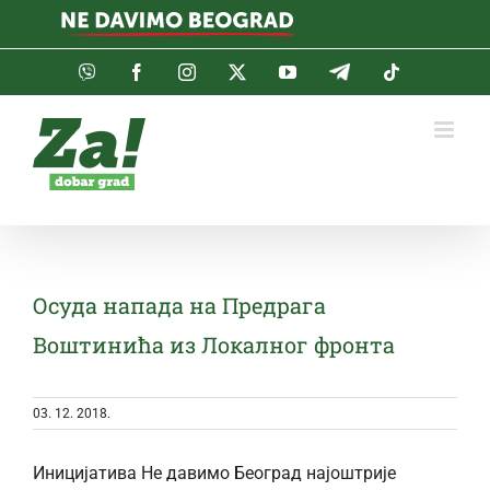
Skip
to
content
Viber
Facebook
Instagram
Twitter
YouTube
Telegram
Tiktok
Осуда напада на Предрага
Воштинића из Локалног фронта
03. 12. 2018.
Иницијатива Не давимо Београд најоштрије