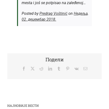
mesta i još se potpisao na zaleđenoj…
Posted by
Predrag Voštinić
on
Недеља,
02. децембар 2018.
Подели
Facebook
Twitter
Reddit
LinkedIn
Tumblr
Pinterest
Vk
Email
НАЈНОВИЈЕ ВЕСТИ