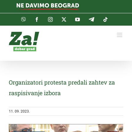
Skip
to
content
Viber
Facebook
Instagram
Twitter
YouTube
Telegram
Tiktok
Organizatori protesta predali zahtev za
raspisivanje izbora
11. 09. 2023.