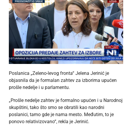
Poslanica „Zeleno-levog fronta“ Jelena Jerinić je
objasnila da je formalan zahtev za izborima upućen
prošle nedelje i u parlamentu.
„Prošle nedelje zahtev je formalno upućen i u Narodnoj
skupštini, tako što smo se obratili kao narodni
poslanici, tamo gde je nama mesto. Međutim, to je
ponovo relativizovano“, rekla je Jerinić.