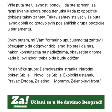
Više puta ste u javnosti ponovili da ste spremni za
raspisivanje izbora onog trenutka kada iz opozicije
dobijete takav zahtev. Takav zahtev ste već više puta
javno dobili od gotovo svih poslaničkih grupa opozicije
u parlamentu.
Ovim putem, mi Vam formalno upućujemo taj zahtev i
očekujemo da odgovor dobijemo što pre i da nas,
nakon konsultacija sa nadležnima, obavestite o tome
kada bi ovi izbori trebalo da budu održani.
Poslaničke grupe: Demokratska stranka, Narodni
pokret Srbije – Novo lice Srbije, Ekološki ustanak,
Pravac Evropa, Zajedno – Moramo, Zeleno-levi front.”