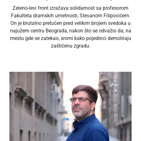
Zeleno-levi front izražava solidarnost sa profesorom
Fakulteta dramskih umetnosti, Stevanom Filipovićem.
On je brutalno pretučen pred velikim brojem svedoka u
najužem centru Beograda, nakon što se odvažio da, na
mestu gde se zatekao, snimi kako pojedinci demoliraju
zaštićenu zgradu.