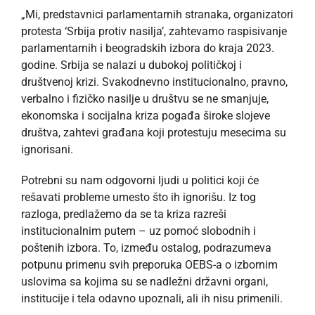
„Mi, predstavnici parlamentarnih stranaka, organizatori
protesta ‘Srbija protiv nasilja’, zahtevamo raspisivanje
parlamentarnih i beogradskih izbora do kraja 2023.
godine. Srbija se nalazi u dubokoj političkoj i
društvenoj krizi. Svakodnevno institucionalno, pravno,
verbalno i fizičko nasilje u društvu se ne smanjuje,
ekonomska i socijalna kriza pogađa široke slojeve
društva, zahtevi građana koji protestuju mesecima su
ignorisani.
Potrebni su nam odgovorni ljudi u politici koji će
rešavati probleme umesto što ih ignorišu. Iz tog
razloga, predlažemo da se ta kriza razreši
institucionalnim putem – uz pomoć slobodnih i
poštenih izbora. To, između ostalog, podrazumeva
potpunu primenu svih preporuka OEBS-a o izbornim
uslovima sa kojima su se nadležni državni organi,
institucije i tela odavno upoznali, ali ih nisu primenili.