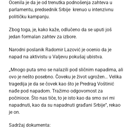
Ocenila je da je od trenutka podnošenja zahteva u
parlamentu, predsednik Srbije krenuo u intenzivnu
političku kampanju.
Zbog toga, je, kako kaže, odlučeno da se uputi još
jedan formalan zahtev za izbore.
Narodni poslanik Radomir Lazović je ocenio da je
napad na aktivistu u Valjevu pokušaj ubistva.
„Mnogo puta smo se nalazili pod sličnim napadima, ali
ovo je nešto posebno. Čoveku je život ugrožen… Velika
tragedija je da se čovek kao što je Predrag Voštinić
nađe pod napadom. Tražimo odgovornost za
počinioce. Što nas tiče, to je isto kao da smo svi mi
napadnuti, kao da su napadnuti građani Srbije“, rekao
je on.
Sadržaj dokumenta: