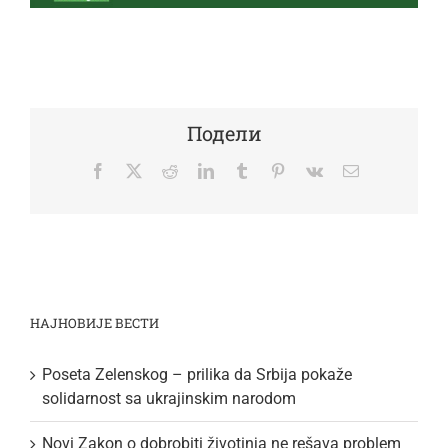
Подели
Facebook
Twitter
Reddit
LinkedIn
Tumblr
Pinterest
Vk
Email
НАЈНОВИЈЕ ВЕСТИ
Poseta Zelenskog – prilika da Srbija pokaže
solidarnost sa ukrajinskim narodom
Novi Zakon o dobrobiti životinja ne rešava problem