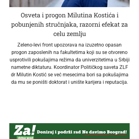
Osveta i progon Milutina Kostića i
pobunjenih stručnjaka, razorni efekat za
celu zemlju
Zeleno-levi front upozorava na izuzetno opasan
progon zaposlenih na fakultetima koji su se otvoreno
usprotivili pokušajima režima da univerzitetima u Srbiji
nametne diktaturu. Koordinator Političkog saveta ZLF
dr Milutin Kostić se već mesecima bori sa pokušajima
da mu se poništi doktorat i unište karijera i reputacija.