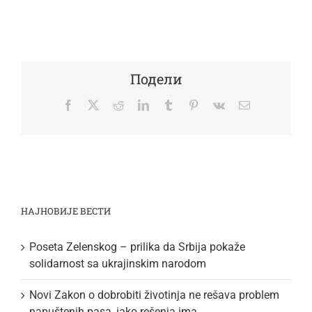
Подели
Facebook
Twitter
Reddit
LinkedIn
Tumblr
Pinterest
Vk
Email
НАЈНОВИЈЕ ВЕСТИ
Poseta Zelenskog – prilika da Srbija pokaže
solidarnost sa ukrajinskim narodom
Novi Zakon o dobrobiti životinja ne rešava problem
napuštenih pasa, iako rešenja ima