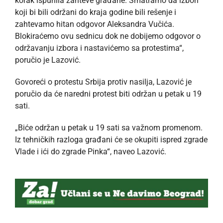
korak ispunila zahteve građane. Smatramo da izbori
koji bi bili održani do kraja godine bili rešenje i
zahtevamo hitan odgovor Aleksandra Vučića.
Blokiraćemo ovu sednicu dok ne dobijemo odgovor o
održavanju izbora i nastavićemo sa protestima“,
poručio je Lazović.
Govoreći o protestu Srbija protiv nasilja, Lazović je
poručio da će naredni protest biti održan u petak u 19
sati.
„Biće održan u petak u 19 sati sa važnom promenom.
Iz tehničkih razloga građani će se okupiti ispred zgrade
Vlade i ići do zgrade Pinka“, naveo Lazović.