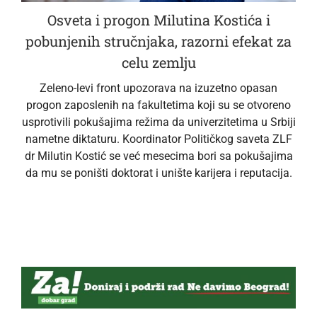
Osveta i progon Milutina Kostića i
pobunjenih stručnjaka, razorni efekat za
celu zemlju
Zeleno-levi front upozorava na izuzetno opasan
progon zaposlenih na fakultetima koji su se otvoreno
usprotivili pokušajima režima da univerzitetima u Srbiji
nametne diktaturu. Koordinator Političkog saveta ZLF
dr Milutin Kostić se već mesecima bori sa pokušajima
da mu se poništi doktorat i unište karijera i reputacija.