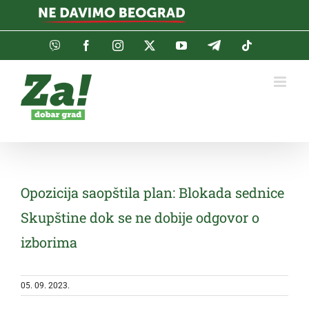
Skip
to
content
Viber
Facebook
Instagram
Twitter
YouTube
Telegram
Tiktok
Opozicija saopštila plan: Blokada sednice
Skupštine dok se ne dobije odgovor o
izborima
05. 09. 2023.