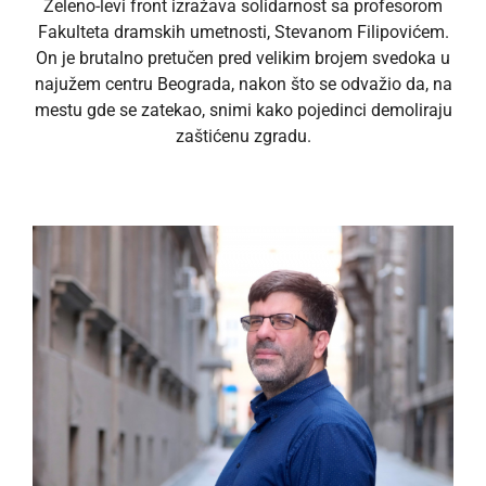
Zeleno-levi front izražava solidarnost sa profesorom
Fakulteta dramskih umetnosti, Stevanom Filipovićem.
On je brutalno pretučen pred velikim brojem svedoka u
najužem centru Beograda, nakon što se odvažio da, na
mestu gde se zatekao, snimi kako pojedinci demoliraju
zaštićenu zgradu.