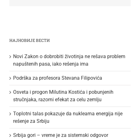
НАЈНОВИЈЕ ВЕСТИ
Novi Zakon o dobrobiti životinja ne rešava problem
napuštenih pasa, iako rešenja ima
Podrška za profesora Stevana Filipovića
Osveta i progon Milutina Kostića i pobunjenih
stručnjaka, razorni efekat za celu zemlju
Toplotni talas pokazuje da nuklearna energija nije
rešenje za Srbiju
Srbija gori – vreme je za sistemski odgovor