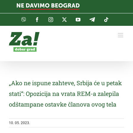
Skip
to
content
Viber
Facebook
Instagram
Twitter
YouTube
Telegram
Tiktok
„Ako ne ispune zahteve, Srbija će u petak
stati“: Opozicija na vrata REM-a zalepila
odštampane ostavke članova ovog tela
10. 05. 2023.