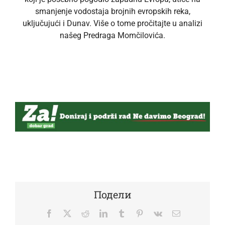
smanjenje vodostaja brojnih evropskih reka,
uključujući i Dunav. Više o tome pročitajte u analizi
našeg Predraga Momčilovića.
Подели
Facebook
Twitter
Reddit
LinkedIn
Tumblr
Pinterest
Vk
Email