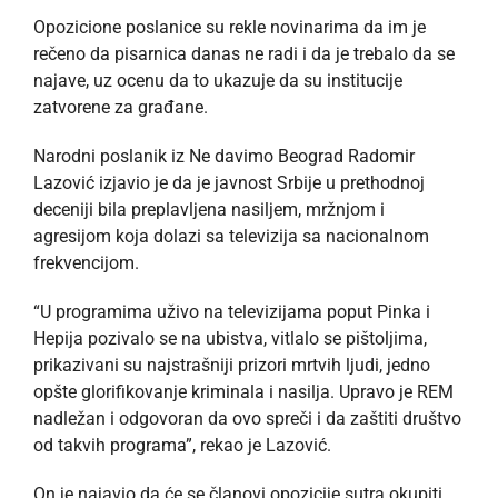
Opozicione poslanice su rekle novinarima da im je
rečeno da pisarnica danas ne radi i da je trebalo da se
najave, uz ocenu da to ukazuje da su institucije
zatvorene za građane.
Narodni poslanik iz Ne davimo Beograd Radomir
Lazović izjavio je da je javnost Srbije u prethodnoj
deceniji bila preplavljena nasiljem, mržnjom i
agresijom koja dolazi sa televizija sa nacionalnom
frekvencijom.
“U programima uživo na televizijama poput Pinka i
Hepija pozivalo se na ubistva, vitlalo se pištoljima,
prikazivani su najstrašniji prizori mrtvih ljudi, jedno
opšte glorifikovanje kriminala i nasilja. Upravo je REM
nadležan i odgovoran da ovo spreči i da zaštiti društvo
od takvih programa”, rekao je Lazović.
On je najavio da će se članovi opozicije sutra okupiti