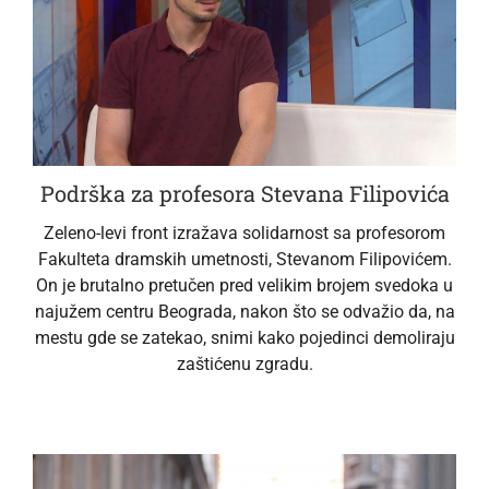
Podrška za profesora Stevana Filipovića
Zeleno-levi front izražava solidarnost sa profesorom
Fakulteta dramskih umetnosti, Stevanom Filipovićem.
On je brutalno pretučen pred velikim brojem svedoka u
najužem centru Beograda, nakon što se odvažio da, na
mestu gde se zatekao, snimi kako pojedinci demoliraju
zaštićenu zgradu.