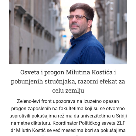
Osveta i progon Milutina Kostića i
pobunjenih stručnjaka, razorni efekat za
celu zemlju
Zeleno-levi front upozorava na izuzetno opasan
progon zaposlenih na fakultetima koji su se otvoreno
usprotivili pokušajima režima da univerzitetima u Srbiji
nametne diktaturu. Koordinator Političkog saveta ZLF
dr Milutin Kostić se već mesecima bori sa pokušajima