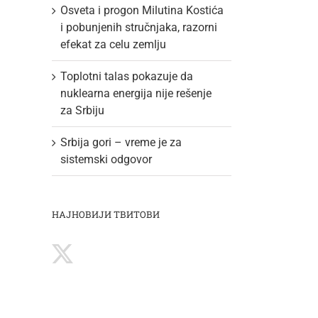
Osveta i progon Milutina Kostića
i pobunjenih stručnjaka, razorni
efekat za celu zemlju
Toplotni talas pokazuje da
nuklearna energija nije rešenje
za Srbiju
Srbija gori – vreme je za
sistemski odgovor
НАЈНОВИЈИ ТВИТОВИ