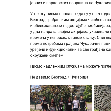
јавних и парковских површина на Чукарич
У тексту писма наводи се да су у претход
Београд грађанским акцијама чишћења зап
и обележавањем недостајућег мобилијара,
у два наврата својим акцијама указивали
времена у неприхватљивом стању. Очигледн
према потребама грађана Чукаричке падине
уређени и функционални за све грађане ка
окружени смећем.
Писмо надлежним службама можете
погл
Не давимо Београд / Чукарица