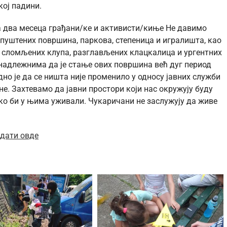
кој падини.
на два месеца грађани/ке и активисти/киње Не давимо
уштених површина, паркова, степеница и игралишта, као
 сломљених клупа, разглављених клацкалица и ургентних
 надлежнима да је стање ових површина већ дуг период
о је да се ништа није променило у односу јавних служби
. Захтевамо да јавни простори који нас окружују буду
ко би у њима уживали. Чукаричани не заслужују да живе
едати овде