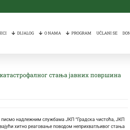
ICI
DIJALOG
O NAMA
PROGRAM
UČLANI SE
DO
г катастрофалног стања јавних површина
е писмо надлежним службама ЈКП “Градска чистоћа, ЈКП
тевајући хитно реаговање поводом неприхватљивог стања