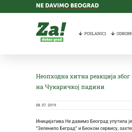
Skip
to
content
POSLANICI
ODBORN
Неопходна хитна реакција збо
на Чукаричкој падини
08. 07. 2019.
Иницијатива Не давимо Београд упутила ј
“Зеленило Беград” и Беоком сервису, зах