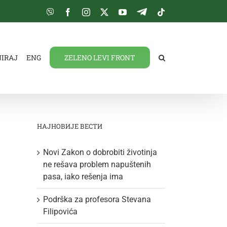
Viber
Facebook
Instagram
Twitter
YouTube
Telegram
Tiktok
NIRAJ
ENG
ZELENO LEVI FRONT
НАЈНОВИЈЕ ВЕСТИ
Novi Zakon o dobrobiti životinja
ne rešava problem napuštenih
pasa, iako rešenja ima
Podrška za profesora Stevana
Filipovića