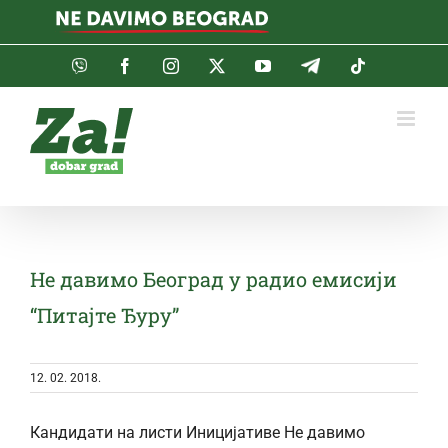
Skip
to
content
Viber
Facebook
Instagram
Twitter
YouTube
Telegram
Tiktok
Не давимо Београд у радио емисији
“Питајте Ђуру”
12. 02. 2018.
Кандидати на листи Иницијативе Не давимо