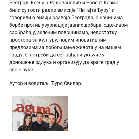
Београд, Ксенија Радовановић и Роберт Козма
били су гости радио емисије “Питајте Ђуру” и
говорили о визији развоја Београда, о начинима
борбе против узурпације јавних добара, одрживом
саобраћају, зеленим површинама, недостатку
простора за културу, новим иновативним
предлозима за побољшање живота у на нашем
граду. О потреби да се грађани укључе у
доношење одлука и организују да врате град у
своје руке.
Аутор и водитељ: Ђуро Свилар.