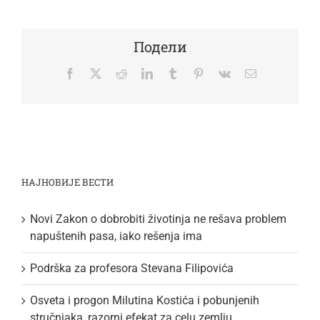
Подели
Facebook
Twitter
Reddit
LinkedIn
Tumblr
Pinterest
Vk
Email
НАЈНОВИЈЕ ВЕСТИ
Novi Zakon o dobrobiti životinja ne rešava problem
napuštenih pasa, iako rešenja ima
Podrška za profesora Stevana Filipovića
Osveta i progon Milutina Kostića i pobunjenih
stručnjaka, razorni efekat za celu zemlju