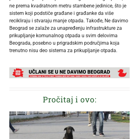
ne prema kvadratnom metru stambene jedinice, što je
sistem koji podstiče građane i građanke da više
recikliraju i stvaraju manje otpada. Takođe, Ne davimo
Beograd se zalaže za unapređenju infrastrukture za
prikupljanje komunalnog otpada u svim delovima
Beograda, posebno u prigradskim područjima koja
trenutno nisu deo sistema za prikupljanje otpada.
Pročitaj i ovo: