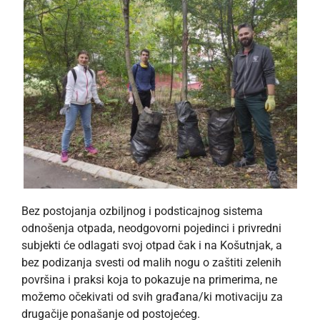
Bez postojanja ozbiljnog i podsticajnog sistema
odnošenja otpada, neodgovorni pojedinci i privredni
subjekti će odlagati svoj otpad čak i na Košutnjak, a
bez podizanja svesti od malih nogu o zaštiti zelenih
površina i praksi koja to pokazuje na primerima, ne
možemo očekivati od svih građana/ki motivaciju za
drugačije ponašanje od postojećeg.