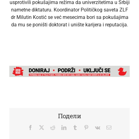
usprotivili pokušajima režima da univerzitetima u Srbiji
nametne diktaturu. Koordinator Političkog saveta ZLF
dr Milutin Kostić se već mesecima bori sa pokušajima
da mu se poništi doktorat i unište karijera i reputacija.
Подели
Facebook
Twitter
Reddit
LinkedIn
Tumblr
Pinterest
Vk
Email