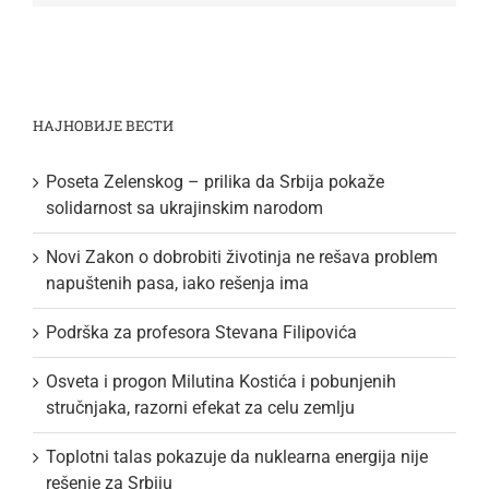
НАЈНОВИЈЕ ВЕСТИ
Poseta Zelenskog – prilika da Srbija pokaže
solidarnost sa ukrajinskim narodom
Novi Zakon o dobrobiti životinja ne rešava problem
napuštenih pasa, iako rešenja ima
Podrška za profesora Stevana Filipovića
Osveta i progon Milutina Kostića i pobunjenih
stručnjaka, razorni efekat za celu zemlju
Toplotni talas pokazuje da nuklearna energija nije
rešenje za Srbiju