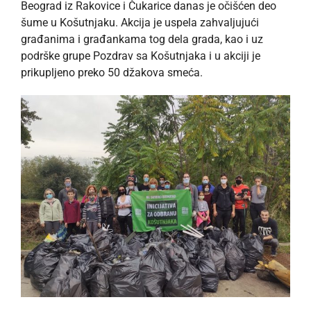
Beograd iz Rakovice i Čukarice danas je očišćen deo
šume u Košutnjaku. Akcija je uspela zahvaljujući
građanima i građankama tog dela grada, kao i uz
podrške grupe Pozdrav sa Košutnjaka i u akciji je
prikupljeno preko 50 džakova smeća.