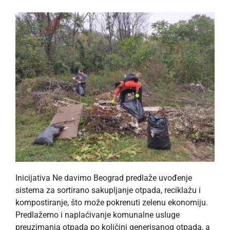
Inicijativa Ne davimo Beograd predlaže uvođenje
sistema za sortirano sakupljanje otpada, reciklažu i
kompostiranje, što može pokrenuti zelenu ekonomiju.
Predlažemo i naplaćivanje komunalne usluge
preuzimanja otpada po količini generisanog otpada, a