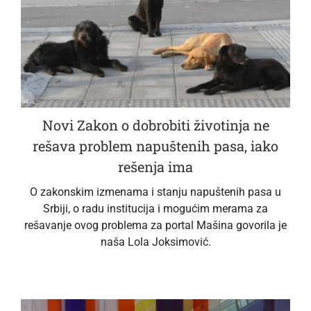
Novi Zakon o dobrobiti životinja ne
rešava problem napuštenih pasa, iako
rešenja ima
O zakonskim izmenama i stanju napuštenih pasa u
Srbiji, o radu institucija i mogućim merama za
rešavanje ovog problema za portal Mašina govorila je
naša Lola Joksimović.