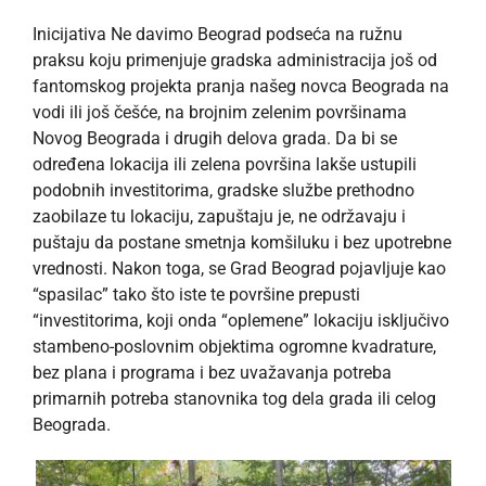
Inicijativa Ne davimo Beograd podseća na ružnu
praksu koju primenjuje gradska administracija još od
fantomskog projekta pranja našeg novca Beograda na
vodi ili još češće, na brojnim zelenim površinama
Novog Beograda i drugih delova grada. Da bi se
određena lokacija ili zelena površina lakše ustupili
podobnih investitorima, gradske službe prethodno
zaobilaze tu lokaciju, zapuštaju je, ne održavaju i
puštaju da postane smetnja komšiluku i bez upotrebne
vrednosti. Nakon toga, se Grad Beograd pojavljuje kao
“spasilac” tako što iste te površine prepusti
“investitorima, koji onda “oplemene” lokaciju isključivo
stambeno-poslovnim objektima ogromne kvadrature,
bez plana i programa i bez uvažavanja potreba
primarnih potreba stanovnika tog dela grada ili celog
Beograda.