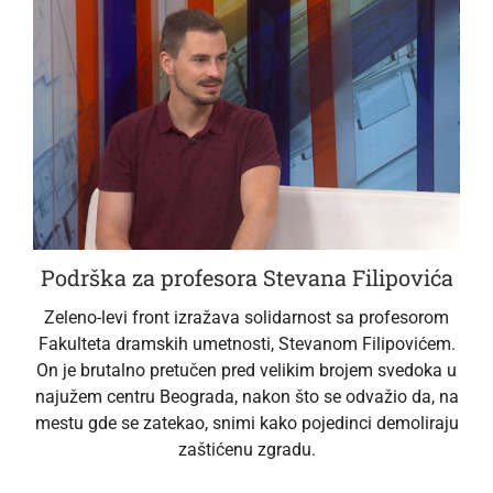
Podrška za profesora Stevana Filipovića
Zeleno-levi front izražava solidarnost sa profesorom
Fakulteta dramskih umetnosti, Stevanom Filipovićem.
On je brutalno pretučen pred velikim brojem svedoka u
najužem centru Beograda, nakon što se odvažio da, na
mestu gde se zatekao, snimi kako pojedinci demoliraju
zaštićenu zgradu.