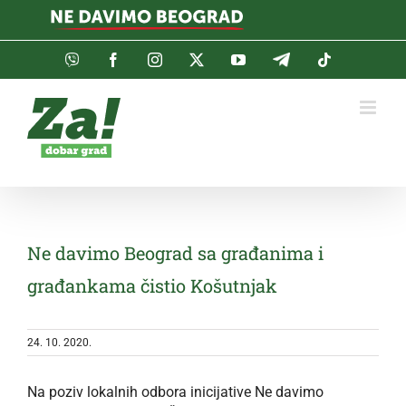
Skip
to
content
Viber
Facebook
Instagram
Twitter
YouTube
Telegram
Tiktok
Ne davimo Beograd sa građanima i
građankama čistio Košutnjak
24. 10. 2020.
Na poziv lokalnih odbora inicijative Ne davimo