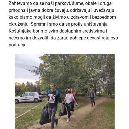
Zahtevamo da se naši parkovi, šume, obale i druga
prirodna i javna dobra čuvaju, održavaju i uvećavaju
kako bismo mogli da živimo u zdravom i bezbednom
okruženju. Spremni smo da se protiv uništavanja
Košutnjaka borimo svim dostupnim sredstvima i
nećemo im dozvoliti da zarad pohlepe devastiraju ovo
područje.