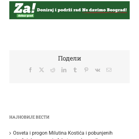
Подели
Facebook
Twitter
Reddit
LinkedIn
Tumblr
Pinterest
Vk
Email
НАЈНОВИЈЕ ВЕСТИ
Osveta i progon Milutina Kostića i pobunjenih