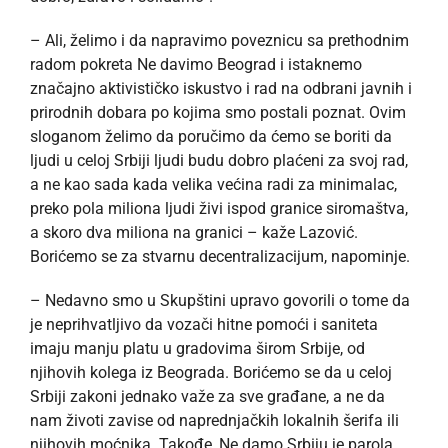
– Ali, želimo i da napravimo poveznicu sa prethodnim
radom pokreta Ne davimo Beograd i istaknemo
značajno aktivističko iskustvo i rad na odbrani javnih i
prirodnih dobara po kojima smo postali poznat. Ovim
sloganom želimo da poručimo da ćemo se boriti da
ljudi u celoj Srbiji ljudi budu dobro plaćeni za svoj rad,
a ne kao sada kada velika većina radi za minimalac,
preko pola miliona ljudi živi ispod granice siromaštva,
a skoro dva miliona na granici – kaže Lazović.
Borićemo se za stvarnu decentralizacijum, napominje.
– Nedavno smo u Skupštini upravo govorili o tome da
je neprihvatljivo da vozači hitne pomoći i saniteta
imaju manju platu u gradovima širom Srbije, od
njihovih kolega iz Beograda. Borićemo se da u celoj
Srbiji zakoni jednako važe za sve građane, a ne da
nam životi zavise od naprednjačkih lokalnih šerifa ili
njihovih moćnika. Takođe, Ne damo Srbiju je parola