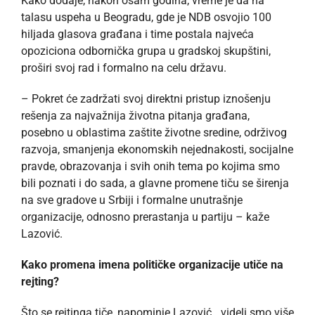
Kako dodaje, nakon osam godina, vreme je da na
talasu uspeha u Beogradu, gde je NDB osvojio 100
hiljada glasova građana i time postala najveća
opoziciona odbornička grupa u gradskoj skupštini,
proširi svoj rad i formalno na celu državu.
– Pokret će zadržati svoj direktni pristup iznošenju
rešenja za najvažnija životna pitanja građana,
posebno u oblastima zaštite životne sredine, održivog
razvoja, smanjenja ekonomskih nejednakosti, socijalne
pravde, obrazovanja i svih onih tema po kojima smo
bili poznati i do sada, a glavne promene tiču se širenja
na sve gradove u Srbiji i formalne unutrašnje
organizacije, odnosno prerastanja u partiju – kaže
Lazović.
Kako promena imena političke organizacije utiče na
rejting?
Što se rejtinga tiče, napominje Lazović, „videli smo više