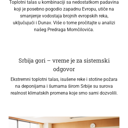
Toplotni talas u kombinaciji sa nedostatkom padavina
koji je posebno pogodio zapadnu Evropu, utiče na
smanjenje vodostaja brojnih evropskih reka,
uključujući i Dunav. Više o tome pročitajte u analizi
našeg Predraga Momčilovića.
Srbija gori – vreme je za sistemski
odgovor
Ekstremni toplotni talas, isušene reke i stotine požara
na deponijama i šumama širom Srbije su surova
realnost klimatskih promena koje smo sami dozvolili.