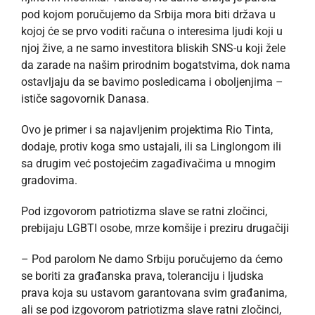
pod kojom poručujemo da Srbija mora biti država u
kojoj će se prvo voditi računa o interesima ljudi koji u
njoj žive, a ne samo investitora bliskih SNS-u koji žele
da zarade na našim prirodnim bogatstvima, dok nama
ostavljaju da se bavimo posledicama i oboljenjima –
ističe sagovornik Danasa.
Ovo je primer i sa najavljenim projektima Rio Tinta,
dodaje, protiv koga smo ustajali, ili sa Linglongom ili
sa drugim već postojećim zagađivačima u mnogim
gradovima.
Pod izgovorom patriotizma slave se ratni zločinci,
prebijaju LGBTI osobe, mrze komšije i preziru drugačiji
– Pod parolom Ne damo Srbiju poručujemo da ćemo
se boriti za građanska prava, toleranciju i ljudska
prava koja su ustavom garantovana svim građanima,
ali se pod izgovorom patriotizma slave ratni zločinci,