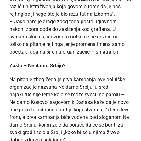
različitih istraživanja koja govore o tome da je naš
rejting bolji nego što je bio rezultat na izborma“.
– Jako nam je drago zbog toga pošto uglavnom
nakon izbora dođe do zasićenja kod građana. U
svakom slučaju, u ovom trenutku se ne osvrćemo
toliko na pitanje rejtinga jer je promena imena samo
početak rada na širenju organizacije – smatra on.
Zašto – Ne damo Srbiju?
Na pitanje zbog čega je prva kampanja ove političke
organizacije nazvana Ne damo Srbiju, u sred
najakutuelnije teme koja se može svesti na parolu –
Ne damo Kosovo, sagovornik Danasa kaže da je novo
ime pokreta, odnosno partije koju stvaraju, Zeleno-levi
front, a prva kampanja biće vođena pod sloganom Ne
damo Srbiju, kojim žele da poruče da će se boriti za
svaki grad i selo u Srbiji „kako bi se u njima živelo
dobro, zdravo i solidarno“.