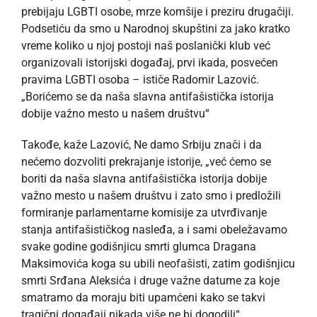
prebijaju LGBTI osobe, mrze komšije i preziru drugačiji.
Podsetiću da smo u Narodnoj skupštini za jako kratko
vreme koliko u njoj postoji naš poslanički klub već
organizovali istorijski događaj, prvi ikada, posvećen
pravima LGBTI osoba – ističe Radomir Lazović.
„Borićemo se da naša slavna antifašistička istorija
dobije važno mesto u našem društvu“
Takođe, kaže Lazović, Ne damo Srbiju znači i da
nećemo dozvoliti prekrajanje istorije, „već ćemo se
boriti da naša slavna antifašistička istorija dobije
važno mesto u našem društvu i zato smo i predložili
formiranje parlamentarne komisije za utvrđivanje
stanja antifašističkog nasleđa, a i sami obeležavamo
svake godine godišnjicu smrti glumca Dragana
Maksimovića koga su ubili neofašisti, zatim godišnjicu
smrti Srđana Aleksića i druge važne datume za koje
smatramo da moraju biti upamćeni kako se takvi
tragični događaji nikada više ne bi dogodili“.