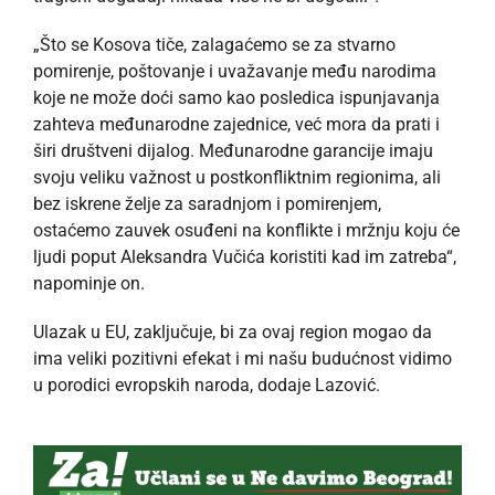
„Što se Kosova tiče, zalagaćemo se za stvarno
pomirenje, poštovanje i uvažavanje među narodima
koje ne može doći samo kao posledica ispunjavanja
zahteva međunarodne zajednice, već mora da prati i
širi društveni dijalog. Međunarodne garancije imaju
svoju veliku važnost u postkonfliktnim regionima, ali
bez iskrene želje za saradnjom i pomirenjem,
ostaćemo zauvek osuđeni na konflikte i mržnju koju će
ljudi poput Aleksandra Vučića koristiti kad im zatreba“,
napominje on.
Ulazak u EU, zaključuje, bi za ovaj region mogao da
ima veliki pozitivni efekat i mi našu budućnost vidimo
u porodici evropskih naroda, dodaje Lazović.