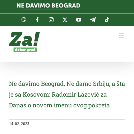
Skip
to
content
Viber
Facebook
Instagram
Twitter
YouTube
Telegram
Tiktok
Ne davimo Beograd, Ne damo Srbiju, a šta
je sa Kosovom: Radomir Lazović za
Danas o novom imenu ovog pokreta
14. 02. 2023.