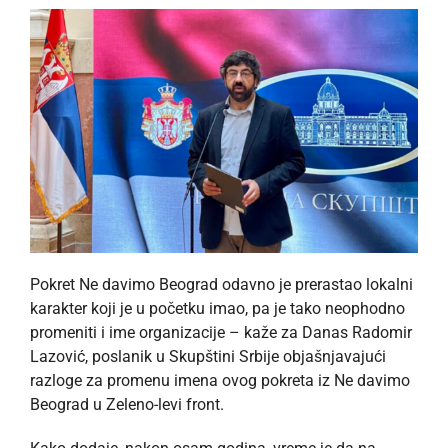
Pokret Ne davimo Beograd odavno je prerastao lokalni
karakter koji je u početku imao, pa je tako neophodno
promeniti i ime organizacije – kaže za Danas Radomir
Lazović, poslanik u Skupštini Srbije objašnjavajući
razloge za promenu imena ovog pokreta iz Ne davimo
Beograd u Zeleno-levi front.