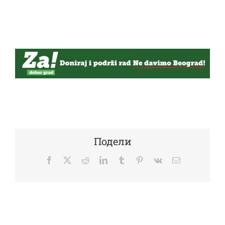
Подели
Facebook
Twitter
Reddit
LinkedIn
Tumblr
Pinterest
Vk
Email