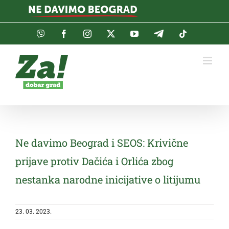
Skip
to
content
Viber
Facebook
Instagram
Twitter
YouTube
Telegram
Tiktok
Ne davimo Beograd i SEOS: Krivične
prijave protiv Dačića i Orlića zbog
nestanka narodne inicijative o litijumu
23. 03. 2023.