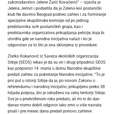
zakonodavstvo Jelene Žarić Kovačević” – izjavila je
Jelena Jerinić i podsetila da je Zeleno-levi poslanički
klub Ne davimo Beograd podneo zahtev i za formiranje
specijalne skupštinske komisije od po jednog
predstavnika svih poslaničkih grupa, kao i
predstavnika organizatora prikupljanja peticije, koja bi
utvrdila gde se narodna inicijativa nalazi i ko je
odgovoran za to što je ona sklonjena iz procedure.
Zlatko Kokanović iz Saveza ekoloških organizacija
Srbije (SEOS) rekao je da su on i drugi pripadnici SEOS
kao potpisnici 14. marta u domu Narodne skupštine
predali zahtev za pokretanje Narodne inicijative. “To je
prvi put u istoriji Srbije da je, po novom Zakonu o
referendumu i narodnoj inicijativi, prikupljeno preko 38
hiljada potpisa, što je odrađeno na celoj teritoriji Srbije.
Sve je u predviđenom roku predato, ali mi ni do dan
danas nismo dobili odgovor iako smo u više navrata
pisali i pre mesec dana predali ponovo zahteve