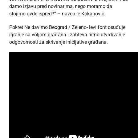
damo izjavu pred novinarima, nego moramo da
stojimo ovde ispred?” – naveo je Kokanović.
Pokret Ne davimo Beograd / Zeleno- levi font osuđuje
igranje sa voljom građana i zahteva hitno utvrđivanje
odgovornosti za skrivanje inicijative građana.