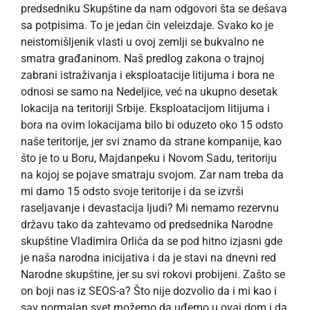
predsedniku Skupštine da nam odgovori šta se dešava
sa potpisima. To je jedan čin veleizdaje. Svako ko je
neistomišljenik vlasti u ovoj zemlji se bukvalno ne
smatra građaninom. Naš predlog zakona o trajnoj
zabrani istraživanja i eksploatacije litijuma i bora ne
odnosi se samo na Nedeljice, već na ukupno desetak
lokacija na teritoriji Srbije. Eksploatacijom litijuma i
bora na ovim lokacijama bilo bi oduzeto oko 15 odsto
naše teritorije, jer svi znamo da strane kompanije, kao
što je to u Boru, Majdanpeku i Novom Sadu, teritoriju
na kojoj se pojave smatraju svojom. Zar nam treba da
mi damo 15 odsto svoje teritorije i da se izvrši
raseljavanje i devastacija ljudi? Mi nemamo rezervnu
državu tako da zahtevamo od predsednika Narodne
skupštine Vladimira Orlića da se pod hitno izjasni gde
je naša narodna inicijativa i da je stavi na dnevni red
Narodne skupštine, jer su svi rokovi probijeni. Zašto se
on boji nas iz SEOS-a? Što nije dozvolio da i mi kao i
sav normalan svet možemo da uđemo u ovaj dom i da