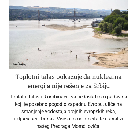
Toplotni talas pokazuje da nuklearna
energija nije rešenje za Srbiju
Toplotni talas u kombinaciji sa nedostatkom padavina
koji je posebno pogodio zapadnu Evropu, utiče na
smanjenje vodostaja brojnih evropskih reka,
uključujući i Dunav. Više o tome pročitajte u analizi
našeg Predraga Momčilovića.