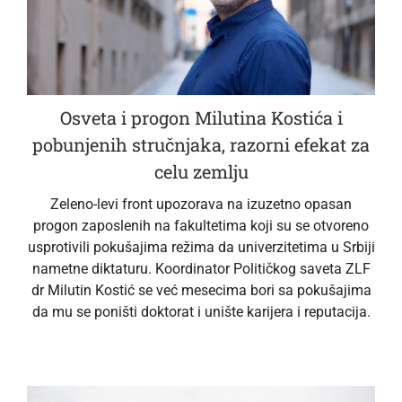
Osveta i progon Milutina Kostića i
pobunjenih stručnjaka, razorni efekat za
celu zemlju
Zeleno-levi front upozorava na izuzetno opasan
progon zaposlenih na fakultetima koji su se otvoreno
usprotivili pokušajima režima da univerzitetima u Srbiji
nametne diktaturu. Koordinator Političkog saveta ZLF
dr Milutin Kostić se već mesecima bori sa pokušajima
da mu se poništi doktorat i unište karijera i reputacija.