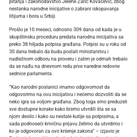
pitanja i zakonodavstvo Jelene Žarić Kovačević, zbog
nestanka narodne inicijative o zabrani iskopavanja
litijuma i bora u Srbiji.
Prošlo je 10 meseci, odnosno 309 dana od kada je u
skupštinsku proceduru predata narodna inicijativa sa
preko 38 hiljada potpisa građana. Potpisi su u roku od
30 dana trebalo da budu poslati ministarstvu i
nadležnom odboru na proveru i zatim je odmah trebalo
da se nađu na dnevnom redu prve naredne redovne
sednice parlamenta.
“Kao narodni poslanici imamo odgovornost da
odgovorimo na ovu inicijativu i nećemo dozvoliti da se
neko igra sa voljom građana. Zbog toga smo preduzeli
sve dostupne korake kako bismo utvrdili šta se sa
njom desilo i kako su nestale kutije sa potpisima, a
sada podnoseći krivičnu prijavu želimo da utvrdimo i
ko je odgovoran za ovo kršenje zakona” – izjavio je