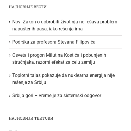
НАЈНОВИЈЕ ВЕСТИ
Novi Zakon o dobrobiti životinja ne rešava problem
napuštenih pasa, iako rešenja ima
Podrška za profesora Stevana Filipovića
Osveta i progon Milutina Kostića i pobunjenih
stručnjaka, razorni efekat za celu zemlju
Toplotni talas pokazuje da nuklearna energija nije
rešenje za Srbiju
Srbija gori – vreme je za sistemski odgovor
НАЈНОВИЈИ ТВИТОВИ