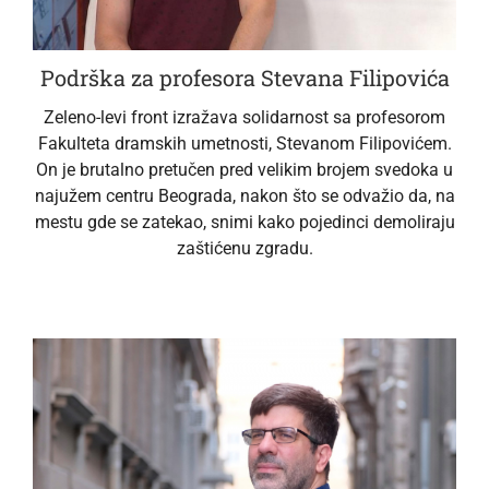
Podrška za profesora Stevana Filipovića
Zeleno-levi front izražava solidarnost sa profesorom
Fakulteta dramskih umetnosti, Stevanom Filipovićem.
On je brutalno pretučen pred velikim brojem svedoka u
najužem centru Beograda, nakon što se odvažio da, na
mestu gde se zatekao, snimi kako pojedinci demoliraju
zaštićenu zgradu.