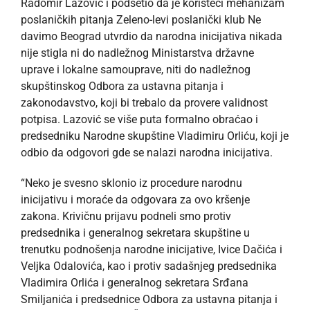
Radomir Lazović i podsetio da je koristeći mehanizam
poslaničkih pitanja Zeleno-levi poslanički klub Ne
davimo Beograd utvrdio da narodna inicijativa nikada
nije stigla ni do nadležnog Ministarstva državne
uprave i lokalne samouprave, niti do nadležnog
skupštinskog Odbora za ustavna pitanja i
zakonodavstvo, koji bi trebalo da provere validnost
potpisa. Lazović se više puta formalno obraćao i
predsedniku Narodne skupštine Vladimiru Orliću, koji je
odbio da odgovori gde se nalazi narodna inicijativa.
“Neko je svesno sklonio iz procedure narodnu
inicijativu i moraće da odgovara za ovo kršenje
zakona. Krivičnu prijavu podneli smo protiv
predsednika i generalnog sekretara skupštine u
trenutku podnošenja narodne inicijative, Ivice Dačića i
Veljka Odalovića, kao i protiv sadašnjeg predsednika
Vladimira Orlića i generalnog sekretara Srđana
Smiljanića i predsednice Odbora za ustavna pitanja i