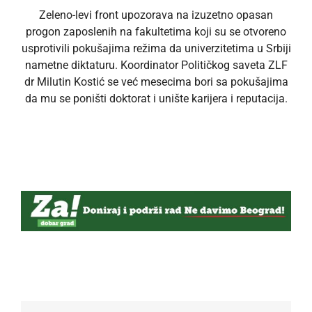
Zeleno-levi front upozorava na izuzetno opasan
progon zaposlenih na fakultetima koji su se otvoreno
usprotivili pokušajima režima da univerzitetima u Srbiji
nametne diktaturu. Koordinator Političkog saveta ZLF
dr Milutin Kostić se već mesecima bori sa pokušajima
da mu se poništi doktorat i unište karijera i reputacija.