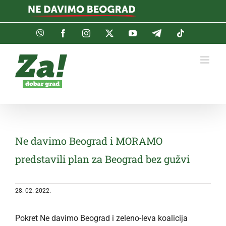
Skip
to
content
Viber
Facebook
Instagram
Twitter
YouTube
Telegram
Tiktok
Ne davimo Beograd i MORAMO
predstavili plan za Beograd bez gužvi
28. 02. 2022.
Pokret Ne davimo Beograd i zeleno-leva koalicija