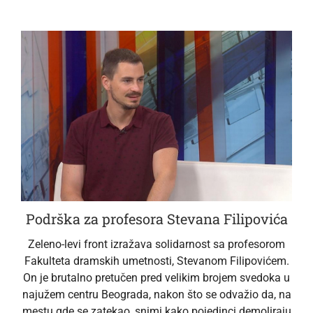
Podrška za profesora Stevana Filipovića
Zeleno-levi front izražava solidarnost sa profesorom
Fakulteta dramskih umetnosti, Stevanom Filipovićem.
On je brutalno pretučen pred velikim brojem svedoka u
najužem centru Beograda, nakon što se odvažio da, na
mestu gde se zatekao, snimi kako pojedinci demoliraju