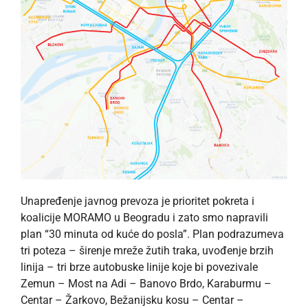
Unapređenje javnog prevoza je prioritet pokreta i
koalicije MORAMO u Beogradu i zato smo napravili
plan “30 minuta od kuće do posla”. Plan podrazumeva
tri poteza – širenje mreže žutih traka, uvođenje brzih
linija – tri brze autobuske linije koje bi povezivale
Zemun – Most na Adi – Banovo Brdo, Karaburmu –
Centar – Žarkovo, Bežanijsku kosu – Centar –