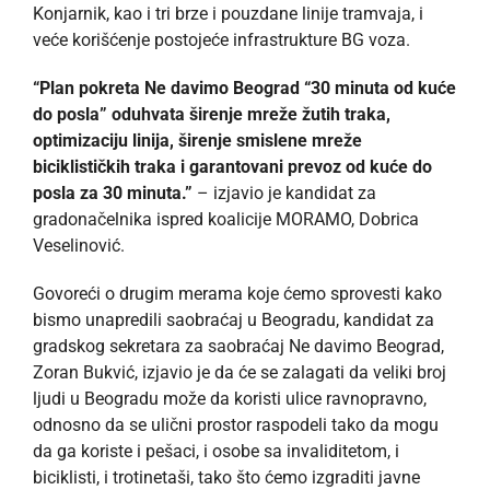
Konjarnik, kao i tri brze i pouzdane linije tramvaja, i
veće korišćenje postojeće infrastrukture BG voza.
“Plan pokreta Ne davimo Beograd “30 minuta od kuće
do posla” oduhvata širenje mreže žutih traka,
optimizaciju linija, širenje smislene mreže
biciklističkih traka i garantovani prevoz od kuće do
posla za 30 minuta.”
– izjavio je kandidat za
gradonačelnika ispred koalicije MORAMO, Dobrica
Veselinović.
Govoreći o drugim merama koje ćemo sprovesti kako
bismo unapredili saobraćaj u Beogradu, kandidat za
gradskog sekretara za saobraćaj Ne davimo Beograd,
Zoran Bukvić, izjavio je da će se zalagati da veliki broj
ljudi u Beogradu može da koristi ulice ravnopravno,
odnosno da se ulični prostor raspodeli tako da mogu
da ga koriste i pešaci, i osobe sa invaliditetom, i
biciklisti, i trotinetaši, tako što ćemo izgraditi javne