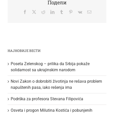
Подели
Facebook
Twitter
Reddit
LinkedIn
Tumblr
Pinterest
Vk
Email
НАЈНОВИЈЕ ВЕСТИ
Poseta Zelenskog – prilika da Srbija pokaže
solidarnost sa ukrajinskim narodom
Novi Zakon o dobrobiti životinja ne rešava problem
napuštenih pasa, iako rešenja ima
Podrška za profesora Stevana Filipovića
Osveta i progon Milutina Kostića i pobunjenih