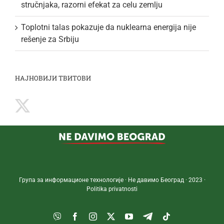
stručnjaka, razorni efekat za celu zemlju
Toplotni talas pokazuje da nuklearna energija nije
rešenje za Srbiju
НАЈНОВИЈИ ТВИТОВИ
Група за информационе технологије · Не давимо Београд · 2023 ·
Politika privatnosti
Viber
Facebook
Instagram
Twitter
YouTube
Telegram
Tiktok