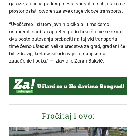
garaže, a ulična parking mesta spustiti u njih, i tako će
prostor ostati otvoren za sve druge vidove transporta.
“Uvešćemo i sistem javnih bicikala i time ćemo
unaprediti saobraćaj u Beogradu tako što će se skoro
dva posto putovanja prebaciti na taj vid transporta i
time ćemo uštedeti velika sredstva za grad, građani će
biti zdraviji, kretaće se održivije i smanjićemo
zagađenje i buku.” – izjavio je Zoran Bukvić.
Pročitaj i ovo: