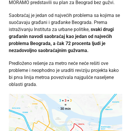
MORAMO predstavili su plan za Beograd bez gužvi.
Saobraćaj je jedan od najvećih problema sa kojima se
suočavaju građani i građanke Beograda. Prema
istraživanju Instituta za urbane politike,
svaki drugi
građanin navodi saobraćaj kao jedan od najvećih
problema Beograda, a čak 72 procenta ljudi je
nezadovoljno saobraćajnim gužvama.
Predloženo rešenje za metro neće neće rešiti ove
probleme i neophodno je uraditi reviziju projekta kako
bi prva linija metroa povezivala najgušće naseljene
oblasti grada.