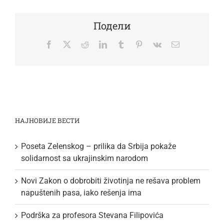
Подели
Facebook
Twitter
Reddit
LinkedIn
Tumblr
Pinterest
Vk
Email
НАЈНОВИЈЕ ВЕСТИ
Poseta Zelenskog – prilika da Srbija pokaže
solidarnost sa ukrajinskim narodom
Novi Zakon o dobrobiti životinja ne rešava problem
napuštenih pasa, iako rešenja ima
Podrška za profesora Stevana Filipovića