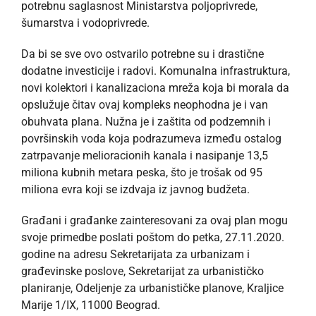
potrebnu saglasnost Ministarstva poljoprivrede,
šumarstva i vodoprivrede.
Da bi se sve ovo ostvarilo potrebne su i drastične
dodatne investicije i radovi. Komunalna infrastruktura,
novi kolektori i kanalizaciona mreža koja bi morala da
opslužuje čitav ovaj kompleks neophodna je i van
obuhvata plana. Nužna je i zaštita od podzemnih i
površinskih voda koja podrazumeva između ostalog
zatrpavanje melioracionih kanala i nasipanje 13,5
miliona kubnih metara peska, što je trošak od 95
miliona evra koji se izdvaja iz javnog budžeta.
Građani i građanke zainteresovani za ovaj plan mogu
svoje primedbe poslati poštom do petka, 27.11.2020.
godine na adresu Sekretarijata za urbanizam i
građevinske poslove, Sekretarijat za urbanističko
planiranje, Odeljenje za urbanističke planove, Kraljice
Marije 1/IX, 11000 Beograd.