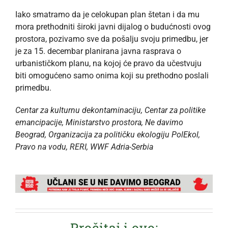
Iako smatramo da je celokupan plan štetan i da mu
mora prethodniti široki javni dijalog o budućnosti ovog
prostora, pozivamo sve da pošalju svoju primedbu, jer
je za 15. decembar planirana javna rasprava o
urbanističkom planu, na kojoj će pravo da učestvuju
biti omogućeno samo onima koji su prethodno poslali
primedbu.
Centar za kulturnu dekontaminaciju, Centar za politike
emancipacije, Ministarstvo prostora, Ne davimo
Beograd, Organizacija za političku ekologiju PolEkol,
Pravo na vodu, RERI, WWF Adria-Serbia
Pročitaj i ovo: