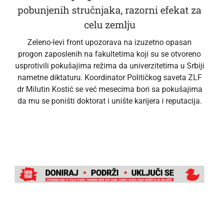
pobunjenih stručnjaka, razorni efekat za
celu zemlju
Zeleno-levi front upozorava na izuzetno opasan
progon zaposlenih na fakultetima koji su se otvoreno
usprotivili pokušajima režima da univerzitetima u Srbiji
nametne diktaturu. Koordinator Političkog saveta ZLF
dr Milutin Kostić se već mesecima bori sa pokušajima
da mu se poništi doktorat i unište karijera i reputacija.