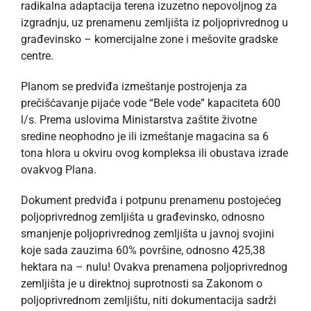
radikalna adaptacija terena izuzetno nepovoljnog za
izgradnju, uz prenamenu zemljišta iz poljoprivrednog u
građevinsko – komercijalne zone i mešovite gradske
centre.
Planom se predviđa izmeštanje postrojenja za
prečišćavanje pijaće vode “Bele vode” kapaciteta 600
l/s. Prema uslovima Ministarstva zaštite životne
sredine neophodno je ili izmeštanje magacina sa 6
tona hlora u okviru ovog kompleksa ili obustava izrade
ovakvog Plana.
Dokument predviđa i potpunu prenamenu postojećeg
poljoprivrednog zemljišta u građevinsko, odnosno
smanjenje poljoprivrednog zemljišta u javnoj svojini
koje sada zauzima 60% površine, odnosno 425,38
hektara na – nulu! Ovakva prenamena poljoprivrednog
zemljišta je u direktnoj suprotnosti sa Zakonom o
poljoprivrednom zemljištu, niti dokumentacija sadrži