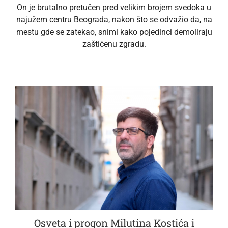
On je brutalno pretučen pred velikim brojem svedoka u
najužem centru Beograda, nakon što se odvažio da, na
mestu gde se zatekao, snimi kako pojedinci demoliraju
zaštićenu zgradu.
Osveta i progon Milutina Kostića i