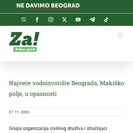
Skip
to
content
Viber
Facebook
Instagram
Twitter
YouTube
Telegram
Tiktok
Najveće vodoizvorište Beograda, Makiško
polje, u opasnosti
27. 11. 2020.
Grupa organizacija civilnog društva i stručnjaci