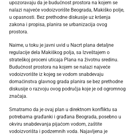
upozoravaju da je budućnost prostora na kojem se
nalazi najveće vodoizvorište Beograda, Makiško polje,
u opasnosti. Bez prethodne diskusije uz kršenja
zakona i propisa, planira se urbanizacija ovog
prostora.
Naime, u toku je javni uvid u Nacrt plana detaljne
regulacije dela Makiškog polja, sa Izveštajem o
strateškoj proceni uticaja Plana na životnu sredinu.
Budućnost prostora na kojem se nalazi najveće
vodoizvorište iz kojeg se vodom snabdevaju
domaćinstva glavnog grada planira se bez prethodne
diskusije o razvoju ovog područja koje je od ogromnog
značaja.
Smatramo da je ovaj plan u direktnom konfliktu sa
potrebama građanki i građana Beograda, posebno u
okviru snabdevanja pijaćom vodom, zaštite
vodoizvorišta i podzemnih voda. Najavljena je