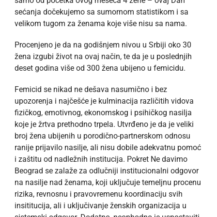
samo od početka ovog meseca 4 žene – ovaj Dan
sećanja dočekujemo sa sumornom statistikom i sa
velikom tugom za ženama koje više nisu sa nama.
Procenjeno je da na godišnjem nivou u Srbiji oko 30
žena izgubi život na ovaj način, te da je u poslednjih
deset godina više od 300 žena ubijeno u femicidu.
Femicid se nikad ne dešava nasumično i bez
upozorenja i najčešće je kulminacija različitih vidova
fizičkog, emotivnog, ekonomskog i psihičkog nasilja
koje je žrtva prethodno trpela. Utvrđeno je da je veliki
broj žena ubijenih u porodično-partnerskom odnosu
ranije prijavilo nasilje, ali nisu dobile adekvatnu pomoć
i zaštitu od nadležnih institucija. Pokret Ne davimo
Beograd se zalaže za odlučniji institucionalni odgovor
na nasilje nad ženama, koji uključuje temeljnu procenu
rizika, revnosnu i pravovremenu koordinaciju svih
insititucija, ali i uključivanje ženskih organizacija u