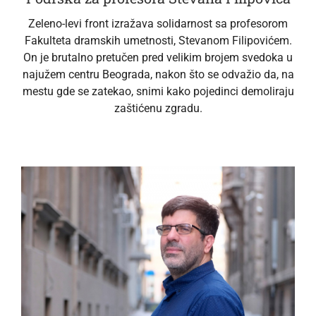
Zeleno-levi front izražava solidarnost sa profesorom
Fakulteta dramskih umetnosti, Stevanom Filipovićem.
On je brutalno pretučen pred velikim brojem svedoka u
najužem centru Beograda, nakon što se odvažio da, na
mestu gde se zatekao, snimi kako pojedinci demoliraju
zaštićenu zgradu.