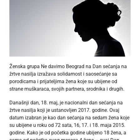
Ženska grupa Ne davimo Beograd na Dan sećanja na
žrtve nasilja izražava solidarnost i saosećanje sa
porodicama i prijateljima žena koje su ubijene od
strane muškaraca, svojih partnera, srodnika i drugih.
Današnji dan, 18. maj, je nacionalni dan sećanja na
žrtve nasilja koji je ustanovljen 2017. godine. Ovaj
datum izabran je kao dan sećanja na sedam žena koje
su ubijene u roku od 72 sata, 16, 17. i 18. maja 2015.
godine. Kako je od početka godine ubijeno 18 žena, a