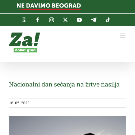
Skip
to
content
Viber
Facebook
Instagram
Twitter
YouTube
Telegram
Tiktok
Nacionalni dan sećanja na žrtve nasilja
18. 05. 2023.