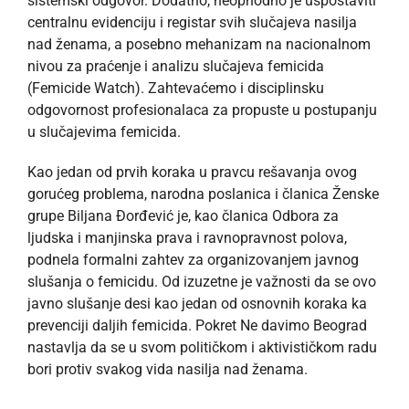
sistemski odgovor. Dodatno, neophodno je uspostaviti
centralnu evidenciju i registar svih slučajeva nasilja
nad ženama, a posebno mehanizam na nacionalnom
nivou za praćenje i analizu slučajeva femicida
(Femicide Watch). Zahtevaćemo i disciplinsku
odgovornost profesionalaca za propuste u postupanju
u slučajevima femicida.
Kao jedan od prvih koraka u pravcu rešavanja ovog
gorućeg problema, narodna poslanica i članica Ženske
grupe Biljana Đorđević je, kao članica Odbora za
ljudska i manjinska prava i ravnopravnost polova,
podnela formalni zahtev za organizovanjem javnog
slušanja o femicidu. Od izuzetne je važnosti da se ovo
javno slušanje desi kao jedan od osnovnih koraka ka
prevenciji daljih femicida. Pokret Ne davimo Beograd
nastavlja da se u svom političkom i aktivističkom radu
bori protiv svakog vida nasilja nad ženama.