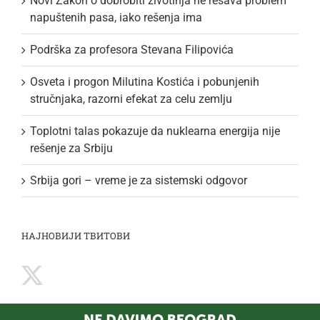
Novi Zakon o dobrobiti životinja ne rešava problem
napuštenih pasa, iako rešenja ima
Podrška za profesora Stevana Filipovića
Osveta i progon Milutina Kostića i pobunjenih
stručnjaka, razorni efekat za celu zemlju
Toplotni talas pokazuje da nuklearna energija nije
rešenje za Srbiju
Srbija gori – vreme je za sistemski odgovor
НАЈНОВИЈИ ТВИТОВИ