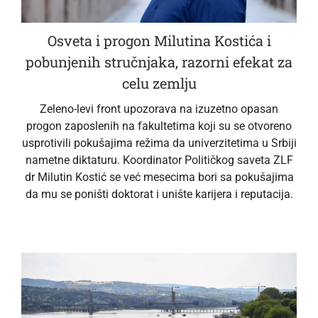
Osveta i progon Milutina Kostića i
pobunjenih stručnjaka, razorni efekat za
celu zemlju
Zeleno-levi front upozorava na izuzetno opasan
progon zaposlenih na fakultetima koji su se otvoreno
usprotivili pokušajima režima da univerzitetima u Srbiji
nametne diktaturu. Koordinator Političkog saveta ZLF
dr Milutin Kostić se već mesecima bori sa pokušajima
da mu se poništi doktorat i unište karijera i reputacija.