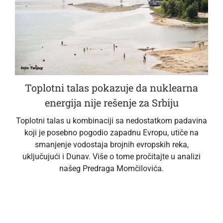
Toplotni talas pokazuje da nuklearna
energija nije rešenje za Srbiju
Toplotni talas u kombinaciji sa nedostatkom padavina
koji je posebno pogodio zapadnu Evropu, utiče na
smanjenje vodostaja brojnih evropskih reka,
uključujući i Dunav. Više o tome pročitajte u analizi
našeg Predraga Momčilovića.