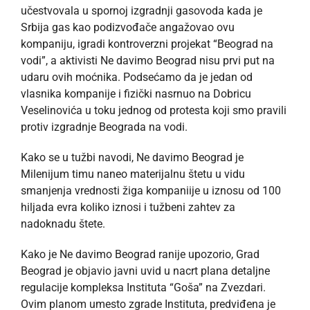
učestvovala u spornoj izgradnji gasovoda kada je
Srbija gas kao podizvođače angažovao ovu
kompaniju, igradi kontroverzni projekat “Beograd na
vodi”, a aktivisti Ne davimo Beograd nisu prvi put na
udaru ovih moćnika. Podsećamo da je jedan od
vlasnika kompanije i fizički nasrnuo na Dobricu
Veselinovića u toku jednog od protesta koji smo pravili
protiv izgradnje Beograda na vodi.
Kako se u tužbi navodi, Ne davimo Beograd je
Milenijum timu naneo materijalnu štetu u vidu
smanjenja vrednosti žiga kompaniije u iznosu od 100
hiljada evra koliko iznosi i tužbeni zahtev za
nadoknadu štete.
Kako je Ne davimo Beograd ranije upozorio, Grad
Beograd je objavio javni uvid u nacrt plana detaljne
regulacije kompleksa Instituta “Goša” na Zvezdari.
Ovim planom umesto zgrade Instituta, predviđena je