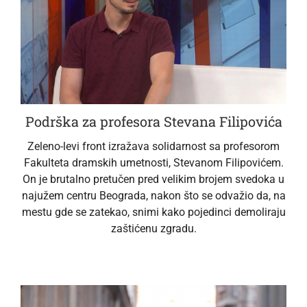
Podrška za profesora Stevana Filipovića
Zeleno-levi front izražava solidarnost sa profesorom
Fakulteta dramskih umetnosti, Stevanom Filipovićem.
On je brutalno pretučen pred velikim brojem svedoka u
najužem centru Beograda, nakon što se odvažio da, na
mestu gde se zatekao, snimi kako pojedinci demoliraju
zaštićenu zgradu.