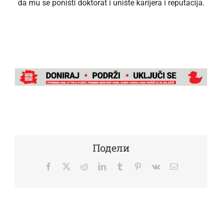
da mu se poništi doktorat i unište karijera i reputacija.
Подели
Facebook
Twitter
Reddit
LinkedIn
Tumblr
Pinterest
Vk
Email