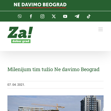
Skip
to
content
Viber
Facebook
Instagram
Twitter
YouTube
Telegram
Tiktok
Milenijum tim tužio Ne davimo Beograd
07. 04. 2021.