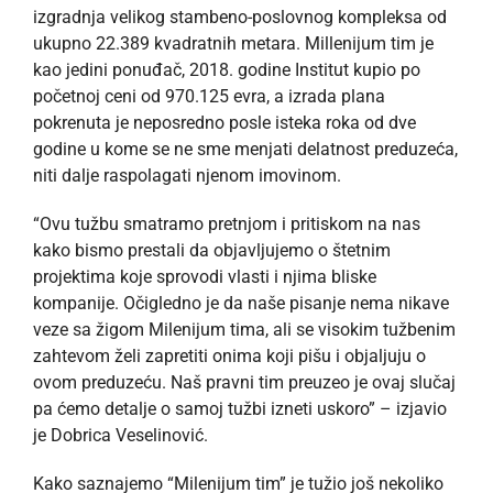
izgradnja velikog stambeno-poslovnog kompleksa od
ukupno 22.389 kvadratnih metara. Millenijum tim je
kao jedini ponuđač, 2018. godine Institut kupio po
početnoj ceni od 970.125 evra, a izrada plana
pokrenuta je neposredno posle isteka roka od dve
godine u kome se ne sme menjati delatnost preduzeća,
niti dalje raspolagati njenom imovinom.
“Ovu tužbu smatramo pretnjom i pritiskom na nas
kako bismo prestali da objavljujemo o štetnim
projektima koje sprovodi vlasti i njima bliske
kompanije. Očigledno je da naše pisanje nema nikave
veze sa žigom Milenijum tima, ali se visokim tužbenim
zahtevom želi zapretiti onima koji pišu i objaljuju o
ovom preduzeću. Naš pravni tim preuzeo je ovaj slučaj
pa ćemo detalje o samoj tužbi izneti uskoro” – izjavio
je Dobrica Veselinović.
Kako saznajemo “Milenijum tim” je tužio još nekoliko