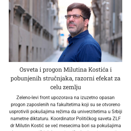
Osveta i progon Milutina Kostića i
pobunjenih stručnjaka, razorni efekat za
celu zemlju
Zeleno-levi front upozorava na izuzetno opasan
progon zaposlenih na fakultetima koji su se otvoreno
usprotivili pokušajima režima da univerzitetima u Srbiji
nametne diktaturu. Koordinator Političkog saveta ZLF
dr Milutin Kostić se već mesecima bori sa pokušajima