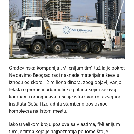
Građevinska kompanija „Milenijum tim” tužila je pokret
Ne davimo Beograd radi naknade materijalne štete u
iznosu od skoro 12 miliona dinara, zbog objavljivanja
teksta o promeni urbanističkog plana kojim se ovoj
kompaniji omogućava rušenje istraživačko-razvojnog
instituta Goša i izgradnja stambeno-poslovnog
kompleksa na istom mestu.
Iako u velikom broju poslova sa vlastima, “Milenijum
tim” je firma koja je najpoznatija po tome što je