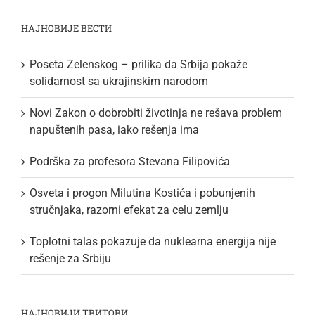
НАЈНОВИЈЕ ВЕСТИ
Poseta Zelenskog – prilika da Srbija pokaže
solidarnost sa ukrajinskim narodom
Novi Zakon o dobrobiti životinja ne rešava problem
napuštenih pasa, iako rešenja ima
Podrška za profesora Stevana Filipovića
Osveta i progon Milutina Kostića i pobunjenih
stručnjaka, razorni efekat za celu zemlju
Toplotni talas pokazuje da nuklearna energija nije
rešenje za Srbiju
НАЈНОВИЈИ ТВИТОВИ