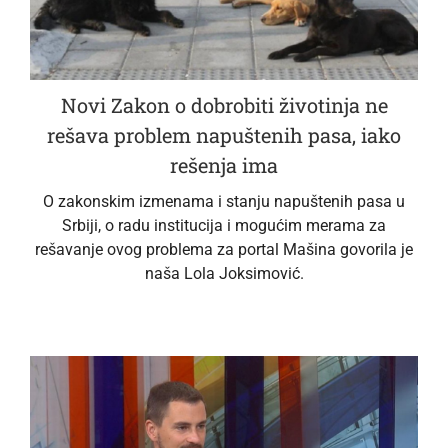
Novi Zakon o dobrobiti životinja ne
rešava problem napuštenih pasa, iako
rešenja ima
O zakonskim izmenama i stanju napuštenih pasa u
Srbiji, o radu institucija i mogućim merama za
rešavanje ovog problema za portal Mašina govorila je
naša Lola Joksimović.