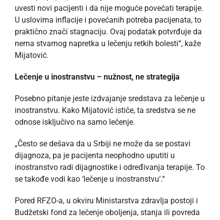
uvesti novi pacijenti i da nije moguće povećati terapije.
U uslovima inflacije i povećanih potreba pacijenata, to
praktično znači stagnaciju. Ovaj podatak potvrđuje da
nema stvarnog napretka u lečenju retkih bolesti“, kaže
Mijatović.
Lečenje u inostranstvu – nužnost, ne strategija
Posebno pitanje jeste izdvajanje sredstava za lečenje u
inostranstvu. Kako Mijatović ističe, ta sredstva se ne
odnose isključivo na samo lečenje.
„Često se dešava da u Srbiji ne može da se postavi
dijagnoza, pa je pacijenta neophodno uputiti u
inostranstvo radi dijagnostike i određivanja terapije. To
se takođe vodi kao ‘lečenje u inostranstvu’.“
Pored RFZO-a, u okviru Ministarstva zdravlja postoji i
Budžetski fond za lečenje oboljenja, stanja ili povreda