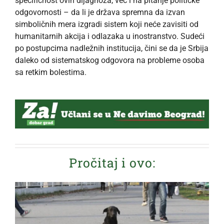
specifičnost ovih dijagnoza, već i na pitanje političke
odgovornosti – da li je država spremna da izvan
simboličnih mera izgradi sistem koji neće zavisiti od
humanitarnih akcija i odlazaka u inostranstvo. Sudeći
po postupcima nadležnih institucija, čini se da je Srbija
daleko od sistematskog odgovora na probleme osoba
sa retkim bolestima.
Pročitaj i ovo: