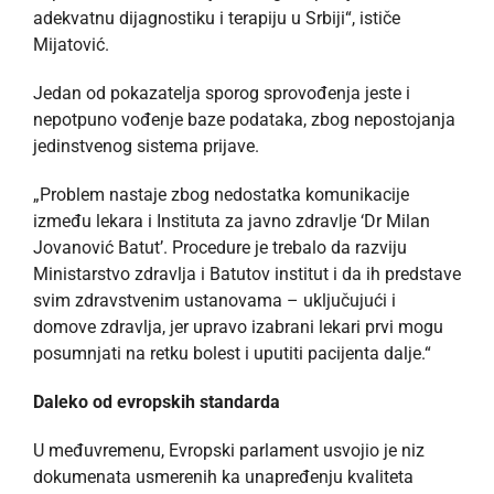
adekvatnu dijagnostiku i terapiju u Srbiji“, ističe
Mijatović.
Jedan od pokazatelja sporog sprovođenja jeste i
nepotpuno vođenje baze podataka, zbog nepostojanja
jedinstvenog sistema prijave.
„Problem nastaje zbog nedostatka komunikacije
između lekara i Instituta za javno zdravlje ‘Dr Milan
Jovanović Batut’. Procedure je trebalo da razviju
Ministarstvo zdravlja i Batutov institut i da ih predstave
svim zdravstvenim ustanovama – uključujući i
domove zdravlja, jer upravo izabrani lekari prvi mogu
posumnjati na retku bolest i uputiti pacijenta dalje.“
Daleko od evropskih standarda
U međuvremenu, Evropski parlament usvojio je niz
dokumenata usmerenih ka unapređenju kvaliteta