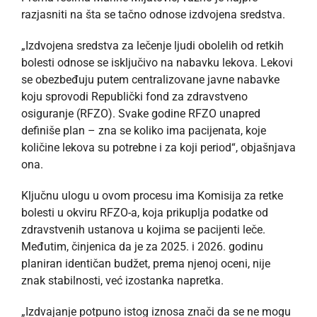
razjasniti na šta se tačno odnose izdvojena sredstva.
„Izdvojena sredstva za lečenje ljudi obolelih od retkih
bolesti odnose se isključivo na nabavku lekova. Lekovi
se obezbeđuju putem centralizovane javne nabavke
koju sprovodi Republički fond za zdravstveno
osiguranje (RFZO). Svake godine RFZO unapred
definiše plan – zna se koliko ima pacijenata, koje
količine lekova su potrebne i za koji period“, objašnjava
ona.
Ključnu ulogu u ovom procesu ima Komisija za retke
bolesti u okviru RFZO-a, koja prikuplja podatke od
zdravstvenih ustanova u kojima se pacijenti leče.
Međutim, činjenica da je za 2025. i 2026. godinu
planiran identičan budžet, prema njenoj oceni, nije
znak stabilnosti, već izostanka napretka.
„Izdvajanje potpuno istog iznosa znači da se ne mogu