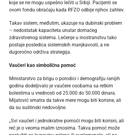
koje se ne mogu uspešno lečiti u Srbiji. Pacijenti se
ovom fondu obraćaju kada RFZO odbije njihov zahtev.
Takav sistem, međutim, ukazuje na dubinski problem
– nedostatak kapaciteta unutar domaćeg
zdravstvenog sistema. Lečenje u inostranstvu tako
postaje posledica sistemskih manjkavosti, a ne
dugoročno održiva strategija.
Vaučeri kao simbolična pomoć
Ministarstvo za brigu o porodici i demografiju ranijih
godina dodeljivalo je vaučere osobama sa retkim
bolestima u vrednosti od 25.000 do 50.000 dinara.
Mijatović smatra da takve mere mogu biti korisne, ali
da su suštinski nedovoljne.
„Svi vaučeri i jednokratne pomoći mogu biti korisni, ali
reč je o veoma malim iznosima. Takva pomoć može