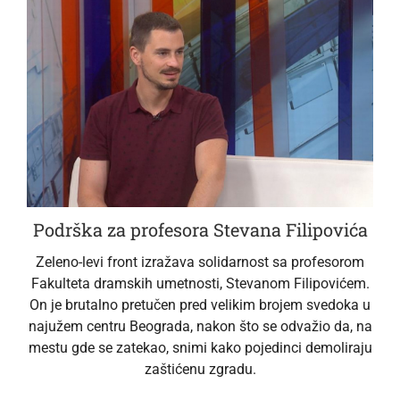
Podrška za profesora Stevana Filipovića
Zeleno-levi front izražava solidarnost sa profesorom
Fakulteta dramskih umetnosti, Stevanom Filipovićem.
On je brutalno pretučen pred velikim brojem svedoka u
najužem centru Beograda, nakon što se odvažio da, na
mestu gde se zatekao, snimi kako pojedinci demoliraju
zaštićenu zgradu.