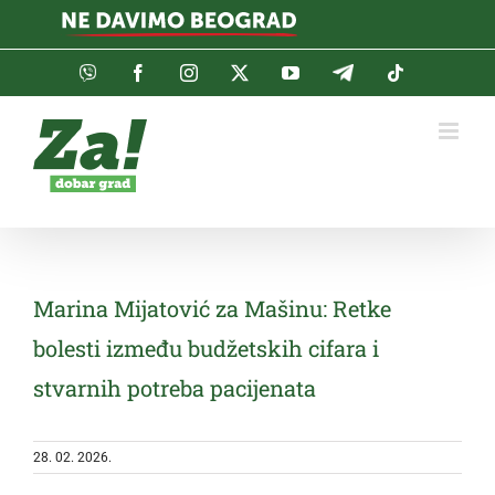
Skip
to
content
Viber
Facebook
Instagram
Twitter
YouTube
Telegram
Tiktok
Marina Mijatović za Mašinu: Retke
bolesti između budžetskih cifara i
stvarnih potreba pacijenata
28. 02. 2026.