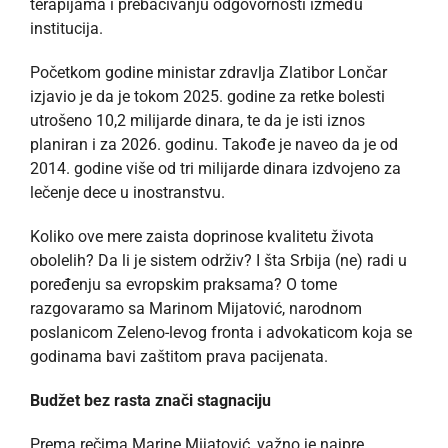
terapijama i prebacivanju odgovornosti između
institucija.
Početkom godine ministar zdravlja Zlatibor Lončar
izjavio je da je tokom 2025. godine za retke bolesti
utrošeno 10,2 milijarde dinara, te da je isti iznos
planiran i za 2026. godinu. Takođe je naveo da je od
2014. godine više od tri milijarde dinara izdvojeno za
lečenje dece u inostranstvu.
Koliko ove mere zaista doprinose kvalitetu života
obolelih? Da li je sistem održiv? I šta Srbija (ne) radi u
poređenju sa evropskim praksama? O tome
razgovaramo sa Marinom Mijatović, narodnom
poslanicom Zeleno-levog fronta i advokaticom koja se
godinama bavi zaštitom prava pacijenata.
Budžet bez rasta znači stagnaciju
Prema rečima Marine Mijatović, važno je najpre