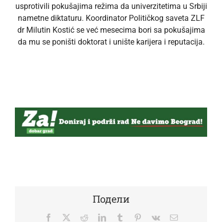
usprotivili pokušajima režima da univerzitetima u Srbiji
nametne diktaturu. Koordinator Političkog saveta ZLF
dr Milutin Kostić se već mesecima bori sa pokušajima
da mu se poništi doktorat i unište karijera i reputacija.
Подели
Facebook
Twitter
Reddit
LinkedIn
Tumblr
Pinterest
Vk
Email