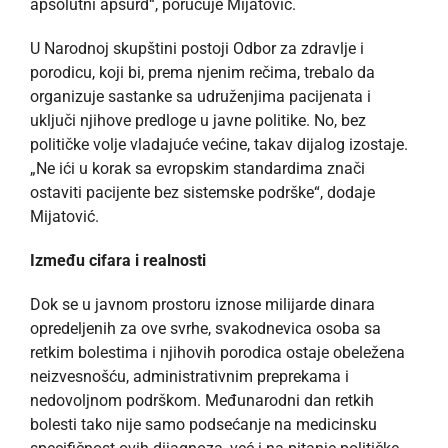
apsolutni apsurd“, poručuje Mijatović.
U Narodnoj skupštini postoji Odbor za zdravlje i
porodicu, koji bi, prema njenim rečima, trebalo da
organizuje sastanke sa udruženjima pacijenata i
uključi njihove predloge u javne politike. No, bez
političke volje vladajuće većine, takav dijalog izostaje.
„Ne ići u korak sa evropskim standardima znači
ostaviti pacijente bez sistemske podrške“, dodaje
Mijatović.
Između cifara i realnosti
Dok se u javnom prostoru iznose milijarde dinara
opredeljenih za ove svrhe, svakodnevica osoba sa
retkim bolestima i njihovih porodica ostaje obeležena
neizvesnošću, administrativnim preprekama i
nedovoljnom podrškom. Međunarodni dan retkih
bolesti tako nije samo podsećanje na medicinsku