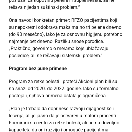
poslužiti za kupovinu pelena ili suplemenata, ali ne
rešava nijedan suštinski problem.“
Ona navodi konkretan primer: RFZO pacijentima koji
su nepokretni odobrava maksimalno tri pelene dnevno
(do 90 mesečno), iako je za osnovnu higijenu potrebno
najmanje pet dnevno. Razliku snose porodice.
„Praktično, govorimo o merama koje ublažavaju
posledice, ali ne rešavaju sistemski problem.“
Program bez pune primene
Program za retke bolesti i prateći Akcioni plan bili su
na snazi od 2020. do 2022. godine. Iako su formalno
postojali, njihova primena ostala je ograničena.
„Plan je trebalo da doprinese razvoju dijagnostike i
lečenja, ali je jasno da je ostvaren u malom procentu.
Formirani su centri za retke bolesti, ali nema dovoljno
kapaciteta da oni razviju i omoguće pacijentima