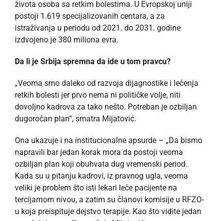
života osoba sa retkim bolestima. U Evropskoj uniji
postoji 1.619 specijalizovanih centara, a za
istraživanja u periodu od 2021. do 2031. godine
izdvojeno je 380 miliona evra.
Da li je Srbija spremna da ide u tom pravcu?
„Veoma smo daleko od razvoja dijagnostike i lečenja
retkih bolesti jer prvo nema ni političke volje, niti
dovoljno kadrova za tako nešto. Potreban je ozbiljan
dugoročan plan“, smatra Mijatović.
Ona ukazuje i na institucionalne apsurde – „Da bismo
napravili bar jedan korak mora da postoji veoma
ozbiljan plan koji obuhvata dug vremenski period.
Kada su u pitanju kadrovi, iz pravnog ugla, veoma
veliki je problem što isti lekari leče pacijente na
tercijarnom nivou, a zatim su članovi komisije u RFZO-
u koja preispituje dejstvo terapije. Kao što vidite jedan