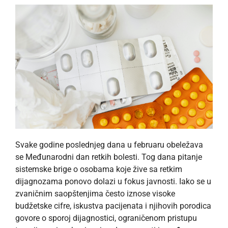
Svake godine poslednjeg dana u februaru obeležava
se Međunarodni dan retkih bolesti. Tog dana pitanje
sistemske brige o osobama koje žive sa retkim
dijagnozama ponovo dolazi u fokus javnosti. Iako se u
zvaničnim saopštenjima često iznose visoke
budžetske cifre, iskustva pacijenata i njihovih porodica
govore o sporoj dijagnostici, ograničenom pristupu