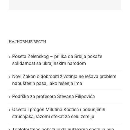
НАЈНОВИЈЕ ВЕСТИ
Poseta Zelenskog – prilika da Srbija pokaže
solidarnost sa ukrajinskim narodom
Novi Zakon o dobrobiti životinja ne rešava problem
napuštenih pasa, iako rešenja ima
Podrška za profesora Stevana Filipovića
Osveta i progon Milutina Kostića i pobunjenih
stručnjaka, razorni efekat za celu zemlju
Toplotni talas pokazuje da nuklearna energija nije