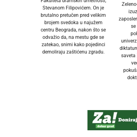
Fakulteta dramskih umetnosti,
Zeleno
Stevanom Filipovićem. On je
izu
brutalno pretučen pred velikim
zaposlen
brojem svedoka u najužem
se
centru Beograda, nakon što se
po
odvažio da, na mestu gde se
univerz
zatekao, snimi kako pojedinci
diktatur
demoliraju zaštićenu zgradu.
saveta 
ve
pokuš
dokt