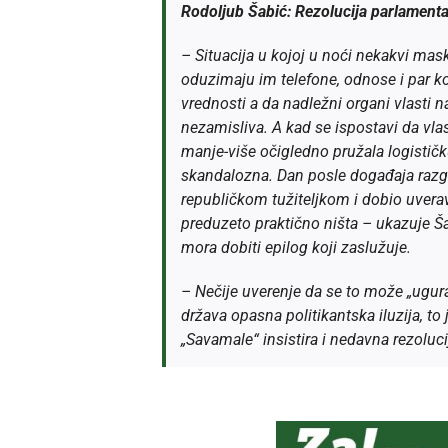
Rodoljub Šabić: Rezolucija parlament
– Situacija u kojoj u noći nekakvi maski
oduzimaju im telefone, odnose i par k
vrednosti a da nadležni organi vlasti n
nezamisliva. A kad se ispostavi da vl
manje-više očigledno pružala logističku
skandalozna. Dan posle događaja raz
republičkom tužiteljkom i dobio uverav
preduzeto praktično ništa – ukazuje Š
mora dobiti epilog koji zaslužuje.
– Nečije uverenje da se to može „ugura
država opasna politikantska iluzija, to
„Savamale“ insistira i nedavna rezoluc