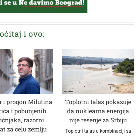
očitaj i ovo:
 i progon Milutina
Toplotni talas pokazuje
tića i pobunjenih
da nuklearna energija
učnjaka, razorni
nije rešenje za Srbiju
at za celu zemlju
Toplotni talas u kombinaciji sa