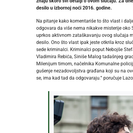
znaju skoro svi detalji o ovom slučaju. Za dn
desilo u izbornoj noći 2016. godine.
Na pitanje kako komentariše to što vlast i dalj
odgovara da više nema nikakve misterije oko Sa
uprkos aktivnom zataškavanju ovog slučaja mi
desilo. Ono što vlast ipak jeste otkrila kroz s
sede kriminalci. Kriminalci poput Nebojše Stefa
Vladimira Rebića, Siniše Malog tadašnjeg gra
Milenijum timom, načelnika Komunalne policije 
gušenje nezadovoljstva građana koji su na ovo 
se, ima kad tad da odgovaraju.“ poručuje Lazo