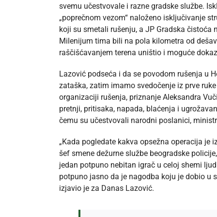
svemu učestvovale i razne gradske službe. Isklj
„poprečnom vezom“ naloženo isključivanje stru
koji su smetali rušenju, a JP Gradska čistoća n
Milenijum tima bili na pola kilometra od dešava
raščišćavanjem terena uništio i moguće dokaze,
Lazović podseća i da se povodom rušenja u He
zataška, zatim imamo svedočenje iz prve ruke 
organizaciji rušenja, priznanje Aleksandra Vuč
pretnji, pritisaka, napada, blaćenja i ugrožav
čemu su učestvovali narodni poslanici, ministri
„Kada pogledate kakva opsežna operacija je iz
šef smene dežurne službe beogradske policije,
jedan potpuno nebitan igrač u celoj shemi ljudi
potpuno jasno da je nagodba koju je dobio u s
izjavio je za Danas Lazović.