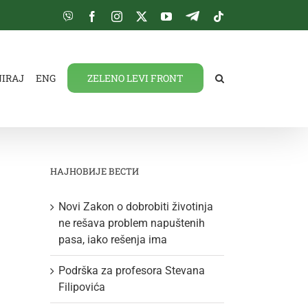
Viber
Facebook
Instagram
Twitter
YouTube
Telegram
Tiktok
NIRAJ
ENG
ZELENO LEVI FRONT
НАЈНОВИЈЕ ВЕСТИ
Novi Zakon o dobrobiti životinja
ne rešava problem napuštenih
pasa, iako rešenja ima
Podrška za profesora Stevana
Filipovića