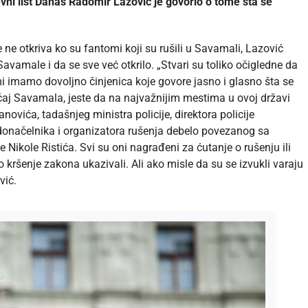
evni list Danas Radomir Lazović je govorio o tome šta se
e ne otkriva ko su fantomi koji su rušili u Savamali, Lazović
vamale i da se sve već otkrilo. „Stvari su toliko očigledne da
 imamo dovoljno činjenica koje govore jasno i glasno šta se
lučaj Savamala, jeste da na najvažnijim mestima u ovoj državi
novića, tadašnjeg ministra policije, direktora policije
donačelnika i organizatora rušenja debelo povezanog sa
Nikole Ristića. Svi su oni nagrađeni za ćutanje o rušenju ili
kršenje zakona ukazivali. Ali ako misle da su se izvukli varaju
vić.