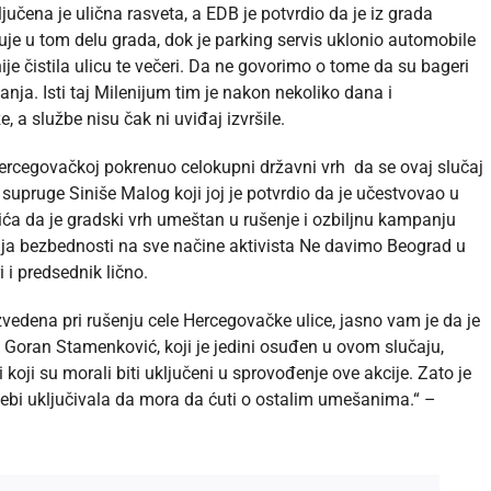
učena je ulična rasveta, a EDB je potvrdio da je iz grada
je u tom delu grada, dok je parking servis uklonio automobile
ije čistila ulicu te večeri. Da ne govorimo o tome da su bageri
nja. Isti taj Milenijum tim je nakon nekoliko dana i
 a službe nisu čak ni uviđaj izvršile.
rcegovačkoj pokrenuo celokupni državni vrh da se ovaj slučaj
supruge Siniše Malog koji joj je potvrdio da je učestvovao u
ića da je gradski vrh umeštan u rušenje i ozbiljnu kampanju
anja bezbednosti na sve načine aktivista Ne davimo Beograd u
 i predsednik lično.
vedena pri rušenju cele Hercegovačke ulice, jasno vam je da je
 Goran Stamenković, koji je jedini osuđen u ovom slučaju,
 koji su morali biti uključeni u sprovođenje ove akcije. Zato je
ebi uključivala da mora da ćuti o ostalim umešanima.“ –