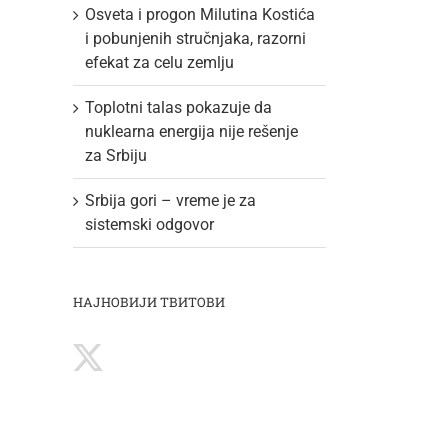
Osveta i progon Milutina Kostića
i pobunjenih stručnjaka, razorni
efekat za celu zemlju
Toplotni talas pokazuje da
nuklearna energija nije rešenje
za Srbiju
Srbija gori – vreme je za
sistemski odgovor
НАЈНОВИЈИ ТВИТОВИ