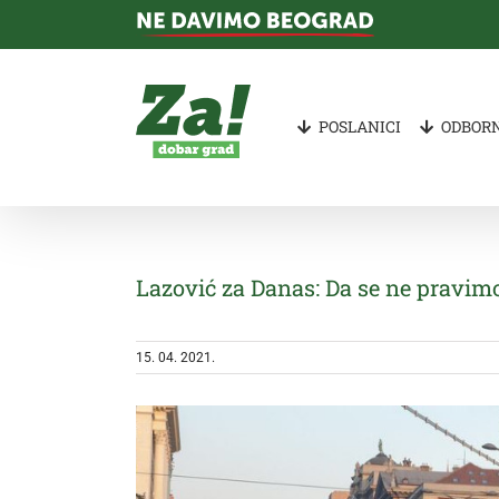
Skip
to
content
POSLANICI
ODBORN
Lazović za Danas: Da se ne pravimo
15. 04. 2021.