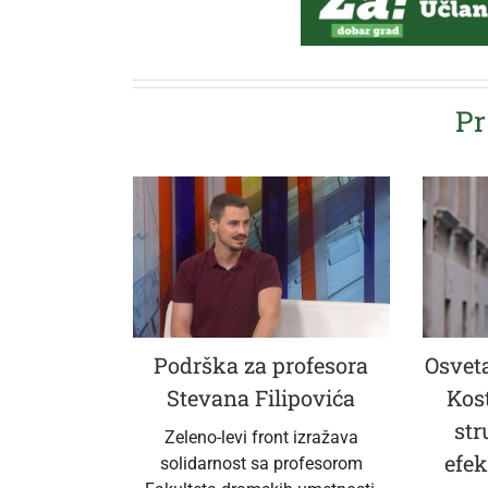
Pr
Podrška za profesora
Osveta
Stevana Filipovića
Kos
str
Zeleno-levi front izražava
efek
solidarnost sa profesorom