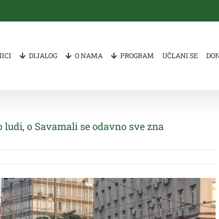
ICI
DIJALOG
O NAMA
PROGRAM
UČLANI SE
DO
 ludi, o Savamali se odavno sve zna