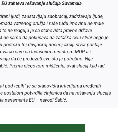
a EU zahteva rešavanje slučaja Savamala
rani ljudi, zaustavljaju saobraćaj, zadržavaju ljude,
omada vatrenog oružja i ruše tuđu imovinu ne male
a to ne reaguju je sa stanovišta pravne države
ast ne samo da pokušava da zataška celu stvar nego je
 podršku toj divljačkoj noćnoj akciji stvar postaje
govarao sam sa tadašnjim ministrom MUP-a i
anja da će preduzeti sve što je potrebno. Nije
abić. Prema njegovom mišljenju, ovaj slučaj kad tad
ti pod tepih“ je sa stanovišta kriterijuma uređenih
 je uostalom potvrdila činjenica da na rešavanju slučaja
ija parlamenta EU – navodi Šabić.