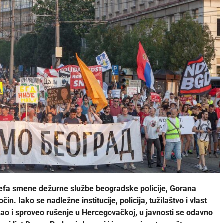
efa smene dežurne službe beogradske policije, Gorana
n. Iako se nadležne institucije, policija, tužilaštvo i vlast
ovao i sproveo rušenje u Hercegovačkoj, u javnosti se odavno