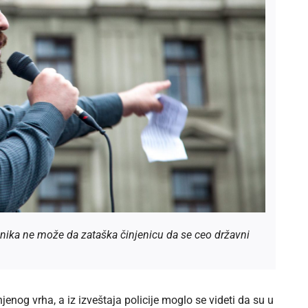
enika ne može da zataška činjenicu da se ceo državni
jenog vrha, a iz izveštaja policije moglo se videti da su u