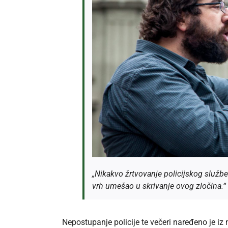
„Nikakvo žrtvovanje policijskog služb
vrh umešao u skrivanje ovog zločina.“
Nepostupanje policije te večeri naređeno je iz n