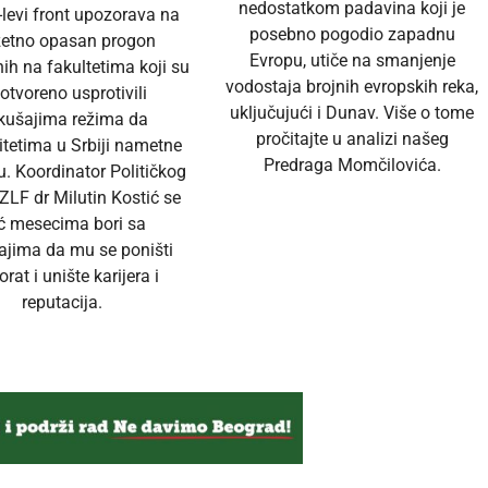
nedostatkom padavina koji je
-levi front upozorava na
posebno pogodio zapadnu
zetno opasan progon
Evropu, utiče na smanjenje
ih na fakultetima koji su
vodostaja brojnih evropskih reka,
 otvoreno usprotivili
uključujući i Dunav. Više o tome
kušajima režima da
pročitajte u analizi našeg
itetima u Srbiji nametne
Predraga Momčilovića.
u. Koordinator Političkog
ZLF dr Milutin Kostić se
ć mesecima bori sa
ajima da mu se poništi
orat i unište karijera i
reputacija.